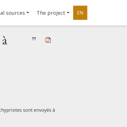
al sources
The project
EN
 à
”
chypriotes sont envoyés à