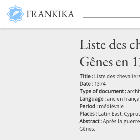
Skip to main content
FRANKIKA
Liste des c
Gênes en 
Title :
Liste des chevalie
Date :
1374
Type of document :
archi
Language :
ancien frança
Period :
médiévale
Places :
Latin East,
Cypru
Abstract :
Après la guerre
Gênes.