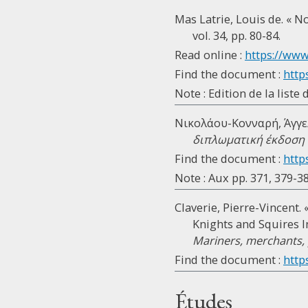
Mas Latrie, Louis de. « N
vol. 34, pp. 80-84.
Read online :
https://www
Find the document :
http
Note : Edition de la list
Νικολάου-Κονναρή, Άγγελ
διπλωματική έκδοση
Find the document :
http
Note : Aux pp. 371, 379-38
Claverie, Pierre-Vincent.
Knights and Squires I
Mariners, merchants, 
Find the document :
http
Études