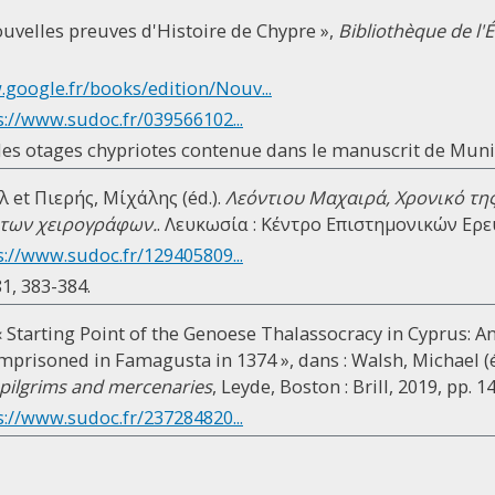
ouvelles preuves d'Histoire de Chypre »,
Bibliothèque de l'
.google.fr/books/edition/Nouv...
s://www.sudoc.fr/039566102...
e des otages chypriotes contenue dans le manuscrit de Muni
 et Πιερής, Μίχάλης (éd.).
Λεόντιου Μαχαιρά, Χρονικό τη
 των χειρογράφων.
. Λευκωσία : Κέντρο Επιστημονικών Ερευ
s://www.sudoc.fr/129405809...
1, 383-384.
 « Starting Point of the Genoese Thalassocracy in Cyprus: 
mprisoned in Famagusta in 1374 », dans : Walsh, Michael (é
pilgrims and mercenaries
, Leyde, Boston : Brill, 2019, pp. 1
s://www.sudoc.fr/237284820...