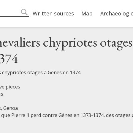
Main navigation
Written sources
Map
Archaeologic
search
hevaliers chypriotes otages
1374
rs chypriotes otages à Gênes en 1374
ve pieces
is
s,
Genoa
 que Pierre II perd contre Gênes en 1373-1374, des otages 