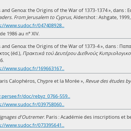
 and Genoa: the Origins of the War of 1373-1374 », dans : Ed
aders. From Jerusalem to Cyprus
, Aldershot : Ashgate, 1999,
s://www.sudoc.fr/047408928...
 de 1986 au n° XIV.
s and Genoa: the Origins of the War of 1373-4 », dans : 
κτος (éd.),
Πρακτικά τού Δευτέρου Διεθνούς Κυπριολογικ
6.
s://www.sudoc.fr/169663167...
caris Calophéros, Chypre et la Morée »,
Revue des études by
.persee.fr/doc/rebyz_0766-559...
s://www.sudoc.fr/039758060...
ignages d'Outremer
. Paris : Académie des inscriptions et be
s://www.sudoc.fr/073395641...