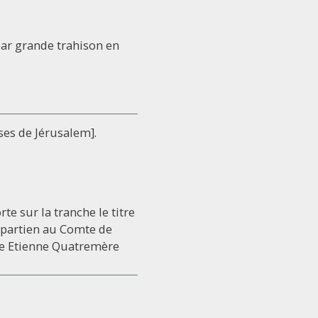
par grande trahison en
ises de Jérusalem].
te sur la tranche le titre
 apartien au Comte de
ste Etienne Quatremère