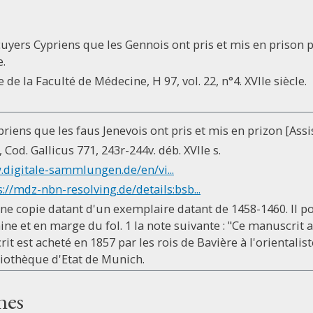
cuyers Cypriens que les Gennois ont pris et mis en prison 
.
de la Faculté de Médecine, H 97, vol. 22, n°4. XVIIe siècle.
priens que les faus Jenevois ont pris et mis en prizon [Ass
Cod. Gallicus 771, 243r-244v. déb. XVIIe s.
.digitale-sammlungen.de/en/vi...
s://mdz-nbn-resolving.de/details:bsb...
ne copie datant d'un exemplaire datant de 1458-1460. Il por
ine et en marge du fol. 1 la note suivante : "Ce manuscrit
it est acheté en 1857 par les rois de Bavière à l'orientali
liothèque d'Etat de Munich.
nes