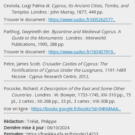
Cesnola, Luigi Palma di.
Cyprus, Its Ancient Cities, Tombs, and
Temples
. Londres : John Murray, 1877, 449 pp.
Trouver le document :
https://www.sudoc.fr/005262577...
Parthog, Gwynneth der.
Byzantine and Medieval Cyprus. A
Guide to the Monuments
. Londres : Interworld
Publications, 1995, 288 pp.
Trouver le document :
https://www.sudoc.fr/183457919...
Petre, James Scott.
Crusader Castles of Cyprus: The
Fortifications of Cyprus Under the Lusignans, 1191-1489
.
Nicosie : Cyprus Research Centre, 2012.
Pococke, Richard.
A Description of the East and Some Other
Countries
. Londres : W. Bowyer, 1733-1745, XIV-310 pp., 73
pl., 2 cartes ; XII-268 pp., 33 pl., 3 cartes ; VIII-308 pp.
Voir en ligne :
https://books.google.fr/books?id=94hMAAA...
Rédaction :
Trélat, Philippe
Dernière mise à jour :
06/10/2024
Permalien :
https://frankika.efa.gr/fr/node/14153