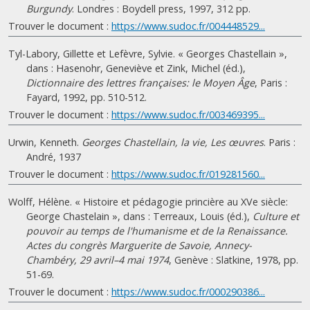
Burgundy
. Londres : Boydell press, 1997, 312 pp.
Trouver le document :
https://www.sudoc.fr/004448529...
Tyl-Labory, Gillette et Lefèvre, Sylvie. « Georges Chastellain »,
dans : Hasenohr, Geneviève et Zink, Michel (éd.),
Dictionnaire des lettres françaises: le Moyen Âge
, Paris :
Fayard, 1992, pp. 510-512.
Trouver le document :
https://www.sudoc.fr/003469395...
Urwin, Kenneth.
Georges Chastellain, la vie, Les œuvres
. Paris :
André, 1937
Trouver le document :
https://www.sudoc.fr/019281560...
Wolff, Hélène. « Histoire et pédagogie princière au XVe siècle:
George Chastelain », dans : Terreaux, Louis (éd.),
Culture et
pouvoir au temps de l'humanisme et de la Renaissance.
Actes du congrès Marguerite de Savoie, Annecy-
Chambéry, 29 avril–4 mai 1974
, Genève : Slatkine, 1978, pp.
51-69.
Trouver le document :
https://www.sudoc.fr/000290386...