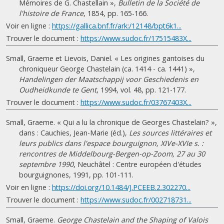
Mémoires de G. Chastellain »,
Bulletin de la Société de
l'histoire de France
, 1854, pp. 165-166.
Voir en ligne :
https://gallica.bnf.fr/ark:/12148/bpt6k1...
Trouver le document :
https://www.sudoc.fr/17515483X...
Small, Graeme et Lievois, Daniel. « Les origines gantoises du
chroniqueur George Chastelain (ca. 1414 - ca. 1441) »,
Handelingen der Maatschappij voor Geschiedenis en
Oudheidkunde te Gent
, 1994, vol. 48, pp. 121-177.
Trouver le document :
https://www.sudoc.fr/03767403X...
Small, Graeme. « Qui a lu la chronique de Georges Chastelain? »,
dans : Cauchies, Jean-Marie (éd.),
Les sources littéraires et
leurs publics dans l'espace bourguignon, XIVe-XVIe s. :
rencontres de Middelbourg-Bergen-op-Zoom, 27 au 30
septembre 1990
, Neuchâtel : Centre européen d'études
bourguignones, 1991, pp. 101-111.
Voir en ligne :
https://doi.org/10.1484/J.PCEEB.2.302270...
Trouver le document :
https://www.sudoc.fr/002718731...
Small, Graeme.
George Chastelain and the Shaping of Valois