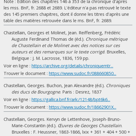
Note : Édition des chapitres 146 à 353 de la chronique d'après
les mss. BnF, fr. 2688 et 2689. L'éditeur n'a pas retrouvé le texte
des 145 premiers chapitres, dont il donne les titres d'après une
table des matières retrouvée dans le ms. BnF, fr. 2689.
Chastellain, Georges et Molinet, Jean. Reiffenberg, Frédéric
Auguste Ferdinand Thomas de (éd.).
Chronique métrique
de Chastellain et de Molinet avec des notices sur ces
auteurs et des remarques sur le texte corrigé
. Bruxelles,
Belgique : J. M. Lacrosse, 1836, 159 pp.
Voir en ligne :
https://archive.org/details/chroniquemtr...
Trouver le document :
https://www.sudoc.fr/088660850...
Chastellain, Georges. Buchon, Jean Alexandre (éd.).
Chroniques
des ducs de Bourgogne
. Paris : Desrez, 1837
Voir en ligne :
https://gallica.bnf.fr/ark:/12148/bpt6k6...
Trouver le document :
https://www.sudoc.fr/18662901X...
Chastellain, Georges. Kervyn de Lettenhove, Joseph-Bruno-
Marie-Constantin (éd.).
Œuvres de Georges Chastellain
.
Bruxelles : F. Heussner, 1863-1866, lxix + 361 + 404 + 500 +