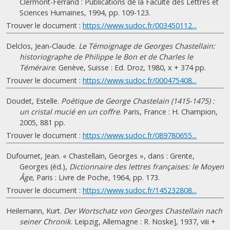
Clermont-Ferrand : Publications de la Faculté des Lettres et
Sciences Humaines, 1994, pp. 109-123.
Trouver le document :
https://www.sudoc.fr/003450112...
Delclos, Jean-Claude.
Le Témoignage de Georges Chastellain:
historiographe de Philippe le Bon et de Charles le
Téméraire
. Genève, Suisse : Ed. Droz, 1980, x + 374 pp.
Trouver le document :
https://www.sudoc.fr/000475408...
Doudet, Estelle.
Poétique de George Chastelain (1415-1475) :
un cristal mucié en un coffre
. Paris, France : H. Champion,
2005, 881 pp.
Trouver le document :
https://www.sudoc.fr/089780655...
Dufournet, Jean. « Chastellain, Georges », dans : Grente,
Georges (éd.),
Dictionnaire des lettres françaises: le Moyen
Âge
, Paris : Livre de Poche, 1964, pp. 173.
Trouver le document :
https://www.sudoc.fr/145232808...
Heilemann, Kurt.
Der Wortschatz von Georges Chastellain nach
seiner Chronik
. Leipzig, Allemagne : R. Noske], 1937, viii +