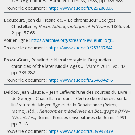
Century
, Londres : Hambledon Press, 1983, pp. 383-388.
Trouver le document :
https://www.sudoc.fr/02528603X...
Beaucourt, Jean du Fresne de. « Le chroniqueur Georges
Chastellain »,
Revue bibliographique et littéraire
, 1866, vol.
2, pp. 57-65.
Voir en ligne :
https://archive.org/stream/RevueBibliogr...
Trouver le document :
https://www.sudoc.fr/253397642...
Brown-Grant, Rosalind. « Narrative style in Burgundian
chronicles of the later Middle Ages »,
Viator
, 2011, vol. 42,
pp. 233-282.
Trouver le document :
https://www.sudoc.fr/254894216...
Delclos, Jean-Claude. « Jean Lefèvre: l'une des sources du Livre II
de Georges Chastellain », dans : Centre de recherche sur la
littérature du Moyen âge et de la Renaissance (Reims,
Marne), (éd.),
Rencontres médiévales en Bourgogne (XIVe–
XVe siècles)
, Reims : Presses universitaires de Reims, 1991,
pp. 7-18.
Trouver le document :
https://www.sudoc.fr/039997839...