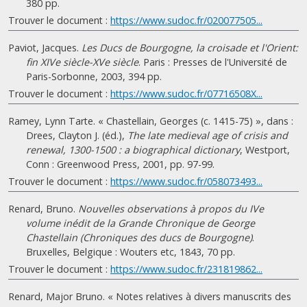
380 pp.
Trouver le document :
https://www.sudoc.fr/020077505...
Paviot, Jacques.
Les Ducs de Bourgogne, la croisade et l'Orient:
fin XIVe siècle-XVe siècle
. Paris : Presses de l'Université de
Paris-Sorbonne, 2003, 394 pp.
Trouver le document :
https://www.sudoc.fr/07716508X...
Ramey, Lynn Tarte. « Chastellain, Georges (c. 1415-75) », dans :
Drees, Clayton J. (éd.),
The late medieval age of crisis and
renewal, 1300-1500 : a biographical dictionary
, Westport,
Conn : Greenwood Press, 2001, pp. 97-99.
Trouver le document :
https://www.sudoc.fr/058073493...
Renard, Bruno.
Nouvelles observations à propos du IVe
volume inédit de la Grande Chronique de George
Chastellain (Chroniques des ducs de Bourgogne)
.
Bruxelles, Belgique : Wouters etc, 1843, 70 pp.
Trouver le document :
https://www.sudoc.fr/231819862...
Renard, Major Bruno. « Notes relatives à divers manuscrits des