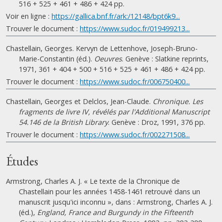
516 + 525 + 461 + 486 + 424 pp.
Voir en ligne :
https://gallica.bnf.fr/ark:/12148/bpt6k9...
Trouver le document :
https://www.sudoc.fr/019499213...
Chastellain, Georges. Kervyn de Lettenhove, Joseph-Bruno-
Marie-Constantin (éd.).
Oeuvres
. Genève : Slatkine reprints,
1971, 361 + 404 + 500 + 516 + 525 + 461 + 486 + 424 pp.
Trouver le document :
https://www.sudoc.fr/006750400...
Chastellain, Georges et Delclos, Jean-Claude.
Chronique. Les
fragments de livre IV, révélés par l'Additional Manuscript
54.146 de la British Library
. Genève : Droz, 1991, 376 pp.
Trouver le document :
https://www.sudoc.fr/002271508...
Études
Armstrong, Charles A. J. « Le texte de la Chronique de
Chastellain pour les années 1458-1461 retrouvé dans un
manuscrit jusqu'ici inconnu », dans : Armstrong, Charles A. J.
(éd.),
England, France and Burgundy in the Fifteenth