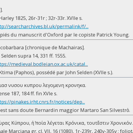
].
arley 1825, 26r-31r ; 32r-33r. XVIIe s.
tp://searcharchives.bl.uk/permalink/f/...
opiés du manuscrit d'Oxford par le copiste Patrick Young.
aecobarbara [chronique de Machairas].
Selden supra 14, 331 ff. 1555.
tps://medieval.bodleian.ox.ac.uk/catal...
Ktima (Paphos), possédé par John Selden (XVIIe s.).
ιασ νυσου κυπρου λεγομενη κρονηκα.
se 187, 184 ff. fin XVIe s.
tps://pinakes.irht.cnrs.fr/notices/dep...
est sans doute Bernardin maggior Martaro San Silvestrὁ.
ρας Κύπρου, ἡ ̓ποία λέγεται Κρόνικα, τουτἔστιν Χρονικόν.
le Marciana gr. cl. VII, 16 (1080), 1r-239r, 240v-305v ; folio