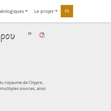
héologiques
Le projet
FR
πρου
”
e du royaume de Chypre,
e multiples sources, ainsi