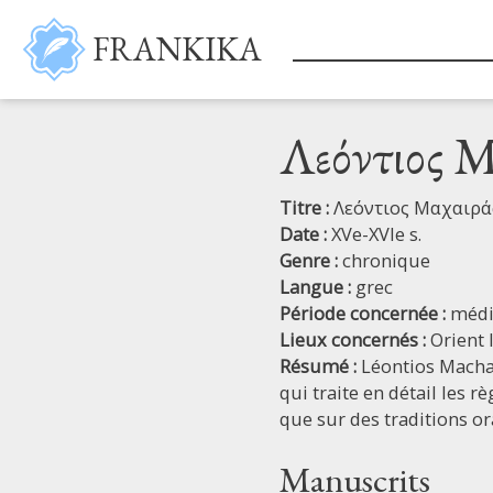
Aller au contenu principal
FRANKIKA
Λεόντιος Μ
Titre :
Λεόντιος Μαχαιρά
Date :
XVe-XVIe s.
Genre :
chronique
Langue :
grec
Période concernée :
médi
Lieux concernés :
Orient 
Résumé :
Léontios Machai
qui traite en détail les r
que sur des traditions or
Manuscrits