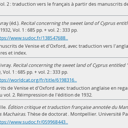
. Vol. 2 : traduction vers le français à partir des manuscrits 
ray (éd.).
Recital concerning the sweet land of Cyprus entitl
32, Vol. 1 : 685 pp. + vol. 2 : 333 pp.
tps://www.sudoc.fr/138547688...
uscrits de Venise et d'Oxford, avec traduction vers l'anglai
es et index.
ivray.
Recital concerning the sweet land of Cyprus entitled 
ol. 1 : 685 pp. + vol. 2 : 333 pp.
tps://worldcat.org/fr/title/6198316...
ts de Venise et d'Oxford avec traduction anglaise en regard
vol. 2. Réimpression de l'édition de 1932.
lle.
Édition critique et traduction française annotée du Man
s Machairas
. Thèse de doctorat . Montpellier. Université Pa
tps://www.sudoc.fr/059968443...