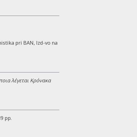
kanistika pri BAN, Izd-vo na
ποια λέγεται Κρόνακα
89 pp.