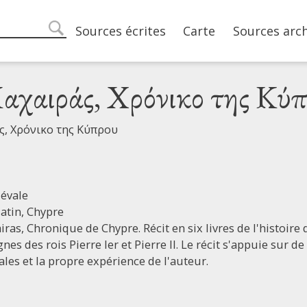
Main navigation
Sources écrites
Carte
Sources arc
search
αχαιράς, Χρόνικο της Κύ
ς, Χρόνικο της Κύπρου
évale
latin,
Chypre
ras, Chronique de Chypre. Récit en six livres de l'histoir
ègnes des rois Pierre Ier et Pierre II. Le récit s'appuie sur d
ales et la propre expérience de l'auteur.