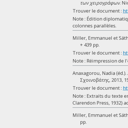
των χειρογράφων
. N
Trouver le document :
ht
Note : Édition diplomatiq
colonnes parallèles.
Miller, Emmanuel et Sátha
+ 439 pp.
Trouver le document :
ht
Note : Réimpression de l'
Anaxagorou, Nadia (éd.).
Σχοινοβάτης, 2013, 15
Trouver le document :
ht
Note : Extraits du texte e
Clarendon Press, 1932) a
Miller, Emmanuel et Sátha
pp.