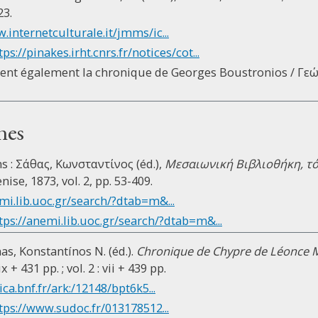
23.
.internetculturale.it/jmms/ic...
tps://pinakes.irht.cnrs.fr/notices/cot...
tient également la chronique de Georges Boustronios / Γ
nes
s : Σάθας, Κωνσταντίνος (éd.),
Μεσαιωνική Βιβλιοθήκη, τό
enise, 1873, vol. 2, pp. 53-409.
mi.lib.uoc.gr/search/?dtab=m&...
tps://anemi.lib.uoc.gr/search/?dtab=m&...
s, Konstantínos N. (éd.).
Chronique de Chypre de Léonce 
 + 431 pp. ; vol. 2 : vii + 439 pp.
ica.bnf.fr/ark:/12148/bpt6k5...
tps://www.sudoc.fr/013178512...