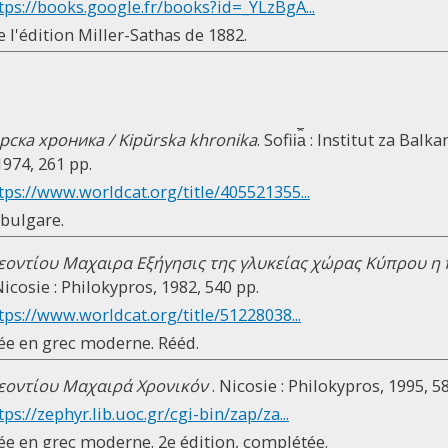
tps://books.google.fr/books?id=_YLzBgA...
e l'édition Miller-Sathas de 1882.
ска хроника / Kipŭrska khronika
. Sofii︠a︡ : Institut za Bal
 1974, 261 pp.
tps://www.worldcat.org/title/405521355...
 bulgare.
εοντίου Μαχαιρα Εξήγησις της γλυκείας χώρας Κύπρου η 
Nicosie : Philokypros, 1982, 540 pp.
tps://www.worldcat.org/title/51228038...
ée en grec moderne. Rééd.
εοντίου Μαχαιρά Χρονικόν
. Nicosie : Philokypros, 1995, 5
tps://zephyr.lib.uoc.gr/cgi-bin/zap/za...
ée en grec moderne. 2e édition, complétée.