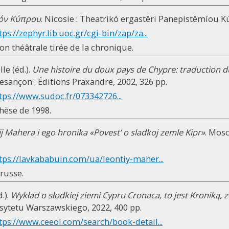
όν Κύπρου
. Nicosie : Theatrikó ergastêri Panepistêmíou K
tps://zephyr.lib.uoc.gr/cgi-bin/zap/za...
on théâtrale tirée de la chronique.
le (éd.).
Une histoire du doux pays de Chypre: traduction d
Besançon : Éditions Praxandre, 2002, 326 pp.
tps://www.sudoc.fr/073342726...
thèse de 1998.
j Mahera i ego hronika «Povest’ o sladkoj zemle Kipr»
. Mosc
tps://lavkababuin.com/ua/leontiy-maher...
 russe.
.).
Wykład o słodkiej ziemi Cypru Cronaca, to jest Kroniką, 
tetu Warszawskiego, 2022, 400 pp.
tps://www.ceeol.com/search/book-detail...