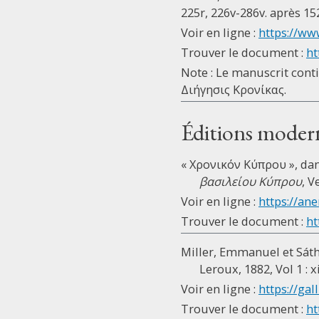
225r, 226v-286v. après 15
Voir en ligne :
https://www
Trouver le document :
ht
Note : Le manuscrit con
Διήγησις Κρονίκας.
Éditions moder
« Χρονικόν Κύπρου », dan
βασιλείου Κύπρου
, V
Voir en ligne :
https://ane
Trouver le document :
ht
Miller, Emmanuel et Sátha
Leroux, 1882, Vol 1 : xix
Voir en ligne :
https://gall
Trouver le document :
ht