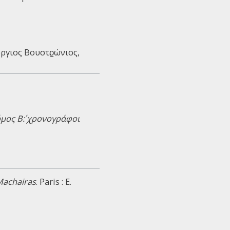
εώργιος Вουστϱώνιος,
μος Β΄: χρονογράφοι
Machairas
. Paris : E.