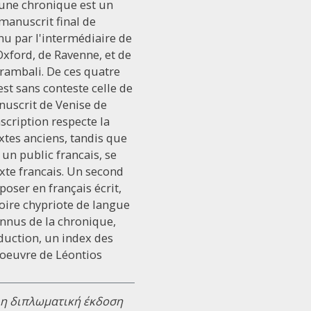
 une chronique est un
manuscrit final de
nu par l'intermédiaire de
'Oxford, de Ravenne, et de
trambali. De ces quatre
st sans conteste celle de
nuscrit de Venise de
scription respecte la
extes anciens, tandis que
un public francais, se
exte francais. Un second
poser en français écrit,
oire chypriote de langue
nnus de la chronique,
duction, un index des
'oeuvre de Léontios
λη διπλωματική έκδοση