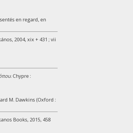
ésentés en regard, en
ános, 2004, xix + 431 ; vii
τόπου
. Chypre :
chard M. Dawkins (Oxford :
ekanos Books, 2015, 458