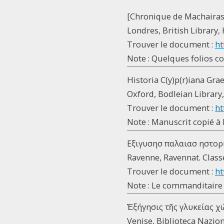
[Chronique de Machairas
Londres, British Library, H
Trouver le document :
ht
Note : Quelques folios c
Historia C(y)p(r)iana Gr
Oxford, Bodleian Library, 
Trouver le document :
ht
Note : Manuscrit copié à 
Εξιγυσησ παλαιασ ηστορ
Ravenne, Ravennat. Classen
Trouver le document :
ht
Note : Le commanditaire 
Ἐξήγησις τῆς γλυκείας χώ
Venise, Biblioteca Naziona