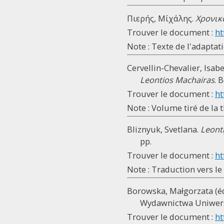
Πιερής, Μίχάλης.
Χρονικ
Trouver le document :
ht
Note : Texte de l'adaptati
Cervellin-Chevalier, Isabel
Leontios Machairas
. 
Trouver le document :
ht
Note : Volume tiré de la 
Bliznyuk, Svetlana.
Leonti
pp.
Trouver le document :
ht
Note : Traduction vers le
Borowska, Małgorzata (éd
Wydawnictwa Uniwersy
Trouver le document :
ht