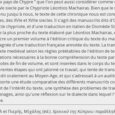
oux pays de Chypre " que l'on peut aussi considérer comme
siecle par le Chypriote Léontios Machairas. Bien que le 
enu jusqu'à nous, le texte de cette chronique nous est con
, des XVIe et XVIIe siecles. Il s'agit des manuscrits dits d
cte chypriote, et d'une traduction en italien de Diomède S
e la plus proche du texte élaboré par Léontios Machairas, e
acre un premier volume à l'édition critique du texte du ma
gnée d'une traduction française annotée du texte. La tran
xte mediéval selon les règles préétablies de l'édition de t
mations nécessaires à la bonne compréhension du texte par 
tes de fin de volume, et sont inserées dans le corps du t
rentes étapes qui ont jalonné ce travail, qui tente de trans
 dit oralement au Moyen-Age, et qui s'adressait à un audit
orte une étude comparative des différents manuscrits co
t de l'intérêt du texte, une synthèse des problemes de tra
ages, ainsi qu'une réflexion sur le dialecte dans lequel l
e.
 et Πιερής, Μίχάλης (éd.).
Χρονικό της Κύπρου: παράλλη