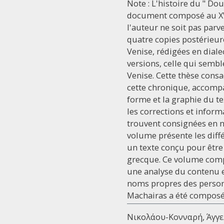
Note : L'histoire du " D
document composé au XVe 
l'auteur ne soit pas parv
quatre copies postérieures
Venise, rédigées en diale
versions, celle qui sembl
Venise. Cette thèse cons
cette chronique, accompa
forme et la graphie du te
les corrections et infor
trouvent consignées en no
volume présente les diffé
un texte conçu pour être
grecque. Ce volume comp
une analyse du contenu e
noms propres des personn
Machairas a été composé
Νικολάου-Κονναρή, Άγγελ