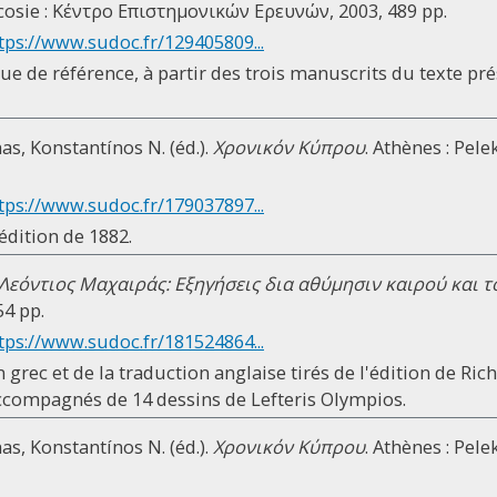
icosie : Κέντρο Επιστημονικών Ερευνών, 2003, 489 pp.
tps://www.sudoc.fr/129405809...
ue de référence, à partir des trois manuscrits du texte pr
s, Konstantínos N. (éd.).
Χρονικόν Κύπρου
. Athènes : Pelek
tps://www.sudoc.fr/179037897...
édition de 1882.
Λεόντιος Μαχαιράς: Εξηγήσεις δια αθύμησιν καιρού και 
4 pp.
tps://www.sudoc.fr/181524864...
n grec et de la traduction anglaise tirés de l'édition de Ri
ccompagnés de 14 dessins de Lefteris Olympios.
s, Konstantínos N. (éd.).
Χρονικόν Κύπρου
. Athènes : Pel