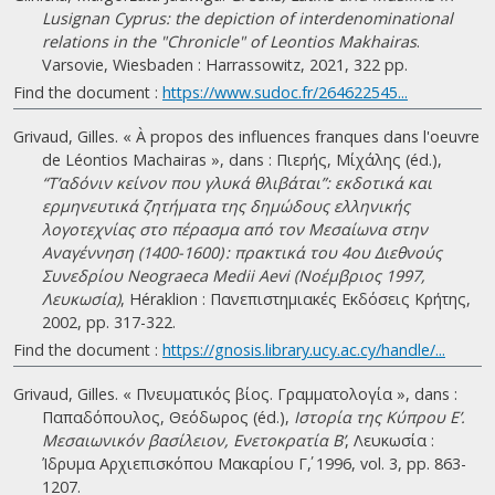
Lusignan Cyprus: the depiction of interdenominational
relations in the "Chronicle" of Leontios Makhairas
.
Varsovie, Wiesbaden : Harrassowitz, 2021, 322 pp.
Find the document :
https://www.sudoc.fr/264622545...
Grivaud, Gilles. « À propos des influences franques dans l'oeuvre
de Léontios Machairas », dans : Πιερής, Μίχάλης (éd.),
“Τ’αδόνιν κείνον που γλυκά θλιβάται”: εκδοτικά και
ερμηνευτικά ζητήματα της δημώδους ελληνικής
λογοτεχνίας στο πέρασμα από τον Μεσαίωνα στην
Αναγέννηση (1400-1600) : πρακτικά του 4ου Διεθνούς
Συνεδρίου Neograeca Medii Aevi (Νοέμβριος 1997,
Λευκωσία)
, Héraklion : Πανεπιστημιακές Εκδόσεις Κρήτης,
2002, pp. 317-322.
Find the document :
https://gnosis.library.ucy.ac.cy/handle/...
Grivaud, Gilles. « Πνευματικός βίος. Γραμματολογία », dans :
Παπαδόπουλος, Θεόδωρος (éd.),
Ιστορία της Κύπρου Ε’.
Μεσαιωνικόν βασίλειον, Ενετοκρατία Β’
, Λευκωσία :
Ίδρυμα Αρχιεπισκόπου Μακαρίου Γ΄, 1996, vol. 3, pp. 863-
1207.