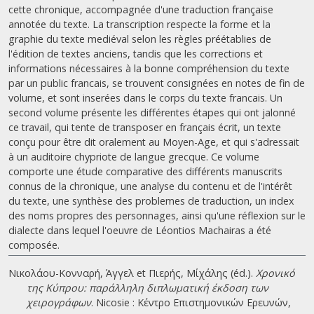
cette chronique, accompagnée d'une traduction française
annotée du texte. La transcription respecte la forme et la
graphie du texte mediéval selon les règles préétablies de
l'édition de textes anciens, tandis que les corrections et
informations nécessaires à la bonne compréhension du texte
par un public francais, se trouvent consignées en notes de fin de
volume, et sont inserées dans le corps du texte francais. Un
second volume présente les différentes étapes qui ont jalonné
ce travail, qui tente de transposer en français écrit, un texte
conçu pour être dit oralement au Moyen-Age, et qui s'adressait
à un auditoire chypriote de langue grecque. Ce volume
comporte une étude comparative des différents manuscrits
connus de la chronique, une analyse du contenu et de l'intérêt
du texte, une synthèse des problemes de traduction, un index
des noms propres des personnages, ainsi qu'une réflexion sur le
dialecte dans lequel l'oeuvre de Léontios Machairas a été
composée.
Νικολάου-Κονναρή, Άγγελ et Πιερής, Μίχάλης (éd.).
Χρονικό
της Κύπρου: παράλληλη διπλωματική έκδοση των
χειρογράφων
. Nicosie : Κέντρο Επιστημονικών Ερευνών,