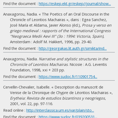
Find the document :
https://eskep.ekt.gr/eskep//journal/show...
Anaxagorou, Nadia. « The Poetics of an Oral Discourse in the
Chronicle of Leontios Machairas », dans : Egea Sanchez,
José María et Aldama, Javier Alonso (éd.),
Prosa y verso en
griego medieval : rapports of the International Congress
"Neograeca Medii Aevi III" (3o : 1994: Victoria, Spain)
,
Amsterdam : Adolf M. Hakkert, 1996, pp. 29-40.
Find the document :
http://georgakas.lit.auth.gr/simikta/ind...
Anaxagorou, Nadia.
Narrative and stylistic structures in the
Chronicle of Leontios Machairas
. Nicosie : A.G. Leventis
Foundation, 1998, xxi + 203 pp.
Find the document :
https://www.sudoc.fr/110901754...
Cervellin-Chevalier, Isabelle. « Description du manuscrit de
Venise de la Chronique de Chypre de Léontios Machairas »,
Erytheia: Revista de estudios bizantinos y neogriegos
,
2001, vol. 22, pp. 97-116.
Read online :
http://interclassica.um.es/var/plain/sto...
Find the document :
https://www.sudoc.fr/039200531...