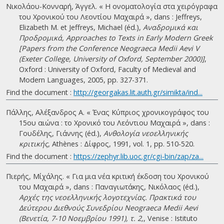
Νικολάου-Κονναρή, Άγγελ. « H ονοματολογία στα χειρόγραφα
του Xρονικού του Λεοντίου Mαχαιρά », dans : Jeffreys,
Elizabeth M. et Jeffreys, Michael (éd.),
Aναδρομικά και
Προδρομικά, Approaches to Texts in Early Modern Greek
[Papers from the Conference Neograeca Medii Aevi V
(Exeter College, University of Oxford, September 2000)]
,
Oxford : University of Oxford, Faculty of Medieval and
Modern Languages, 2005, pp. 327-371.
Find the document :
http://georgakas.lit.auth.gr/simikta/ind...
Πάλλης, Αλέξανδρος Α. « Ένας Κύπριος χρονικογράφος του
15ου αιώνα : το Χρονικό του Λεόντιου Μαχαιρά », dans :
Γουδέλης, Γιάννης (éd.),
Ανθολογία νεοελληνικής
κριτικής
, Athènes : Δίφρος, 1991, vol. 1, pp. 510-520.
Find the document :
https://zephyr.lib.uoc.gr/cgi-bin/zap/za...
Πιερής, Μίχάλης. « Για μια νέα κριτική έκδοση του Χρονικού
του Μαχαιρά », dans : Παναγιωτάκης, Νικόλαος (éd.),
Αρχές της νεοελληνικής λογοτεχνίας. Πρακτικά του
Δεύτερου Διεθνούς Συνεδρίου Neograeca Medii Aevi
(Βενετία, 7-10 Νοεμβρίου 1991), τ. 2,
, Venise : Istituto