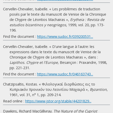
Cervellin-Chevalier, Isabelle. « Les problèmes de traduction
posés par le texte du manuscrit de Venise de la Chronique
de Chypre de Léontios Machairas »,
Erytheia : Revista de
estudios bizantinos y neogriegos
, 1999, vol. 20, pp. 173-
196.
Find the document :
https://www.sudoc.fr/039200531...
Cervellin-Chevalier, Isabelle. « D'une langue à l'autre: les
expressions dans le texte du manuscrit de Venise de la
Chronique de Chypre de Leontios Machairas », dans :
Lapithos. Chypre et l'Europe
, Besançon : Praxandre, 1998,
pp. 221-231.
Find the document :
https://www.sudoc.fr/046163743...
Chatzipsaltis, Κostas. « Φιλολογικαί διορθώσεις εις το
Κυπριακόν Χρονικόν του Λεοντίου Μαχαιρά »,
Byzantion
,
1961, vol. 31, n° 1, pp. 209-214.
Read online :
https://www.jstor.org/stable/44201829...
Dawkins, Richard MacGillivray.
The Nature of the Cypriot