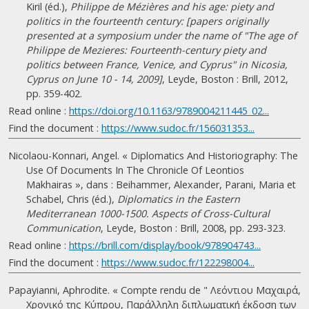
Kiril (éd.),
Philippe de Mézières and his age: piety and
politics in the fourteenth century: [papers originally
presented at a symposium under the name of "The age of
Philippe de Mezieres: Fourteenth-century piety and
politics between France, Venice, and Cyprus" in Nicosia,
Cyprus on June 10 - 14, 2009]
, Leyde, Boston : Brill, 2012,
pp. 359-402.
Read online :
https://doi.org/10.1163/9789004211445_02...
Find the document :
https://www.sudoc.fr/156031353...
Nicolaou-Konnari, Angel. « Diplomatics And Historiography: The
Use Of Documents In The Chronicle Of Leontios
Makhairas », dans : Beihammer, Alexander, Parani, Maria et
Schabel, Chris (éd.),
Diplomatics in the Eastern
Mediterranean 1000-1500. Aspects of Cross-Cultural
Communication
, Leyde, Boston : Brill, 2008, pp. 293-323.
Read online :
https://brill.com/display/book/978904743...
Find the document :
https://www.sudoc.fr/122298004...
Papayianni, Aphrodite. « Compte rendu de " Λεόντιου Μαχαιρά,
Χρονικό της Κύπρου, Παράλληλη διπλωματική έκδοση των