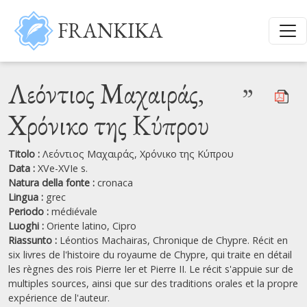
Salta al contenuto principale
FRANKIKA
Λεόντιος Μαχαιράς,
”
Χρόνικο της Κύπρου
Titolo :
Λεόντιος Μαχαιράς, Χρόνικο της Κύπρου
Data :
XVe-XVIe s.
Natura della fonte :
cronaca
Lingua :
grec
Periodo :
médiévale
Luoghi :
Oriente latino,
Cipro
Riassunto :
Léontios Machairas, Chronique de Chypre. Récit en
six livres de l'histoire du royaume de Chypre, qui traite en détail
les règnes des rois Pierre Ier et Pierre II. Le récit s'appuie sur de
multiples sources, ainsi que sur des traditions orales et la propre
expérience de l'auteur.