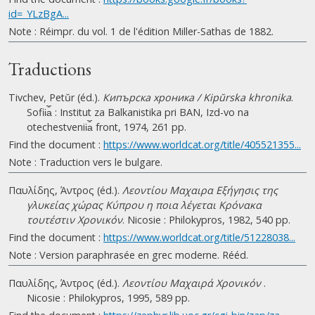
id=_YLzBgA...
Note : Réimpr. du vol. 1 de l'édition Miller-Sathas de 1882.
Traductions
Tivchev, Petŭr (éd.).
Кипърска хроника / Kipŭrska khronika
.
Sofii︠a︡ : Institut za Balkanistika pri BAN, Izd-vo na
otechestvenii︠a︡ front, 1974, 261 pp.
Find the document :
https://www.worldcat.org/title/405521355...
Note : Traduction vers le bulgare.
Παυλίδης, Άντρος (éd.).
Λεοντίου Μαχαιρα Εξήγησις της
γλυκείας χώρας Κύπρου η ποια λέγεται Κρόνακα
τουτέστιν Χρονικόν
. Nicosie : Philokypros, 1982, 540 pp.
Find the document :
https://www.worldcat.org/title/51228038...
Note : Version paraphrasée en grec moderne. Rééd.
Παυλίδης, Άντρος (éd.).
Λεοντίου Μαχαιρά Χρονικόν
.
Nicosie : Philokypros, 1995, 589 pp.