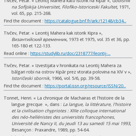
Tivčev, Petar. « Leontij Mahera kato istorik na Kipăr »,
Godisnik
na Sofijskija Universitet, Filofiko-Istoriceski Fakultet
, 1971,
vol. 65, pp. 215-268.
Find the document :
https://catalogue.bnf.fr/ark:/12148/cb34...
Tivčev, Petar. « Leontij Mahera kak istorik Kipra »,
Византийский временник
, 1973 et 1975, vol. 35 et 36, pp.
165-180 et 122-133.
Read online :
https://studylib.ru/doc/2318777/leontij-...
Tivčev, Petar. « Izvestijata v hronikata na Leontij Mahera za
bălgari robi na ostrov Kipăr prez vtorata polovina na XIV v »,
Istoričeski sbornik
, 1966, vol. 5/6, pp. 39-58.
Find the document :
https://portal.issn.org/resource/ISSN/20...
Tonnet, Henri. « La chronique de Machairas et l'histoire de la
langue grecque », dans :
La langue, la littérature, l'histoire
et la civilisation chypriotes : XIIIe colloque international
des néo-hellénistes des universités francophones,
Université de Nancy II, du jeudi 13 au samedi 15 mai 1993
,
Besançon : Praxandre, 1989, pp. 54-64.