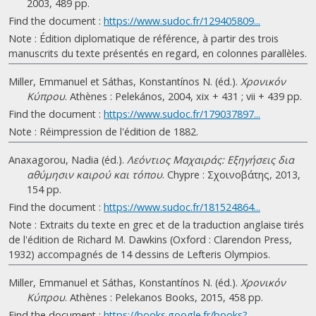
2003, 489 pp.
Find the document :
https://www.sudoc.fr/129405809...
Note : Édition diplomatique de référence, à partir des trois
manuscrits du texte présentés en regard, en colonnes parallèles.
Miller, Emmanuel et Sáthas, Konstantínos N. (éd.).
Χρονικόν
Κύπρου
. Athènes : Pelekános, 2004, xix + 431 ; vii + 439 pp.
Find the document :
https://www.sudoc.fr/179037897...
Note : Réimpression de l'édition de 1882.
Anaxagorou, Nadia (éd.).
Λεόντιος Μαχαιράς: Εξηγήσεις δια
αθύμησιν καιρού και τόπου
. Chypre : Σχοινοβάτης, 2013,
154 pp.
Find the document :
https://www.sudoc.fr/181524864...
Note : Extraits du texte en grec et de la traduction anglaise tirés
de l'édition de Richard M. Dawkins (Oxford : Clarendon Press,
1932) accompagnés de 14 dessins de Lefteris Olympios.
Miller, Emmanuel et Sáthas, Konstantínos N. (éd.).
Χρονικόν
Κύπρου
. Athènes : Pelekanos Books, 2015, 458 pp.
Find the document :
https://books.google.fr/books?