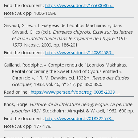
Find the document :
https://www.sudoc.fr/165000805...
Note : Aux pp. 1066-1084.
Grivaud, Gilles. « L'Exègèsis de Léontios Machairas », dans :
Grivaud, Gilles (éd.),
Entrelacs chiprois. Essai sur les lettres
et la vie intellectuelle dans le royaume de Chypre 1191-
1570
, Nicosie, 2009, pp. 186-201.
Find the document :
https://www.sudoc.fr/140884580...
Guilland, Rodolphe. « Compte rendu de "Leontios Makhairas.
Recital concerning the Sweet Land of Cyprus entitled «
Chronicle », " R. M. Dawkins éd. 1932 »,
Revue des Études
Grecques
, 1933, vol. 46, n° 217, pp. 380-380.
Read online :
https://www.persee.fr/doc/reg_0035-2039_...
Knös, Börje.
Histoire de la littérature néo-grecque. La période
jusqu'en 1821
. Stockholm : Almqvist & Wiksell, 1962, 690 pp.
Find the document :
https://www.sudoc.fr/018322573...
Note : Aux pp. 177-179.