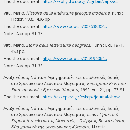
Find the document :
https://zephyr.lib.uoc.gr/cgi-bin/zap/za...
Vitti, Mario.
Histoire de la littérature grecque moderne
. Paris :
Hatier, 1989, 436 pp.
Find the document :
https://www.sudoc.fr/002638304...
Note : Aux pp. 31-33.
Vitti, Mario.
Storia della letteratura neogreca
. Turin : ERI, 1971,
483 pp.
Find the document :
https://www.sudoc.fr/019194064...
Note : Aux pp. 31-33.
Αναξογόρου, Νάτια. « Αφηγηματικές και υφολογικές δομές
στο Χρονικό του Λεόντιου Μαχαιρά »,
Eπετηρίδα Kέντρου
Eπιστημονικών Eρευνών (Κύπρου
, 1995, vol. 21, pp. 73-91.
Find the document :
https://eskep.ekt.gr/eskep//journal/show...
Αναξογόρου, Νάτια. « Αφηγηματικές και υφολογικές δομές
στο Χρονικό του Λεόντιου Μαχαιρά », dans :
Πρακτικά
Συμποσίου «Λεόντιος Μαχαιράς - Γεώργιος Βουστρώνιος,
δύο χρονικά της μεσαιωνικής Κύπρου»
, Nicosie :