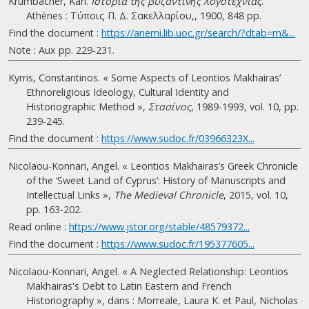
Krumbacher, Karl.
Ιστορία τῆς βυζαντινῆς λογοτεχνίας
.
Athènes : Τύποις Π. Δ. Σακελλαρίου,, 1900, 848 pp.
Find the document :
https://anemi.lib.uoc.gr/search/?dtab=m&...
Note : Aux pp. 229-231.
Kyrris, Constantinos. « Some Aspects of Leontios Makhairas’
Ethnoreligious Ideology, Cultural Identity and
Historiographic Method »,
Στασίνος
, 1989-1993, vol. 10, pp.
239-245.
Find the document :
https://www.sudoc.fr/03966323X...
Nicolaou-Konnari, Angel. « Leontios Makhairas’s Greek Chronicle
of the ‘Sweet Land of Cyprus’: History of Manuscripts and
Intellectual Links »,
The Medieval Chronicle
, 2015, vol. 10,
pp. 163-202.
Read online :
https://www.jstor.org/stable/48579372...
Find the document :
https://www.sudoc.fr/195377605...
Nicolaou-Konnari, Angel. « A Neglected Relationship: Leontios
Makhairas's Debt to Latin Eastern and French
Historiography », dans : Morreale, Laura K. et Paul, Nicholas