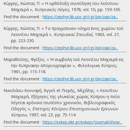
Κύρρης, Κώστας Π. « Η ορθόδοξη συνείδηση του Λεόντιου
Μαχαιρά »,
Κυπριακός Λόγος
, 1978, vol. 10, pp. 159-165.
Find the document :
https://zephyr.lib.uoc.gr/cgi-bin/zap/za...
Κύρρης, Κώστας Π. « Το πραγματικὸν νόημα ἔνος χωρίου τοῦ
Λεοντίου Μαχαιρά »,
Κυπριακαί Σπουδαί
, 1963, vol. 27,
pp. 223-230.
Find the document :
https://zephyr.lib.uoc.gr/cgi-bin/zap/za...
Μαραθεύτης, Φρίξος. « Ἡ συμβολὴ τοῦ Λεοντίου Μαχαιρᾶ εἰς
τὴν Κυπριακὴν ἱστοριογραφίαν »,
Φιλολογικὴ Κύπρος
,
1961, pp. 115-118.
Find the document :
https://zephyr.lib.uoc.gr/cgi-bin/zap/za...
Νικολάου-Κονναρή, Άγγελ et Πιερής, Μίχάλης. « Λεοντίου
Mαχαιρά, Eξήγησις της γλυκείας χώρας Kύπρου η ποία
λέγεται κρόνικα τουτέστιν χρονικόν, Bιβλιογραφικός
Oδηγός »,
Eπετηρίς Kέντρου Eπιστημονικών Eρευνών
Κύπρου
, 1997, vol. 23, pp. 75-114.
Find the document :
https://eskep.ekt.gr/eskep//journal/show...