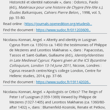
Historicité et identité nationale », dans : Odorico, Paolo
(éd.),
Matériaux pour une histoire de Chypre (IVe-XXe s.),
Études Balkaniques, Cahiers Pierre Belon
, , 1998, vol. 5,
pp. 55-80.
Read online :
https://journals.openedition.org/etudesb...
Find the document :
https://www.sudoc.fr/011203609...
Nicolaou-Konnari, Angel. « Alterity and identity in Lusignan
Cyprus from ca. 1350 to ca. 1450: the testimonies of Philippe
de Mezieres and Leontios Makhairas », dans : Papacostas,
Tassos et Saint-Guillain, Guillaume (éd.),
Identity/Identities
in Late Medieval Cyprus: Papers given at the ICS Byzantine
Colloquium, London 13-14 June 2011
, Nicosie, Londres :
Cyprus research centre/King's college London, Centre for
Hellenic studies, 2014, pp. 37-66.
Find the document :
https://www.sudoc.fr/191142026...
Nicolaou-Konnari, Angel. « Apologists or Critics? The Reign of
Peter I of Lusignan (1359-1369) Viewed by Philippe de
Mezieres (1327-1405) and Leontios Makhairas (ca. 1360/80-
after 1432) », dans : Blumenfeld-Kosinski, Renate et Petkov,