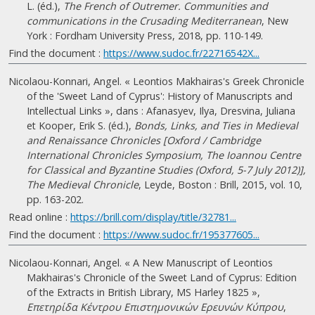
L. (éd.),
The French of Outremer. Communities and
communications in the Crusading Mediterranean
, New
York : Fordham University Press, 2018, pp. 110-149.
Find the document :
https://www.sudoc.fr/22716542X...
Nicolaou-Konnari, Angel. « Leontios Makhairas's Greek Chronicle
of the 'Sweet Land of Cyprus': History of Manuscripts and
Intellectual Links », dans : Afanasyev, Ilya, Dresvina, Juliana
et Kooper, Erik S. (éd.),
Bonds, Links, and Ties in Medieval
and Renaissance Chronicles [Oxford / Cambridge
International Chronicles Symposium, The Ioannou Centre
for Classical and Byzantine Studies (Oxford, 5-7 July 2012)],
The Medieval Chronicle
, Leyde, Boston : Brill, 2015, vol. 10,
pp. 163-202.
Read online :
https://brill.com/display/title/32781...
Find the document :
https://www.sudoc.fr/195377605...
Nicolaou-Konnari, Angel. « A New Manuscript of Leontios
Makhairas's Chronicle of the Sweet Land of Cyprus: Edition
of the Extracts in British Library, MS Harley 1825 »,
Eπετηρίδα Kέντρου Eπιστημονικών Eρευνών Κύπρου
,