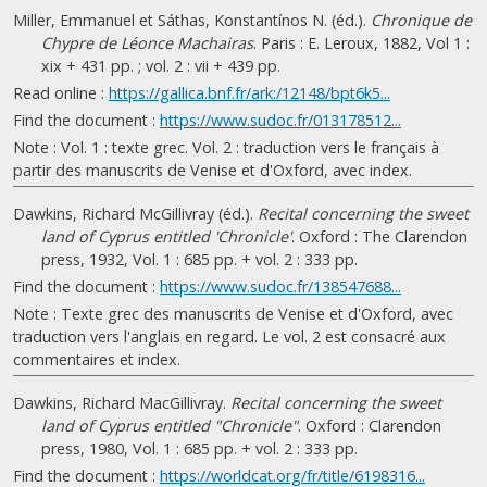
Miller, Emmanuel et Sáthas, Konstantínos N. (éd.).
Chronique de
Chypre de Léonce Machairas
. Paris : E. Leroux, 1882, Vol 1 :
xix + 431 pp. ; vol. 2 : vii + 439 pp.
Read online :
https://gallica.bnf.fr/ark:/12148/bpt6k5...
Find the document :
https://www.sudoc.fr/013178512...
Note : Vol. 1 : texte grec. Vol. 2 : traduction vers le français à
partir des manuscrits de Venise et d'Oxford, avec index.
Dawkins, Richard McGillivray (éd.).
Recital concerning the sweet
land of Cyprus entitled 'Chronicle'
. Oxford : The Clarendon
press, 1932, Vol. 1 : 685 pp. + vol. 2 : 333 pp.
Find the document :
https://www.sudoc.fr/138547688...
Note : Texte grec des manuscrits de Venise et d'Oxford, avec
traduction vers l'anglais en regard. Le vol. 2 est consacré aux
commentaires et index.
Dawkins, Richard MacGillivray.
Recital concerning the sweet
land of Cyprus entitled "Chronicle"
. Oxford : Clarendon
press, 1980, Vol. 1 : 685 pp. + vol. 2 : 333 pp.
Find the document :
https://worldcat.org/fr/title/6198316...