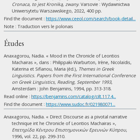
Cronaca, to jest Kroniką, zwany
. Varsovie : Wydawnictwa
Uniwersytetu Warszawskiego, 2022, 400 pp.
Find the document :
https://www.ceeol.com/search/book-detail...
Note : Traduction vers le polonais
Études
Anaxagorou, Nadia. « Mood in the Chronicle of Leontios
Machairas », dans : Philippaki-Warburton, Irène, Nicolaïdis,
Katerina et Sifianou, Maria (éd.),
Themes in Greek
Linguistics. Papers from the First International Conference
on Greek Linguistics, Reading, September 1993
,
Amsterdam : John Benjamins, 1994, pp. 313-318.
Read online :
https://benjamins.com/catalog/cilt.117.4...
Find the document :
https://www.sudoc.fr/021980071...
Anaxagorou, Nadia. « Direct Discourse as a pivotal narrative
technique int he Chronicle of Leontios Machairas »,
Eπετηρίδα Kέντρου Eπιστημονικών Eρευνών Κύπρου
,
1996, vol. 22, pp. 299-310.