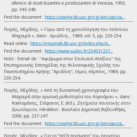
ellenico di studi bizantini e postbizantini di Venezia, 1993,
pp. 343-348.
Find the document :
https://zephyr.lib.uoc.gr/cgi-bin/zap/za...
Πιερής, Μίχάλης. « Γύρω από τη χρονολόγηση του Λεόντιου
Μαχαιρά », dans :
Αριάδνη
, , 1989, vol. 5, pp. 229-254.
Read online :
https://ejournals.lib.uoc.gr/index.php/A...
Find the document :
https://www.sudoc.fr/254531237...
Note : Extrait de : "Αφιέρωμα στον Στυλιανό Αλεξίου" της
Επιστημονικής Επετηρίδας της Φιλοσοφικής Σχολής του
Πανεπιστημίου Κρήτης "Αριάδνη", τόμος πέμπτος, 1989, pp.
230-254.
Πιερής, Μίχάλης. « Από τη δυναστική χρονογραφία του
Μαχαιρά στην ερωτική μυθιστορία του Κορνάρου », dans :
Κακλαμάνης, Στέφανος Ε. (éd.),
Ζητήματα ποιητικής στον
Ερωτόκριτο
, Héraklion : Βικελαία Δημοτική Βιβλιοθήκη,
2006, pp. 237-247.
Find the document :
https://zephyr.lib.uoc.gr/cgi-bin/zap/za...
Πιερής, Μίχάλης. « Για τα “πεζά ποιήματα” του Λεοντίου