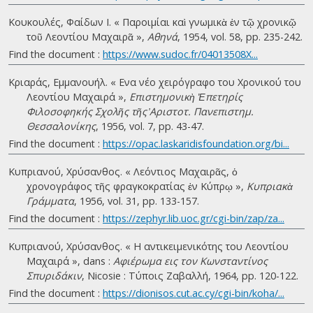
Κουκουλές, Φαίδων Ι. « Παροιμίαι καὶ γνωμικὰ ἐν τῷ χρονικῷ
τοῦ Λεοντίου Μαχαιρᾶ »,
Αθηνά
, 1954, vol. 58, pp. 235-242.
Find the document :
https://www.sudoc.fr/04013508X...
Κριαράς, Eμμανουήλ. « Ενα νέο χειρόγραφο του Χρονικού του
Λεοντίου Μαχαιρά »,
Επιστημονικὴ Ἐπετηρίς
Φιλοσοφηκής Σχολῆς τῆς ̓Αριστοτ. Πανεπιστημ.
Θεσσαλονίκης
, 1956, vol. 7, pp. 43-47.
Find the document :
https://opac.laskaridisfoundation.org/bi...
Κυπριανού, Χρύσανθος. « Λεόντιος Μαχαιρᾶς, ὁ
χρονογράφος τῆς φραγκοκρατίας ἐν Κύπρῳ »,
Κυπριακὰ
Γράμματα
, 1956, vol. 31, pp. 133-157.
Find the document :
https://zephyr.lib.uoc.gr/cgi-bin/zap/za...
Κυπριανού, Χρύσανθος. « Η αντικειμενικότης του Λεοντίου
Μαχαιρά », dans :
Αφιέρωμα εις τον Κωνσταντίνος
Σπυριδάκιν
, Nicosie : Τύποις Ζαβαλλή, 1964, pp. 120-122.
Find the document :
https://dionisos.cut.ac.cy/cgi-bin/koha/...