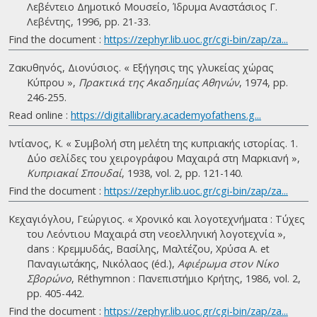
Λεβέντειο Δημοτικό Μουσείο, Ίδρυμα Αναστάσιος Γ.
Λεβέντης, 1996, pp. 21-33.
Find the document :
https://zephyr.lib.uoc.gr/cgi-bin/zap/za...
Ζακυθηνός, Διονύσιος. « Εξήγησις της γλυκείας χώρας
Κύπρου »,
Πρακτικά της Ακαδημίας Αθηνών
, 1974, pp.
246-255.
Read online :
https://digitallibrary.academyofathens.g...
Ιντίανος, K. « Συμβολή στη μελέτη της κυπριακής ιστορίας. 1.
Δύο σελίδες του χειρογράφου Μαχαιρά στη Μαρκιανή »,
Κυπριακαί Σπουδαί
, 1938, vol. 2, pp. 121-140.
Find the document :
https://zephyr.lib.uoc.gr/cgi-bin/zap/za...
Κεχαγιόγλου, Γεώργιος. « Χρονικό και λογοτεχνήματα : Τύχες
του Λεόντιου Μαχαιρά στη νεοελληνική λογοτεχνία »,
dans : Κρεμμυδάς, Βασίλης, Μαλτέζου, Χρύσα Α. et
Παναγιωτάκης, Νικόλαος (éd.),
Αφιέρωμα στον Νίκο
Σβορώνο
, Réthymnon : Πανεπιστήμιο Κρήτης, 1986, vol. 2,
pp. 405-442.
Find the document :
https://zephyr.lib.uoc.gr/cgi-bin/zap/za...