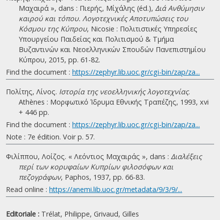
Μαχαιρά », dans : Πιερής, Μίχάλης (éd.),
Διά Ανθύμησιν
καιρού και τόπου. Λογοτεχνικές Αποτυπώσεις του
Κόσμου της Κύπρου
, Nicosie : Πολιτιστικές Υπηρεσίες
Υπουργείου Παιδείας και Πολιτισμού & Τμήμα
Βυζαντινών και Νεοελληνικών Σπουδών Πανεπιστημίου
Κύπρου, 2015, pp. 61-82.
Find the document :
https://zephyr.lib.uoc.gr/cgi-bin/zap/za...
Πολίτης, Λίνος.
Ιστορία της νεοελληνικής λογοτεχνίας
.
Athènes : Μορφωτικό Ίδρυμα Εθνικής Τραπέζης, 1993, xvi
+ 446 pp.
Find the document :
https://zephyr.lib.uoc.gr/cgi-bin/zap/za...
Note : 7e édition. Voir p. 57.
Φιλίππου, Λοίζος. « Λεόντιος Μαχαιράς », dans :
Διαλέξεις
περί των κορυφαίων Κυπρίων φιλοσόφων και
πεζογράφων
, Paphos, 1937, pp. 66-83.
Read online :
https://anemi.lib.uoc.gr/metadata/9/3/9/...
Editoriale :
Trélat, Philippe,
Grivaud, Gilles