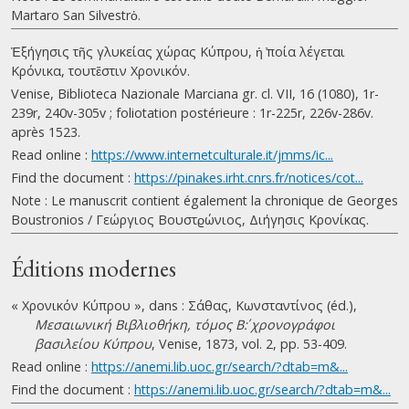
Martaro San Silvestrὁ.
Ἐξήγησις τῆς γλυκείας χώρας Κύπρου, ἡ ̓ποία λέγεται
Κρόνικα, τουτἔστιν Χρονικόν.
Venise, Biblioteca Nazionale Marciana gr. cl. VII, 16 (1080), 1r-
239r, 240v-305v ; foliotation postérieure : 1r-225r, 226v-286v.
après 1523.
Read online :
https://www.internetculturale.it/jmms/ic...
Find the document :
https://pinakes.irht.cnrs.fr/notices/cot...
Note : Le manuscrit contient également la chronique de Georges
Boustronios / Γεώργιος Вουστϱώνιος, Διήγησις Κρονίκας.
Éditions modernes
« Χρονικόν Κύπρου », dans : Σάθας, Κωνσταντίνος (éd.),
Μεσαιωνική Βιβλιοθήκη, τόμος Β΄: χρονογράφοι
βασιλείου Κύπρου
, Venise, 1873, vol. 2, pp. 53-409.
Read online :
https://anemi.lib.uoc.gr/search/?dtab=m&...
Find the document :
https://anemi.lib.uoc.gr/search/?dtab=m&...