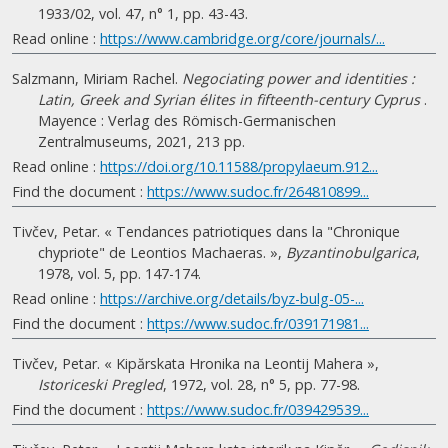
1933/02, vol. 47, n° 1, pp. 43-43.
Read online :
https://www.cambridge.org/core/journals/...
Salzmann, Miriam Rachel.
Negociating power and identities :
Latin, Greek and Syrian élites in fifteenth-century Cyprus
.
Mayence : Verlag des Römisch-Germanischen
Zentralmuseums, 2021, 213 pp.
Read online :
https://doi.org/10.11588/propylaeum.912...
Find the document :
https://www.sudoc.fr/264810899...
Tivčev, Petar. « Tendances patriotiques dans la "Chronique
chypriote" de Leontios Machaeras. »,
Byzantinobulgarica
,
1978, vol. 5, pp. 147-174.
Read online :
https://archive.org/details/byz-bulg-05-...
Find the document :
https://www.sudoc.fr/039171981...
Tivčev, Petar. « Kipărskata Hronika na Leontij Mahera »,
Istoriceski Pregled
, 1972, vol. 28, n° 5, pp. 77-98.
Find the document :
https://www.sudoc.fr/039429539...