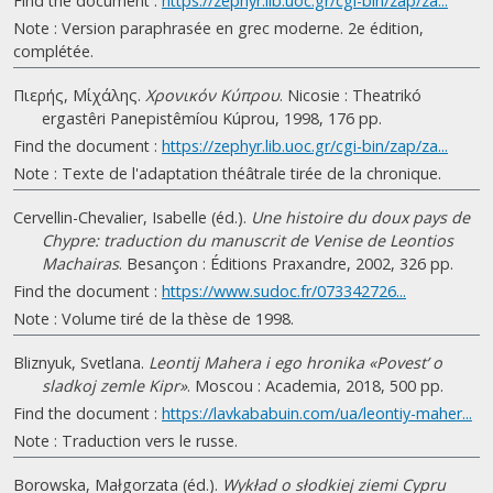
Find the document :
https://zephyr.lib.uoc.gr/cgi-bin/zap/za...
Note : Version paraphrasée en grec moderne. 2e édition,
complétée.
Πιερής, Μίχάλης.
Χρονικόν Κύπρου
. Nicosie : Theatrikó
ergastêri Panepistêmíou Kúprou, 1998, 176 pp.
Find the document :
https://zephyr.lib.uoc.gr/cgi-bin/zap/za...
Note : Texte de l'adaptation théâtrale tirée de la chronique.
Cervellin-Chevalier, Isabelle (éd.).
Une histoire du doux pays de
Chypre: traduction du manuscrit de Venise de Leontios
Machairas
. Besançon : Éditions Praxandre, 2002, 326 pp.
Find the document :
https://www.sudoc.fr/073342726...
Note : Volume tiré de la thèse de 1998.
Bliznyuk, Svetlana.
Leontij Mahera i ego hronika «Povest’ o
sladkoj zemle Kipr»
. Moscou : Academia, 2018, 500 pp.
Find the document :
https://lavkababuin.com/ua/leontiy-maher...
Note : Traduction vers le russe.
Borowska, Małgorzata (éd.).
Wykład o słodkiej ziemi Cypru