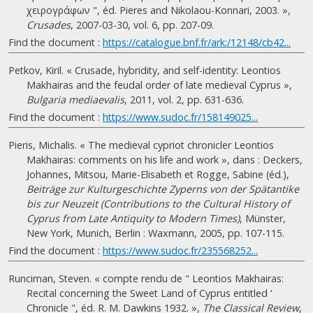
χειρογράφων ", éd. Pieres and Nikolaou-Konnari, 2003. »,
Crusades
, 2007-03-30, vol. 6, pp. 207-09.
Find the document :
https://catalogue.bnf.fr/ark:/12148/cb42...
Petkov, Kiril. « Crusade, hybridity, and self-identity: Leontios
Makhairas and the feudal order of late medieval Cyprus »,
Bulgaria mediaevalis
, 2011, vol. 2, pp. 631-636.
Find the document :
https://www.sudoc.fr/158149025...
Pieris, Michalis. « The medieval cypriot chronicler Leontios
Makhairas: comments on his life and work », dans : Deckers,
Johannes, Mitsou, Marie-Elisabeth et Rogge, Sabine (éd.),
Beiträge zur Kulturgeschichte Zyperns von der Spätantike
bis zur Neuzeit (Contributions to the Cultural History of
Cyprus from Late Antiquity to Modern Times)
, Münster,
New York, Munich, Berlin : Waxmann, 2005, pp. 107-115.
Find the document :
https://www.sudoc.fr/235568252...
Runciman, Steven. « compte rendu de " Leontios Makhairas:
Recital concerning the Sweet Land of Cyprus entitled ‘
Chronicle ", éd. R. M. Dawkins 1932. »,
The Classical Review
,