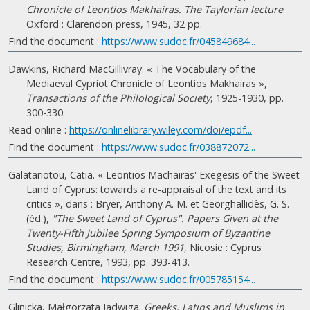
Chronicle of Leontios Makhairas. The Taylorian lecture
.
Oxford : Clarendon press, 1945, 32 pp.
Find the document :
https://www.sudoc.fr/045849684...
Dawkins, Richard MacGillivray. « The Vocabulary of the
Mediaeval Cypriot Chronicle of Leontios Makhairas »,
Transactions of the Philological Society
, 1925-1930, pp.
300-330.
Read online :
https://onlinelibrary.wiley.com/doi/epdf...
Find the document :
https://www.sudoc.fr/038872072...
Galatariotou, Catia. « Leontios Machairas' Exegesis of the Sweet
Land of Cyprus: towards a re-appraisal of the text and its
critics », dans : Bryer, Anthony A. M. et Georghallidès, G. S.
(éd.),
"The Sweet Land of Cyprus". Papers Given at the
Twenty-Fifth Jubilee Spring Symposium of Byzantine
Studies, Birmingham, March 1991
, Nicosie : Cyprus
Research Centre, 1993, pp. 393-413.
Find the document :
https://www.sudoc.fr/005785154...
Glinicka, Małgorzata Jadwiga.
Greeks, Latins and Muslims in