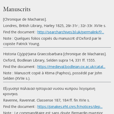
Manuscrits
[Chronique de Machairas].
Londres, British Library, Harley 1825, 26r-31r ; 32r-33r. XVIIe s.
Find the document :
http://searcharchives.bl.uk/permalink/f/...
Note : Quelques folios copiés du manuscrit d'Oxford par le
copiste Patrick Young.
Historia C(y)p(r)iana Graecobarbara [chronique de Machairas].
Oxford, Bodleian Library, Selden supra 14, 331 ff. 1555.
Find the document :
https://medieval.bodleian.ox.ac.uk/catal...
Note : Manuscrit copié à Ktima (Paphos), possédé par John
Selden (XVIIe s.).
Εξιγυσησ παλαιασ ηστοριασ νυσου κυπρου λεγομενη
κρονηκα.
Ravenne, Ravennat. Classense 187, 184 ff. fin XVIe s.
Find the document :
https://pinakes.irht.cnrs.fr/notices/dep...
Note : Le commanditaire est sans doute Bernardin maggior