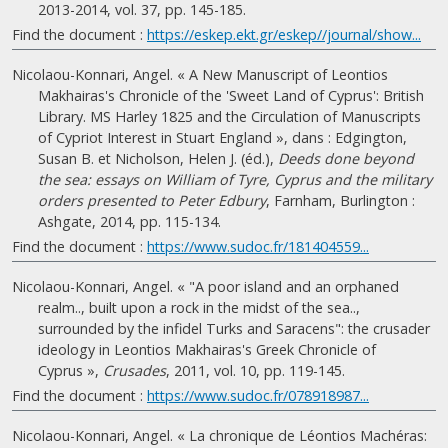
2013-2014, vol. 37, pp. 145-185.
Find the document :
https://eskep.ekt.gr/eskep//journal/show...
Nicolaou-Konnari, Angel. « A New Manuscript of Leontios
Makhairas's Chronicle of the 'Sweet Land of Cyprus': British
Library. MS Harley 1825 and the Circulation of Manuscripts
of Cypriot Interest in Stuart England », dans : Edgington,
Susan B. et Nicholson, Helen J. (éd.),
Deeds done beyond
the sea: essays on William of Tyre, Cyprus and the military
orders presented to Peter Edbury
, Farnham, Burlington :
Ashgate, 2014, pp. 115-134.
Find the document :
https://www.sudoc.fr/181404559...
Nicolaou-Konnari, Angel. « "A poor island and an orphaned
realm.., built upon a rock in the midst of the sea..,
surrounded by the infidel Turks and Saracens": the crusader
ideology in Leontios Makhairas's Greek Chronicle of
Cyprus »,
Crusades
, 2011, vol. 10, pp. 119-145.
Find the document :
https://www.sudoc.fr/078918987...
Nicolaou-Konnari, Angel. « La chronique de Léontios Machéras: