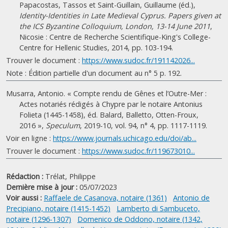
Papacostas, Tassos et Saint-Guillain, Guillaume (éd.),
Identity-Identities in Late Medieval Cyprus. Papers given at
the ICS Byzantine Colloquium, London, 13-14 June 2011
,
Nicosie : Centre de Recherche Scientifique-King's College-
Centre for Hellenic Studies, 2014, pp. 103-194.
Trouver le document :
https://www.sudoc.fr/191142026...
Note : Édition partielle d'un document au n° 5 p. 192.
Musarra, Antonio. « Compte rendu de Gênes et l’Outre-Mer :
Actes notariés rédigés à Chypre par le notaire Antonius
Folieta (1445-1458), éd. Balard, Balletto, Otten-Froux,
2016 »,
Speculum
, 2019-10, vol. 94, n° 4, pp. 1117-1119.
Voir en ligne :
https://www.journals.uchicago.edu/doi/ab...
Trouver le document :
https://www.sudoc.fr/119673010...
Rédaction :
Trélat, Philippe
Dernière mise à jour :
05/07/2023
Voir aussi :
Raffaele de Casanova, notaire (1361)
Antonio de
Precipiano, notaire (1415-1452)
Lamberto di Sambuceto,
notaire (1296-1307)
Domenico de Oddono, notaire (1342,