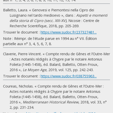
Balletto, Laura. « Genovesi e Piemontesi nella Cipro dei
Lusignano nel tardo medioevo », dans :
Aspetti e momenti
della storia di Cipro (secc. XIII-XV)
, Nicosie : Centre de
Recherche Scientifique, 2018, pp. 205-269.
Trouver le document :
https://www.sudoc.fr/237327481...
Note : Réimpr. de l'étude parue en 1994 au n° VII. Édition
partielle aux n° 3, 4, 5, 6, 7, 8.
Claverie, Pierre-Vincent. « Compte rendu de Gênes et l’Outre-Mer
: Actes notariés rédigés à Chypre par le notaire Antonius
Folieta (1445-1458), éd. Balard, Balletto, Otten-Froux,
2016 »,
Le Moyen Age
, 2019, vol. 125, pp. 242-243.
Trouver le document :
https://www.sudoc.fr/038755963...
Coureas, Nicholas. « Compte rendu de Gênes et l’Outre-Mer :
Actes notariés rédigés à Chypre par le notaire Antonius
Folieta (1445-1458), éd. Balard, Balletto, Otten-Froux,
2016 »,
Mediterranean Historical Review
, 2018, vol. 33, n°
2, pp. 231-234.