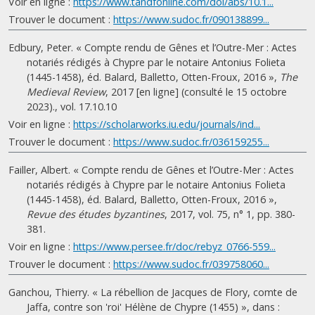
Voir en ligne :
https://www.tandfonline.com/doi/abs/10.1...
Trouver le document :
https://www.sudoc.fr/090138899...
Edbury, Peter. « Compte rendu de Gênes et l’Outre-Mer : Actes
notariés rédigés à Chypre par le notaire Antonius Folieta
(1445-1458), éd. Balard, Balletto, Otten-Froux, 2016 »,
The
Medieval Review
, 2017 [en ligne] (consulté le 15 octobre
2023)., vol. 17.10.10
Voir en ligne :
https://scholarworks.iu.edu/journals/ind...
Trouver le document :
https://www.sudoc.fr/036159255...
Failler, Albert. « Compte rendu de Gênes et l’Outre-Mer : Actes
notariés rédigés à Chypre par le notaire Antonius Folieta
(1445-1458), éd. Balard, Balletto, Otten-Froux, 2016 »,
Revue des études byzantines
, 2017, vol. 75, n° 1, pp. 380-
381.
Voir en ligne :
https://www.persee.fr/doc/rebyz_0766-559...
Trouver le document :
https://www.sudoc.fr/039758060...
Ganchou, Thierry. « La rébellion de Jacques de Flory, comte de
Jaffa, contre son 'roi' Hélène de Chypre (1455) », dans :