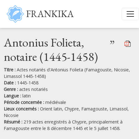
Aller au contenu principal
FRANKIKA
Antonius Folieta,
”
notaire (1445-1458)
Titre :
Actes notariés d'Antonius Folieta (Famagouste, Nicosie,
Limassol 1445-1458)
Date :
1445-1458
Genre :
actes notariés
Langue :
latin
Période concernée :
médiévale
Lieux concernés :
Orient latin,
Chypre,
Famagouste,
Limassol,
Nicosie
Résumé :
219 actes enregistrés à Chypre, principalement à
Famagouste entre le 8 décembre 1445 et le 5 juillet 1458.