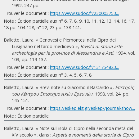
1992, 247 pp.
Trouver le document :
https://www.sudoc.fr/230003753...
Note : Édition partielle aux n° 6, 7, 8, 9, 10, 11, 12, 13, 14, 16, 17,
18 pp. 104-128, n° 22, 23 pp. 138-141.
Balletto, Laura. « Genovesi e Piemontesi nella Cipro dei
Lusignano nel tardo medioevo »,
Rivista di storia arte
archeologia per le province di Alessandria e Asti
, 1994, vol.
103, pp. 119-137.
Trouver le document :
https://www.sudoc.fr/131754823...
Note : Édition partielle aux n° 3, 4, 5, 6, 7, 8.
Balletto, Laura. « Brevi note su Giacomo il Bastardo »,
Επετηρίς
του Κέντρου Επιστημονικών Ερευνών
, 1998, vol. 24, pp.
145-151.
Trouver le document :
https://eskep.ekt.gr/eskep//journal/show...
Note : Édition partielle.
Balletto, Laura. « Note sull'isola di Cipro nella seconda metà del
XIV secolo », dans :
Aspetti e momenti della storia di Cipro