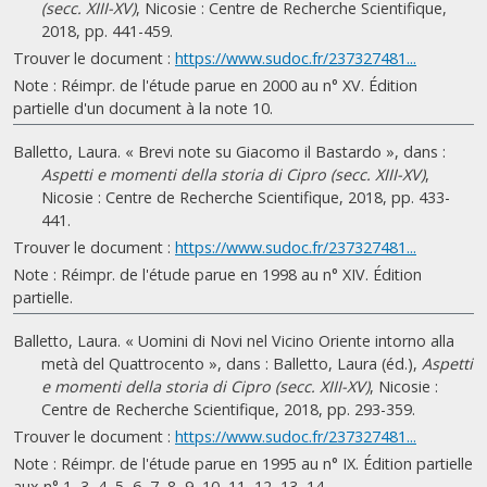
(secc. XIII-XV)
, Nicosie : Centre de Recherche Scientifique,
2018, pp. 441-459.
Trouver le document :
https://www.sudoc.fr/237327481...
Note : Réimpr. de l'étude parue en 2000 au n° XV. Édition
partielle d'un document à la note 10.
Balletto, Laura. « Brevi note su Giacomo il Bastardo », dans :
Aspetti e momenti della storia di Cipro (secc. XIII-XV)
,
Nicosie : Centre de Recherche Scientifique, 2018, pp. 433-
441.
Trouver le document :
https://www.sudoc.fr/237327481...
Note : Réimpr. de l'étude parue en 1998 au n° XIV. Édition
partielle.
Balletto, Laura. « Uomini di Novi nel Vicino Oriente intorno alla
metà del Quattrocento », dans : Balletto, Laura (éd.),
Aspetti
e momenti della storia di Cipro (secc. XIII-XV)
, Nicosie :
Centre de Recherche Scientifique, 2018, pp. 293-359.
Trouver le document :
https://www.sudoc.fr/237327481...
Note : Réimpr. de l'étude parue en 1995 au n° IX. Édition partielle
aux n° 1, 3, 4, 5, 6, 7, 8, 9, 10, 11, 12, 13, 14.