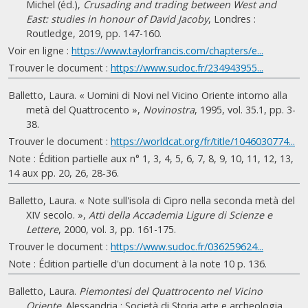
Michel (éd.),
Crusading and trading between West and
East: studies in honour of David Jacoby
, Londres :
Routledge, 2019, pp. 147-160.
Voir en ligne :
https://www.taylorfrancis.com/chapters/e...
Trouver le document :
https://www.sudoc.fr/234943955...
Balletto, Laura. « Uomini di Novi nel Vicino Oriente intorno alla
metà del Quattrocento »,
Novinostra
, 1995, vol. 35.1, pp. 3-
38.
Trouver le document :
https://worldcat.org/fr/title/1046030774...
Note : Édition partielle aux n° 1, 3, 4, 5, 6, 7, 8, 9, 10, 11, 12, 13,
14 aux pp. 20, 26, 28-36.
Balletto, Laura. « Note sull'isola di Cipro nella seconda metà del
XIV secolo. »,
Atti della Accademia Ligure di Scienze e
Lettere
, 2000, vol. 3, pp. 161-175.
Trouver le document :
https://www.sudoc.fr/036259624...
Note : Édition partielle d'un document à la note 10 p. 136.
Balletto, Laura.
Piemontesi del Quattrocento nel Vicino
Oriente
. Alessandria : Società di Storia arte e archeologia,