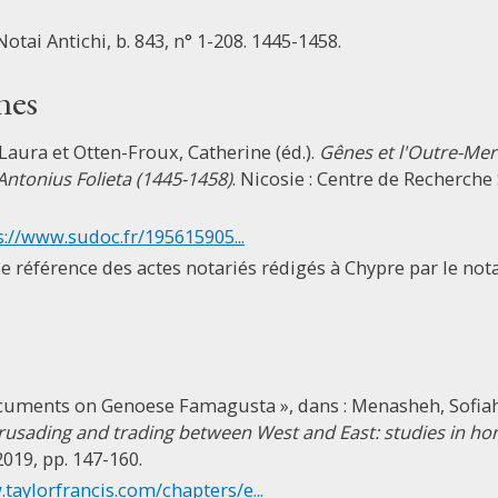
Notai Antichi, b. 843, n° 1-208. 1445-1458.
nes
 Laura et Otten-Froux, Catherine (éd.).
Gênes et l'Outre-Mer.
Antonius Folieta (1445-1458)
. Nicosie : Centre de Recherche 
s://www.sudoc.fr/195615905...
e référence des actes notariés rédigés à Chypre par le not
cuments on Genoese Famagusta », dans : Menasheh, Sofiah,
rusading and trading between West and East: studies in ho
019, pp. 147-160.
taylorfrancis.com/chapters/e...