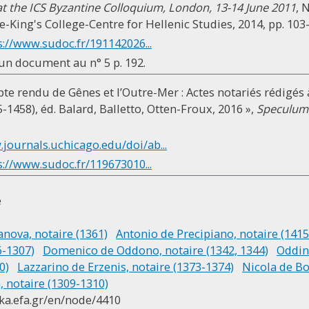
at the ICS Byzantine Colloquium, London, 13-14 June 2011
, 
-King's College-Centre for Hellenic Studies, 2014, pp. 103
s://www.sudoc.fr/191142026...
d'un document au n° 5 p. 192.
e rendu de Gênes et l’Outre-Mer : Actes notariés rédigés 
-1458), éd. Balard, Balletto, Otten-Froux, 2016 »,
Speculum
.journals.uchicago.edu/doi/ab...
s://www.sudoc.fr/119673010...
e
anova, notaire (1361)
Antonio de Precipiano, notaire (141
6-1307)
Domenico de Oddono, notaire (1342, 1344)
Oddin
0)
Lazzarino de Erzenis, notaire (1373-1374)
Nicola de Bo
, notaire (1309-1310)
ika.efa.gr/en/node/4410