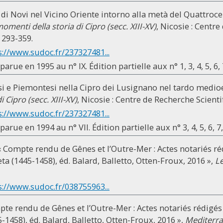
 di Novi nel Vicino Oriente intorno alla metà del Quattrocen
omenti della storia di Cipro (secc. XIII-XV)
, Nicosie : Centr
. 293-359.
s://www.sudoc.fr/237327481...
rue en 1995 au n° IX. Édition partielle aux n° 1, 3, 4, 5, 6, 7,
si e Piemontesi nella Cipro dei Lusignano nel tardo medioe
 Cipro (secc. XIII-XV)
, Nicosie : Centre de Recherche Scienti
s://www.sudoc.fr/237327481...
arue en 1994 au n° VII. Édition partielle aux n° 3, 4, 5, 6, 7,
 « Compte rendu de Gênes et l’Outre-Mer : Actes notariés ré
ta (1445-1458), éd. Balard, Balletto, Otten-Froux, 2016 »,
L
s://www.sudoc.fr/038755963...
te rendu de Gênes et l’Outre-Mer : Actes notariés rédigés 
-1458), éd. Balard, Balletto, Otten-Froux, 2016 »,
Mediterra