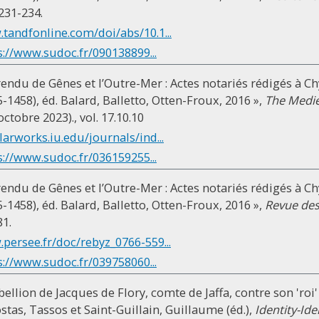
 231-234.
.tandfonline.com/doi/abs/10.1...
s://www.sudoc.fr/090138899...
endu de Gênes et l’Outre-Mer : Actes notariés rédigés à Ch
-1458), éd. Balard, Balletto, Otten-Froux, 2016 »,
The Medie
octobre 2023)., vol. 17.10.10
larworks.iu.edu/journals/ind...
s://www.sudoc.fr/036159255...
 rendu de Gênes et l’Outre-Mer : Actes notariés rédigés à Ch
-1458), éd. Balard, Balletto, Otten-Froux, 2016 »,
Revue des
81.
.persee.fr/doc/rebyz_0766-559...
s://www.sudoc.fr/039758060...
bellion de Jacques de Flory, comte de Jaffa, contre son 'ro
ostas, Tassos et Saint-Guillain, Guillaume (éd.),
Identity-Ide