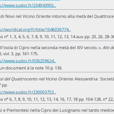
s://www.sudoc.fr/234943955...
 di Novi nel Vicino Oriente intorno alla metà del Quattroce
s://worldcat.org/fr/title/1046030774...
 n° 1, 3, 4, 5, 6, 7, 8, 9, 10, 11, 12, 13, 14 aux pp. 20, 26, 28-3
ll'isola di Cipro nella seconda metà del XIV secolo. »,
Atti d
0, vol. 3, pp. 161-175.
s://www.sudoc.fr/036259624...
'un document à la note 10 p. 136.
i del Quattrocento nel Vicino Oriente
. Alessandria : Società
 pp.
s://www.sudoc.fr/230003753...
 n° 6, 7, 8, 9, 10, 11, 12, 13, 14, 16, 17, 18 pp. 104-128, n° 22
esi e Piemontesi nella Cipro dei Lusignano nel tardo medio