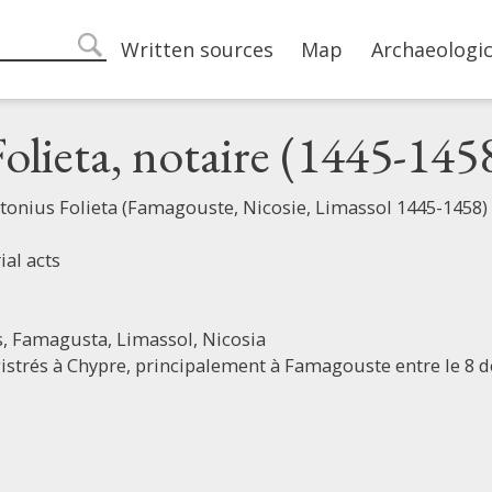
Main navigation
Written sources
Map
Archaeologic
search
olieta, notaire (1445-145
ntonius Folieta (Famagouste, Nicosie, Limassol 1445-1458)
ial acts
s,
Famagusta,
Limassol,
Nicosia
istrés à Chypre, principalement à Famagouste entre le 8 d