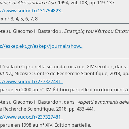
vince di Alessandria e Asti
, 1994, vol. 103, pp. 119-137.
s://www.sudoc.fr/131754823...
 n° 3, 4, 5, 6, 7, 8.
note su Giacomo il Bastardo »,
Επετηρίς του Κέντρου Επισ
s://eskep.ekt.gr/eskep//journal/show...
ll'isola di Cipro nella seconda metà del XIV secolo », dans :
III-XV)
, Nicosie : Centre de Recherche Scientifique, 2018, pp
s://www.sudoc.fr/237327481...
 parue en 2000 au n° XV. Édition partielle d'un document à 
note su Giacomo il Bastardo », dans :
Aspetti e momenti della s
de Recherche Scientifique, 2018, pp. 433-441.
s://www.sudoc.fr/237327481...
parue en 1998 au n° XIV. Édition partielle.