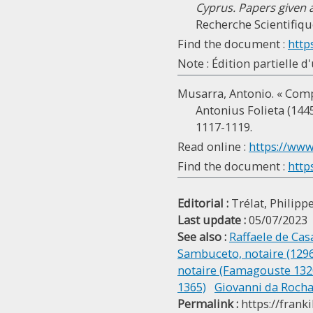
Cyprus. Papers given 
Recherche Scientifique
Find the document :
http
Note : Édition partielle 
Musarra, Antonio. « Compt
Antonius Folieta (1445
1117-1119.
Read online :
https://www
Find the document :
http
Editorial :
Trélat, Philipp
Last update :
05/07/2023
See also :
Raffaele de Cas
Sambuceto, notaire (129
notaire (Famagouste 132
1365)
Giovanni da Rocha
Permalink :
https://frank