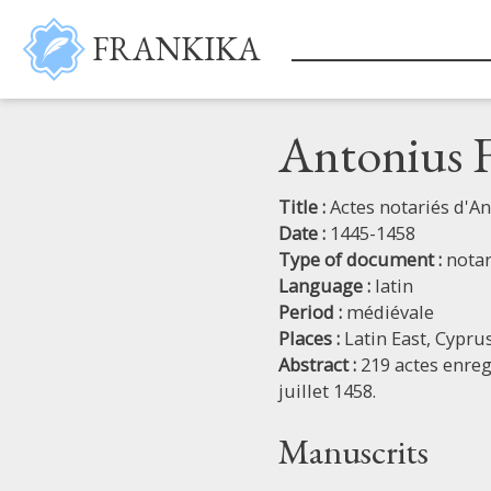
Skip to main content
FRANKIKA
Antonius F
Title :
Actes notariés d'A
Date :
1445-1458
Type of document :
notar
Language :
latin
Period :
médiévale
Places :
Latin East,
Cypru
Abstract :
219 actes enreg
juillet 1458.
Manuscrits