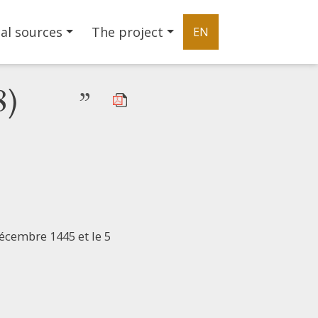
al sources
The project
EN
8)
”
écembre 1445 et le 5