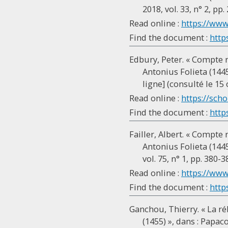
2018, vol. 33, n° 2, pp.
Read online :
https://www
Find the document :
http
Edbury, Peter. « Compte r
Antonius Folieta (1445
ligne] (consulté le 15 
Read online :
https://scho
Find the document :
http
Failler, Albert. « Compte
Antonius Folieta (1445
vol. 75, n° 1, pp. 380-3
Read online :
https://www
Find the document :
http
Ganchou, Thierry. « La ré
(1455) », dans : Papac