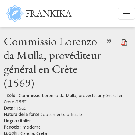
Salta al contenuto principale
FRANKIKA
Commissio Lorenzo
”
da Mulla, provéditeur
général en Crète
(1569)
Titolo :
Commissio Lorenzo da Mulla, provéditeur général en
Crète (1569)
Data :
1569
Natura della fonte :
documento ufficiale
Lingua :
italien
Periodo :
moderne
Luoghi :
Candia,
Creta