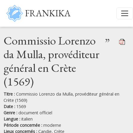
Aller au contenu principal
FRANKIKA
Commissio Lorenzo
”
da Mulla, provéditeur
général en Crète
(1569)
Titre :
Commissio Lorenzo da Mulla, provéditeur général en
Crète (1569)
Date :
1569
Genre :
document officiel
Langue :
italien
Période concernée :
moderne
Lieux concernés :
Candie,
Crète