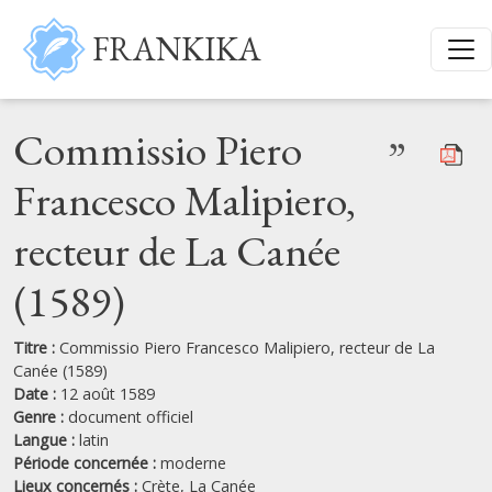
Aller au contenu principal
FRANKIKA
Commissio Piero
”
Francesco Malipiero,
recteur de La Canée
(1589)
Titre :
Commissio Piero Francesco Malipiero, recteur de La
Canée (1589)
Date :
12 août 1589
Genre :
document officiel
Langue :
latin
Période concernée :
moderne
Lieux concernés :
Crète,
La Canée