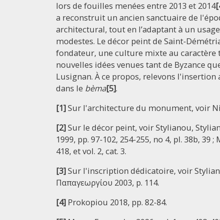
lors de fouilles menées entre 2013 et 2014
[
a reconstruit un ancien sanctuaire de l'ép
architectural, tout en l’adaptant à un usag
modestes. Le décor peint de Saint-Démétria
fondateur, une culture mixte au caractère 
nouvelles idées venues tant de Byzance que
Lusignan. À ce propos, relevons l'insertion 
dans le
bèma
[5]
.
[1]
Sur l'architecture du monument, voir Ni
[2]
Sur le décor peint, voir Stylianou, Stylia
1999, pp. 97-102, 254-255, no 4, pl. 38b, 39 ;
418, et vol. 2, cat. 3.
[3]
Sur l'inscription dédicatoire, voir Stylian
Παπαγεωργίου 2003, p. 114.
[4]
Prokopiou 2018, pp. 82-84.