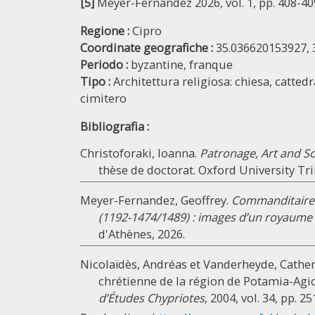
[5]
Meyer-Fernandez 2026, vol. 1, pp. 408-409,
Regione :
Cipro
Coordinate geografiche :
35.036620153927,
Periodo :
byzantine,
franque
Tipo :
Architettura religiosa: chiesa, catted
cimitero
Bibliografia :
Christoforaki, Ioanna.
Patronage, Art and So
thèse de doctorat. Oxford University Trin
Meyer-Fernandez, Geoffrey.
Commanditaires
(1192-1474/1489) : images d’un royaume 
d'Athènes, 2026.
Nicolaïdès, Andréas et Vanderheyde, Cather
chrétienne de la région de Potamia-Ag
d’Études Chypriotes
, 2004, vol. 34, pp. 2