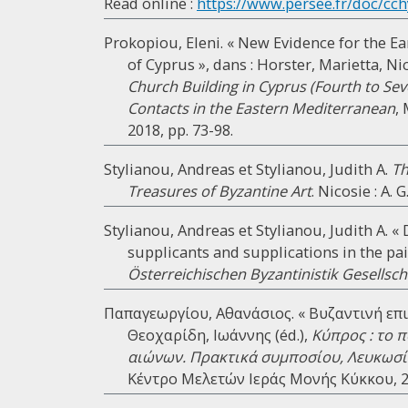
Read online :
https://www.persee.fr/doc/cch
Prokopiou, Eleni. « New Evidence for the Ea
of Cyprus », dans : Horster, Marietta, Ni
Church Building in Cyprus (Fourth to Seve
Contacts in the Eastern Mediterranean
,
2018, pp. 73-98.
Stylianou, Andreas et Stylianou, Judith A.
Th
Treasures of Byzantine Art
. Nicosie : A.
Stylianou, Andreas et Stylianou, Judith A. «
supplicants and supplications in the pa
Österreichischen Byzantinistik Gesellsch
Παπαγεωργίου, Αθανάσιος. « Βυζαντινή επι
Θεοχαρίδη, Ιωάννης (éd.),
Κύπρος : το 
αιώνων. Πρακτικά συμποσίου, Λευκωσία
Κέντρο Μελετών Ιεράς Μονής Κύκκου, 20