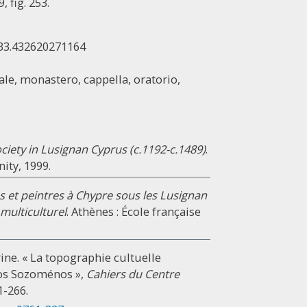
 fig. 253.
 33.432620271164
rale, monastero, cappella, oratorio,
ciety in Lusignan Cyprus (c.1192-c.1489)
.
ity, 1999.
 et peintres à Chypre sous les Lusignan
multiculturel
. Athènes : École française
ine. « La topographie cultuelle
ios Sozoménos »,
Cahiers du Centre
51-266.