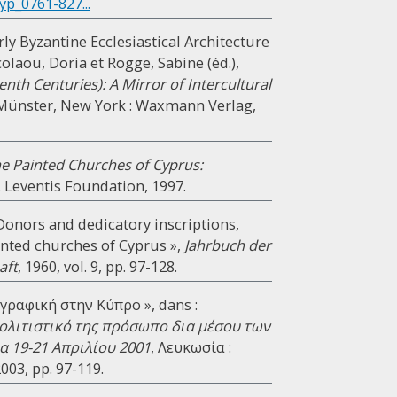
yp_0761-827...
rly Byzantine Ecclesiastical Architecture
colaou, Doria et Rogge, Sabine (éd.),
nth Centuries): A Mirror of Intercultural
 Münster, New York : Waxmann Verlag,
e Painted Churches of Cyprus:
 G. Leventis Foundation, 1997.
 Donors and dedicatory inscriptions,
inted churches of Cyprus »,
Jahrbuch der
aft
, 1960, vol. 9, pp. 97-128.
γραφική στην Κύπρο », dans :
πολιτιστικό της πρόσωπο δια μέσου των
 19-21 Απριλίου 2001
, Λευκωσία :
03, pp. 97-119.