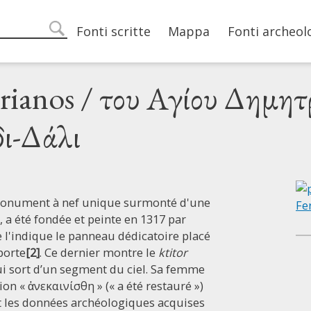
Main navigation
Fonti scritte
Mappa
Fonti archeol
search
rianos / του Αγίου Δημητ
δι-Δάλι
, monument à nef unique surmonté d'une
,
a été fondée et peinte en 1317 par
l'indique le panneau dédicatoire placé
porte
[2]
. Ce dernier montre le
ktitor
ui sort d’un segment du ciel. Sa femme
sion « ἀνεκαινίσθη » (« a été restauré »)
 les données archéologiques acquises