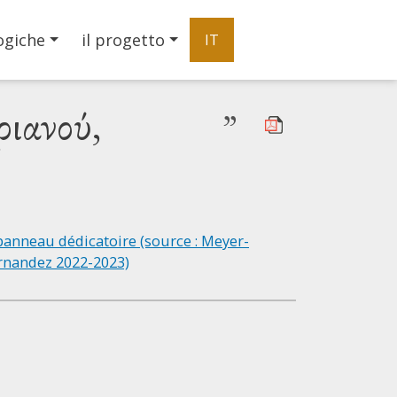
ogiche
il progetto
IT
ριανού,
”
|
©
Leaflet
Google
Église Saint-Démétrianos / του Αγίου Δημητριανού,
+
−