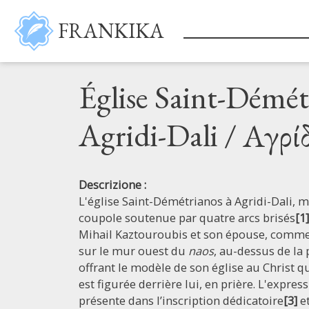
Salta al contenuto principale
FRANKIKA
Église Saint-Démét
Agridi-Dali / Αγρί
Descrizione :
L'église Saint-Démétrianos à Agridi-Dali
coupole soutenue par quatre arcs brisés
[1]
Mihail Kaztouroubis et son épouse, comme 
sur le mur ouest du
naos
, au-dessus de la 
offrant le modèle de son église au Christ q
est figurée derrière lui, en prière. L'expres
présente dans l’inscription dédicatoire
[3]
et