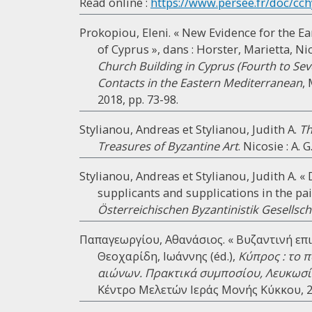
Read online :
https://www.persee.fr/doc/cch
Prokopiou, Eleni. « New Evidence for the Ea
of Cyprus », dans : Horster, Marietta, Ni
Church Building in Cyprus (Fourth to Seve
Contacts in the Eastern Mediterranean
,
2018, pp. 73-98.
Stylianou, Andreas et Stylianou, Judith A.
Th
Treasures of Byzantine Art
. Nicosie : A.
Stylianou, Andreas et Stylianou, Judith A. «
supplicants and supplications in the pa
Österreichischen Byzantinistik Gesellsch
Παπαγεωργίου, Αθανάσιος. « Βυζαντινή επι
Θεοχαρίδη, Ιωάννης (éd.),
Κύπρος : το 
αιώνων. Πρακτικά συμποσίου, Λευκωσία
Κέντρο Μελετών Ιεράς Μονής Κύκκου, 20