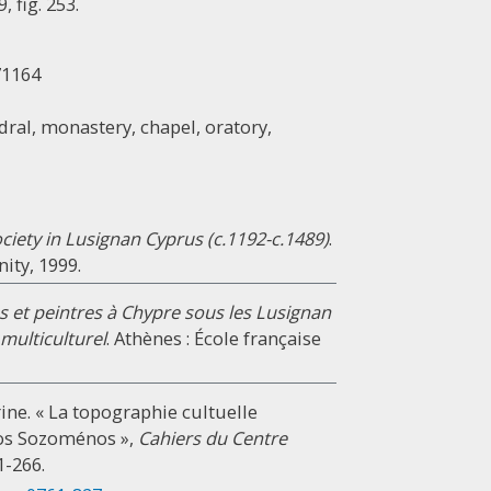
 fig. 253.
71164
dral, monastery, chapel, oratory,
ciety in Lusignan Cyprus (c.1192-c.1489)
.
ity, 1999.
 et peintres à Chypre sous les Lusignan
multiculturel
. Athènes : École française
ine. « La topographie cultuelle
ios Sozoménos »,
Cahiers du Centre
51-266.