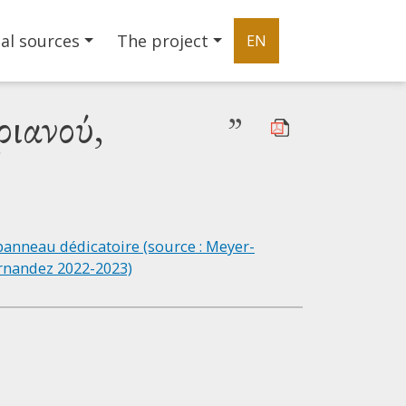
al sources
The project
EN
ριανού,
”
|
©
Leaflet
Google
Église Saint-Démétrianos / του Αγίου Δημητριανού,
+
−