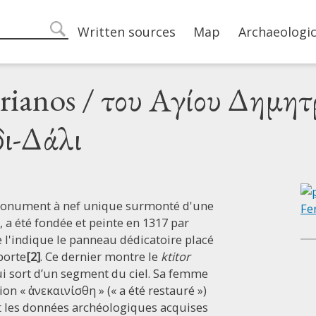
Main navigation
Written sources
Map
Archaeologic
search
rianos / του Αγίου Δημητ
δι-Δάλι
, monument à nef unique surmonté d'une
,
a été fondée et peinte en 1317 par
l'indique le panneau dédicatoire placé
porte
[2]
. Ce dernier montre le
ktitor
ui sort d’un segment du ciel. Sa femme
sion « ἀνεκαινίσθη » (« a été restauré »)
 les données archéologiques acquises