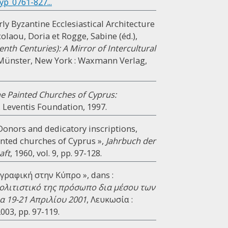
yp_0761-827...
rly Byzantine Ecclesiastical Architecture
colaou, Doria et Rogge, Sabine (éd.),
nth Centuries): A Mirror of Intercultural
 Münster, New York : Waxmann Verlag,
e Painted Churches of Cyprus:
 G. Leventis Foundation, 1997.
 Donors and dedicatory inscriptions,
inted churches of Cyprus »,
Jahrbuch der
aft
, 1960, vol. 9, pp. 97-128.
γραφική στην Κύπρο », dans :
πολιτιστικό της πρόσωπο δια μέσου των
 19-21 Απριλίου 2001
, Λευκωσία :
03, pp. 97-119.