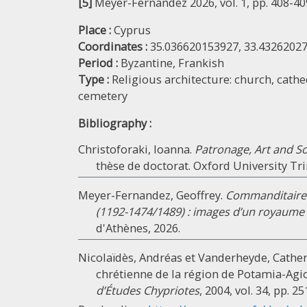
[5]
Meyer-Fernandez 2026, vol. 1, pp. 408-409,
Place :
Cyprus
Coordinates :
35.036620153927, 33.4326202
Period :
Byzantine,
Frankish
Type :
Religious architecture: church, cathe
cemetery
Bibliography :
Christoforaki, Ioanna.
Patronage, Art and So
thèse de doctorat. Oxford University Trin
Meyer-Fernandez, Geoffrey.
Commanditaires
(1192-1474/1489) : images d’un royaume 
d'Athènes, 2026.
Nicolaïdès, Andréas et Vanderheyde, Cather
chrétienne de la région de Potamia-Ag
d’Études Chypriotes
, 2004, vol. 34, pp. 2