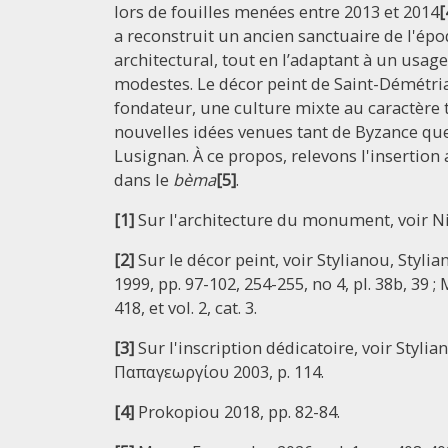
lors de fouilles menées entre 2013 et 2014
[
a reconstruit un ancien sanctuaire de l'ép
architectural, tout en l’adaptant à un usag
modestes. Le décor peint de Saint-Démétria
fondateur, une culture mixte au caractère 
nouvelles idées venues tant de Byzance que
Lusignan. À ce propos, relevons l'insertion 
dans le
bèma
[5]
.
[1]
Sur l'architecture du monument, voir Ni
[2]
Sur le décor peint, voir Stylianou, Stylia
1999, pp. 97-102, 254-255, no 4, pl. 38b, 39 ;
418, et vol. 2, cat. 3.
[3]
Sur l'inscription dédicatoire, voir Stylian
Παπαγεωργίου 2003, p. 114.
[4]
Prokopiou 2018, pp. 82-84.