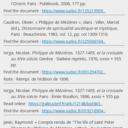
l'Orient
. Paris : Publibook, 2006, 177 pp.
Find the document :
https://www.sudoc.fr/135213959...
Caudron, Olivier. « Philippe de Mézières », dans : Viller, Marcel
(éd.),
Dictionnaire de spiritualité ascétique et mystique
,
Paris : Beauchesne, 1983, vol. 12, pp. col 1309-1316.
Find the document :
https://www.sudoc.fr/225926164...
Iorga, Nicolae.
Philippe de Mézières, 1327-1405, et la croisade
au XIVe siècle
. Genève : Slatkine reprints, 1976, xxxiv + 555
pp.
Find the document :
https://www.sudoc.fr/051294702...
Note : Réimpr. de l'édition de 1896.
Iorga, Nicolae.
Philippe de Mézières, 1327-1405, et la croisade
au XIVe siècle
. Paris : Émile Bouillon, 1896, xxxiv + 555 pp.
Read online :
https://gallica.bnf.fr/ark:/12148/bpt6k3...
Find the document :
https://www.sudoc.fr/019216904...
Janin, Raymond. « Compte rendu de "The life of saint Peter