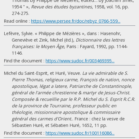
Thomas by Philippe de Mézières, edited… by Joachim Smet,
1954 " »,
Revue des études byzantines
, 1958, vol. 16, pp.
274-275.
Read online :
https://www.persee.fr/doc/rebyz_0766-559...
Lefèvre, Sylvie. « Philippe de Mézières », dans : Hasenohr,
Geneviève et Zink, Michel (éd.),
Dictionnaire des lettres
françaises: le Moyen Âge
, Paris : Fayard, 1992, pp. 1144-
1146.
Find the document :
https://www.sudoc.fr/003469395...
Michel du Saint-Esprit, et Huré, Veuve.
La vie admirable de S.
Pierre Thomas, religieux carme, François de nation, nonce
apostolique, légat a latere, Patriarche de Constantinople,
général de l'armée chrestienne & martyr de Jesus-Christ.
Composée & recueillie par le R.P. Michel du S. Esprit R.C.R.
de la province de Tourraine, professeur public en
théologie, missionnaire apostolique & commissaire
général des carmes d'Orient.
. France : chez la vesve de
Sébastien Huré, et Sébatien Huré, 1652, 11 pp.
Find the document :
https://www.sudoc.fr/100116086...