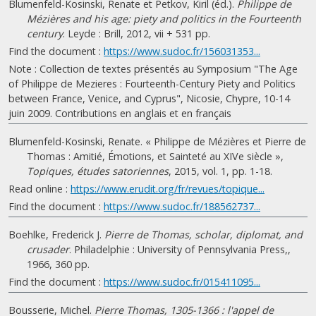
Blumenfeld-Kosinski, Renate et Petkov, Kiril (éd.).
Philippe de
Mézières and his age: piety and politics in the Fourteenth
century
. Leyde : Brill, 2012, vii + 531 pp.
Find the document :
https://www.sudoc.fr/156031353...
Note : Collection de textes présentés au Symposium "The Age
of Philippe de Mezieres : Fourteenth-Century Piety and Politics
between France, Venice, and Cyprus", Nicosie, Chypre, 10-14
juin 2009. Contributions en anglais et en français
Blumenfeld-Kosinski, Renate. « Philippe de Mézières et Pierre de
Thomas : Amitié, Émotions, et Sainteté au XIVe siècle »,
Topiques, études satoriennes
, 2015, vol. 1, pp. 1-18.
Read online :
https://www.erudit.org/fr/revues/topique...
Find the document :
https://www.sudoc.fr/188562737...
Boehlke, Frederick J.
Pierre de Thomas, scholar, diplomat, and
crusader
. Philadelphie : University of Pennsylvania Press,,
1966, 360 pp.
Find the document :
https://www.sudoc.fr/015411095...
Bousserie, Michel.
Pierre Thomas, 1305-1366 : l'appel de