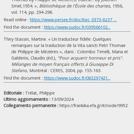
Smet,1954. »,
Bibliothèque de l'École des chartes
, 1956,
vol. 114, pp. 294-296.
Read online :
https://www.persee.fr/doc/bec_0373-6237_...
Find the document :
https://www.sudoc.fr/039566102...
Thiry-Stassin, Martine. « Un traducteur fidèle. Quelques
remarques sur la traduction de la Vita sancti Petri Thomae
de Philippe de Mézières », dans : Colombo Timelli, Maria et
Galderisi, Claudio (éd.),
"Pour acquerir honneur et pris".
Mélanges de moyen français offerts à Giuseppe Di
Stefano
, Montréal : CERES, 2004, pp. 155-163.
Find the document :
https://www.sudoc.fr/083297421...
Editoriale :
Trélat, Philippe
Ultimo aggiornamento :
13/09/2024
Collegamento permanente :
https://frankika.efa.gr/it/node/9952