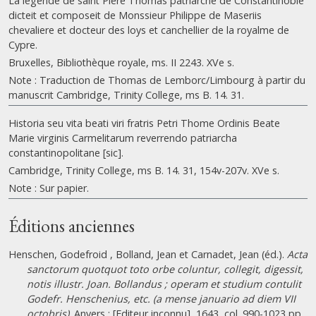
La legende de saint Piere Thomas patriarche de Constantinoble
dicteit et composeit de Monssieur Philippe de Maseriis
chevaliere et docteur des loys et canchellier de la royalme de
Cypre.
Bruxelles, Bibliothèque royale, ms. II 2243. XVe s.
Note : Traduction de Thomas de Lemborc/Limbourg à partir du
manuscrit Cambridge, Trinity College, ms B. 14. 31.
Historia seu vita beati viri fratris Petri Thome Ordinis Beate
Marie virginis Carmelitarum reverrendo patriarcha
constantinopolitane [sic].
Cambridge, Trinity College, ms B. 14. 31, 154v-207v. XVe s.
Note : Sur papier.
Éditions anciennes
Henschen, Godefroid , Bolland, Jean et Carnadet, Jean (éd.).
Acta
sanctorum quotquot toto orbe coluntur, collegit, digessit,
notis illustr. Joan. Bollandus ; operam et studium contulit
Godefr. Henschenius, etc. (a mense januario ad diem VII
octobris)
. Anvers : [Editeur inconnu], 1643, col. 990-1023 pp.