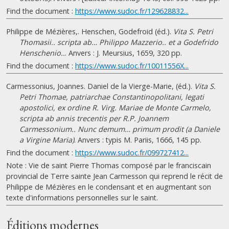
Find the document :
https://www.sudoc.fr/129628832...
Philippe de Mézières,. Henschen, Godefroid (éd.).
Vita S. Petri
Thomasii.. scripta ab… Philippo Mazzerio.. et a Godefrido
Henschenio..
. Anvers : J. Meursius, 1659, 320 pp.
Find the document :
https://www.sudoc.fr/10011556X...
Carmessonius, Joannes. Daniel de la Vierge-Marie, (éd.).
Vita S.
Petri Thomae, patriarchae Constantinopolitani, legati
apostolici, ex ordine R. Virg. Mariae de Monte Carmelo,
scripta ab annis trecentis per R.P. Joannem
Carmessonium.. Nunc demum… primum prodit (a Daniele
a Virgine Maria)
. Anvers : typis M. Pariis, 1666, 145 pp.
Find the document :
https://www.sudoc.fr/099727412...
Note : Vie de saint Pierre Thomas composé par le franciscain
provincial de Terre sainte Jean Carmesson qui reprend le récit de
Philippe de Mézières en le condensant et en augmentant son
texte d'informations personnelles sur le saint.
Éditions modernes