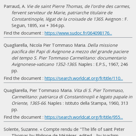
Parraud, A.
Vie de saint Pierre Thomas, de l'ordre des carmes,
fervent serviteur de Marie, patriarche titulaire de
Constantinople, légat de la croisade de 1365
. Avignon : F.
Seguin, 1895, xvi + 364 pp.
Find the document :
https://www.sudoc.fr/064098176...
Quagliarella, Nicola Pier Tommaso Maria.
Della missione
pacifica dei Papi di Avignone a mezzo del grande paciere
del tempo S. Pier Tommaso Carmelitano: documentario
Avignonese-vaticano 1352-1365
. Naples : E.P.S., 1967, 246
pp.
Find the document :
https://search.worldcat.org/fr/title/110...
Quagliarella, Pier Tommaso Maria.
Vita di S. Pier Tommaso,
Carmelitano: patriarca di Constantinopli e legato papale in
Oriente, 1365-66
. Naples : Istituto della Stampa, 1960, 313
pp.
Find the document :
https://search.worldcat.org/fr/title/955...
Solente, Suzanne. « Compte rendu de "The life of saint Peter
Thomas by Philippe de Mézières, edited… by Joachim