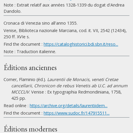
Note : Extrait relatif aux années 1328-1339 du dogat d'Andrea
Dandolo.
Cronaca di Venezia sino all'anno 1355.
Venise, Biblioteca nazionale Marciana, cod. it. VII, 2542 (12434),
250 ff. XVIe s.
Find the document :
https://cataloghistorici.bdi.sbn.it/reso...
Note : Traduction italienne.
Éditions anciennes
Corner, Flaminio (éd.).
Laurentii de Monacis, veneti Cretae
cancellarii, Chronicon de rebus Venetis ab U.C. ad annum
MCCCLIV
. Venise : Ex typographia Redmondiniana, 1758,
425 pp.
Read online :
https://archive.org/details/laurentiidem...
Find the document :
https://www.sudoc.fr/147915511...
Éditions modernes