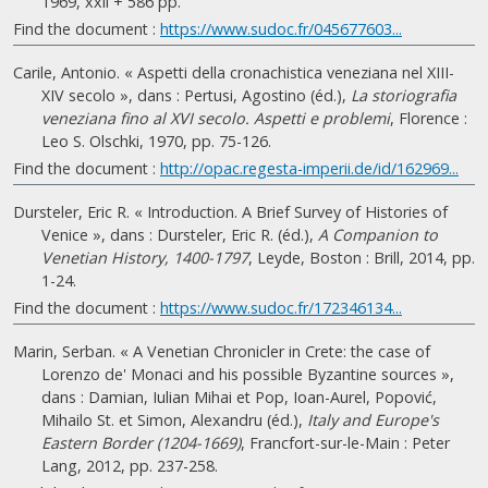
1969, xxii + 586 pp.
Find the document :
https://www.sudoc.fr/045677603...
Carile, Antonio. « Aspetti della cronachistica veneziana nel XIII-
XIV secolo », dans : Pertusi, Agostino (éd.),
La storiografia
veneziana fino al XVI secolo. Aspetti e problemi
, Florence :
Leo S. Olschki, 1970, pp. 75-126.
Find the document :
http://opac.regesta-imperii.de/id/162969...
Dursteler, Eric R. « Introduction. A Brief Survey of Histories of
Venice », dans : Dursteler, Eric R. (éd.),
A Companion to
Venetian History, 1400-1797
, Leyde, Boston : Brill, 2014, pp.
1-24.
Find the document :
https://www.sudoc.fr/172346134...
Marin, Serban. « A Venetian Chronicler in Crete: the case of
Lorenzo de' Monaci and his possible Byzantine sources »,
dans : Damian, Iulian Mihai et Pop, Ioan-Aurel, Popović,
Mihailo St. et Simon, Alexandru (éd.),
Italy and Europe's
Eastern Border (1204-1669)
, Francfort-sur-le-Main : Peter
Lang, 2012, pp. 237-258.