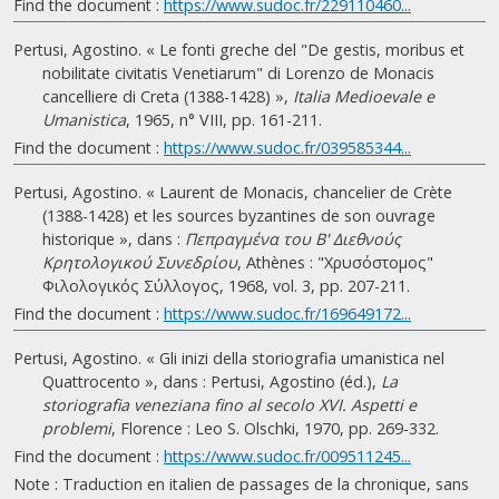
Find the document :
https://www.sudoc.fr/229110460...
Pertusi, Agostino. « Le fonti greche del "De gestis, moribus et
nobilitate civitatis Venetiarum" di Lorenzo de Monacis
cancelliere di Creta (1388-1428) »,
Italia Medioevale e
Umanistica
, 1965, n° VIII, pp. 161-211.
Find the document :
https://www.sudoc.fr/039585344...
Pertusi, Agostino. « Laurent de Monacis, chancelier de Crète
(1388-1428) et les sources byzantines de son ouvrage
historique », dans :
Πεπραγμένα του Β' Διεθνούς
Κρητολογικού Συνεδρίου
, Athènes : "Χρυσόστομος"
Φιλολογικός Σύλλογος, 1968, vol. 3, pp. 207-211.
Find the document :
https://www.sudoc.fr/169649172...
Pertusi, Agostino. « Gli inizi della storiografia umanistica nel
Quattrocento », dans : Pertusi, Agostino (éd.),
La
storiografia veneziana fino al secolo XVI. Aspetti e
problemi
, Florence : Leo S. Olschki, 1970, pp. 269-332.
Find the document :
https://www.sudoc.fr/009511245...
Note : Traduction en italien de passages de la chronique, sans