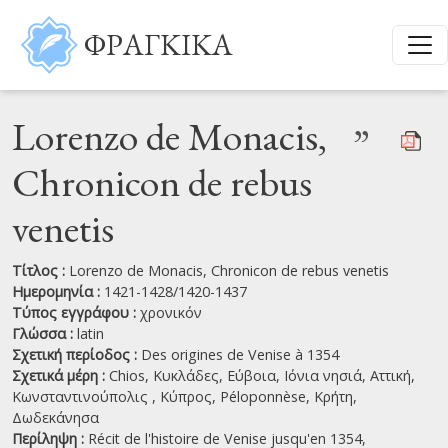
Παράκαμψη προς το κυρίως περιεχόμενο
ΦΡΑΓΚΙΚΑ
Lorenzo de Monacis,
”
Chronicon de rebus
venetis
Τίτλος :
Lorenzo de Monacis, Chronicon de rebus venetis
Ημερομηνία :
1421-1428/1420-1437
Τύπος εγγράφου :
χρονικόν
Γλώσσα :
latin
Σχετική περίοδος :
Des origines de Venise à 1354
Σχετικά μέρη :
Chios,
Κυκλάδες,
Εύβοια,
Ιόνια νησιά,
Αττική,
Κωνσταντινούπολις ,
Κύπρος,
Péloponnèse,
Κρήτη,
Δωδεκάνησα
Περίληψη :
Récit de l'histoire de Venise jusqu'en 1354,