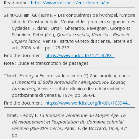
Read online :
https://www.treccani.it/enciclopedia/lor...
Saint-Guillain, Guillaume. « Les conquérants de l’Archipel, l’Empire
latin de Constantinople, Venise et les premiers seigneurs des
Cyclades », dans : Ortalli, Gherardo, Ravegnani, Giorgio et
Schreiner, Peter (éd.),
Quarta crociata, Venezia – Bisanzio –
Impero latino
, Venise : Istituto veneto di scienze, lettere ed
arti, 2006, vol. I, pp. 125-237.
Find the document :
https://www.sudoc.fr/11215378X...
Note : Étude et transcription de passages.
Thiriet, Freddy. « Encore sur le pseudo (?) Zancaruolo », dans :
In memoria di Sofia Antoniadis / Μνημόσυνον Σοφίας
Αντωνιάδη
, Venise : Istituto ellenico di studi bizantini e
postbizantini di Venezia, 1974, pp. 58-64.
Find the document :
https://www.worldcat.org/fr/title/103944...
Thiriet, Freddy E.
La Romanie vénitienne au Moyen Âge. Le
développement et l'exploitation du domaine colonial
vénitien (XIIe-XVe siècle)
. Paris : E. de Boccard, 1959, 471
pp.