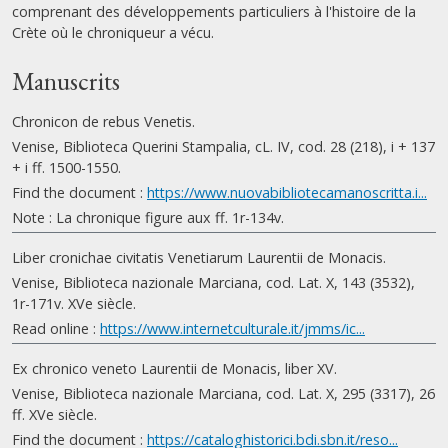
comprenant des développements particuliers à l'histoire de la
Crète où le chroniqueur a vécu.
Manuscrits
Chronicon de rebus Venetis.
Venise, Biblioteca Querini Stampalia, cL. IV, cod. 28 (218), i + 137
+ i ff. 1500-1550.
Find the document :
https://www.nuovabibliotecamanoscritta.i...
Note : La chronique figure aux ff. 1r-134v.
Liber cronichae civitatis Venetiarum Laurentii de Monacis.
Venise, Biblioteca nazionale Marciana, cod. Lat. X, 143 (3532),
1r-171v. XVe siècle.
Read online :
https://www.internetculturale.it/jmms/ic...
Ex chronico veneto Laurentii de Monacis, liber XV.
Venise, Biblioteca nazionale Marciana, cod. Lat. X, 295 (3317), 26
ff. XVe siècle.
Find the document :
https://cataloghistorici.bdi.sbn.it/reso...