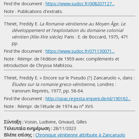
Find the document :
https://www.sudoc.fr/008207127...
Note : Publications d'extraits.
Thiriet, Freddy E.
La Romanie vénitienne au Moyen Âge. Le
développement et l'exploitation du domaine colonial
vénitien (XIIe-XVe siècle)
. Paris : E. de Boccard, 1975, 471
pp.
Find the document :
https://www.sudoc.fr/071130071...
Note : Réimpr. de l'édition de 1959 avec compléments et
introduction de Chryssa Maltézou.
Thiriet, Freddy E. « Encore sur le Pseudo (?) Zancaruolo », dans :
Études sur la romanie greco-vénitienne
, Londres :
Variorum Reprints, 1977, pp. 58-64.
Find the document :
http://opac.regesta-imperii.de/id/190162...
Note : Réimpr. de l'étude de 1974 au n° XVII.
Σύνταξη :
Voisin, Ludivine,
Grivaud, Gilles
Τελευταία ενημέρωση :
28/11/2023
Βλέπε επίσης :
Chronique vénitienne attribuée à Zancaruolo