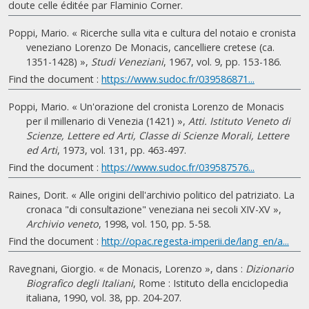
doute celle éditée par Flaminio Corner.
Poppi, Mario. « Ricerche sulla vita e cultura del notaio e cronista
veneziano Lorenzo De Monacis, cancelliere cretese (ca.
1351-1428) »,
Studi Veneziani
, 1967, vol. 9, pp. 153-186.
Find the document :
https://www.sudoc.fr/039586871...
Poppi, Mario. « Un'orazione del cronista Lorenzo de Monacis
per il millenario di Venezia (1421) »,
Atti. Istituto Veneto di
Scienze, Lettere ed Arti, Classe di Scienze Morali, Lettere
ed Arti
, 1973, vol. 131, pp. 463-497.
Find the document :
https://www.sudoc.fr/039587576...
Raines, Dorit. « Alle origini dell'archivio politico del patriziato. La
cronaca "di consultazione" veneziana nei secoli XIV-XV »,
Archivio veneto
, 1998, vol. 150, pp. 5-58.
Find the document :
http://opac.regesta-imperii.de/lang_en/a...
Ravegnani, Giorgio. « de Monacis, Lorenzo », dans :
Dizionario
Biografico degli Italiani
, Rome : Istituto della enciclopedia
italiana, 1990, vol. 38, pp. 204-207.