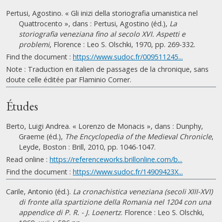
Pertusi, Agostino. « Gli inizi della storiografia umanistica nel
Quattrocento », dans : Pertusi, Agostino (éd.),
La
storiografia veneziana fino al secolo XVI. Aspetti e
problemi
, Florence : Leo S. Olschki, 1970, pp. 269-332.
Find the document :
https://www.sudoc.fr/009511245...
Note : Traduction en italien de passages de la chronique, sans
doute celle éditée par Flaminio Corner.
Études
Berto, Luigi Andrea. « Lorenzo de Monacis », dans : Dunphy,
Graeme (éd.),
The Encyclopedia of the Medieval Chronicle
,
Leyde, Boston : Brill, 2010, pp. 1046-1047.
Read online :
https://referenceworks.brillonline.com/b...
Find the document :
https://www.sudoc.fr/14909423X...
Carile, Antonio (éd.).
La cronachistica veneziana (secoli XIII-XVI)
di fronte alla spartizione della Romania nel 1204 con una
appendice di P. R. - J. Loenertz
. Florence : Leo S. Olschki,