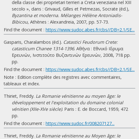
della classe dei proprietari terrieri a Creta veneziana nel XIII
secolo », dans : Grivaud, Gilles et Petmezas, Socrate (éd.),
Byzantina et moderna. Mélanges Hélène Antoniadis-
Bibicou
, Athènes : Alexandreia, 2007, pp. 57-73.
Find the document :
https://www.sudoc.abes.fr/cbs//DB=2.1/SE...
Gasparis, Charalambos (éd.).
Catastici Feudorum Crete:
catasticum Chanee 1314-1396
. Αθήνα : Εθνικό Ιδρυμα
Ερευνών, Ινστιτούτο Βυζαντινών Ερευνών, 2008, 718 pp.
pp.
Find the document :
https://www.sudoc.abes.fr/cbs//DB=2.1/SE...
Note : Edition complète des registres avec commentaires,
tableaux et index.
Thiriet, Freddy.
La Romanie vénitienne au moyen âge: le
développement et l'exploitation du domaine colonial
vénitien (XIIe-XVe siècle)
. Paris : E. de Boccard, 1959, 472
pp.
Find the document :
https://www.sudoc.fr/008207127...
Thiriet, Freddy.
La Romanie vénitienne au Moyen âge: le