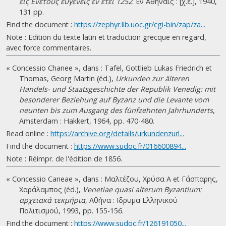
εις Ενετούς ευγενείς εν έτει 1252
. Εν Αθήναις : [χ.ε.], 1940,
131 pp.
Find the document :
https://zephyr.lib.uoc.gr/cgi-bin/zap/za...
Note : Edition du texte latin et traduction grecque en regard,
avec force commentaires.
« Concessio Chanee », dans : Tafel, Gottlieb Lukas Friedrich et
Thomas, Georg Martin (éd.),
Urkunden zur älteren
Handels- und Staatsgeschichte der Republik Venedig: mit
besonderer Beziehung auf Byzanz und die Levante vom
neunten bis zum Ausgang des fünfzehnten Jahrhunderts
,
Amsterdam : Hakkert, 1964, pp. 470-480.
Read online :
https://archive.org/details/urkundenzurl...
Find the document :
https://www.sudoc.fr/016600894...
Note : Réimpr. de l'édition de 1856.
« Concessio Caneae », dans : Μαλτέζου, Χρύσα Α et Γάσπαρης,
Χαράλαμπος (éd.),
Venetiae quasi alterum Byzantium:
αρχειακά τεκμήρια
, Αθήνα : Ιδρυμα Ελληνικού
Πολιτισμού, 1993, pp. 155-156.
Find the document :
https://www.sudoc.fr/126191050...