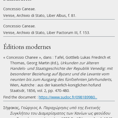
Concessio Caneae.
Venise, Archivio di Stato, Liber Albus, f. 81.
Concessio Caneae.
Venise, Archivio di Stato, Liber Pactorum III, f. 153.
Éditions modernes
« Concessio Chanee », dans : Tafel, Gottlieb Lukas Friedrich et
Thomas, Georg Martin (éd.),
Urkunden zur älteren
Handels- und Staatsgeschichte der Republik Venedig: mit
besonderer Beziehung auf Byzanz und die Levante vom
neunten bis zum Ausgang des fünfzehnten Jahrhunderts
,
Wien, Autriche : aus der kaiserlich-koniglichen hofund
Staatsdr, 1856, vol. 2, pp. 470-480.
Find the document :
https://www.sudoc.fr/098189980...
Σήφακας, Γεώργιος Α.
Παραχώρησις υπό της Ενετικής
Συγκλήτου του Διαμερίσματος των Χανίων ως φεούδου