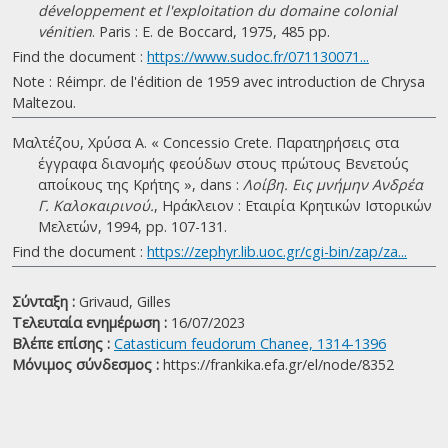
développement et l'exploitation du domaine colonial
vénitien
. Paris : E. de Boccard, 1975, 485 pp.
Find the document :
https://www.sudoc.fr/071130071...
Note : Réimpr. de l'édition de 1959 avec introduction de Chrysa
Maltezou.
Μαλτέζου, Χρύσα Α. « Concessio Crete. Παρατηρήσεις στα
έγγραφα διανομής φεούδων στους πρώτους Βενετούς
αποίκους της Κρήτης », dans :
Λοίβη. Εις μνήμην Ανδρέα
Γ. Καλοκαιρινού.
, Ηράκλειον : Εταιρία Κρητικών Ιστορικών
Μελετών, 1994, pp. 107-131.
Find the document :
https://zephyr.lib.uoc.gr/cgi-bin/zap/za...
Σύνταξη :
Grivaud, Gilles
Τελευταία ενημέρωση :
16/07/2023
Βλέπε επίσης :
Catasticum feudorum Chanee, 1314-1396
Μόνιμος σύνδεσμος :
https://frankika.efa.gr/el/node/8352