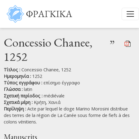
Παράκαμψη προς το κυρίως περιεχόμενο
ΦΡΑΓΚΙΚΑ
Concessio Chanee,
”
1252
Τίτλος :
Concessio Chanee, 1252
Ημερομηνία :
1252
Τύπος εγγράφου :
επίσημο έγγραφο
Γλώσσα :
latin
Σχετική περίοδος :
médiévale
Σχετικά μέρη :
Κρήτη,
Χανιά
Περίληψη :
Acte par lequel le doge Marino Morosini distribue
des terres de la région de La Canée sous forme de fiefs à des
colons vénitiens.
Manuscrits