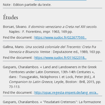
Note : Εdition partielle du texte.
Études
Borsari, Silvano.
Il dominio veneziano a Creta nel XIII secolo
.
Naples : F. Fiorentino, impr. 1963, 169 pp.
Find the document :
https://www.sudoc.fr/022677593...
Gallina, Mario.
Una società coloniale del Trecento: Creta fra
Venezia e Bisanzio
. Venise : Deputazione ed., 1989, 163 pp.
Find the document :
https://www.sudoc.fr/011622318...
Gasparis, Charalambos. « Land and Landowners in the Greek
Territories under Latin Dominion, 13th-14th Centuries »,
dans : Tsougarakis, Nickiphoros I. et Lock, Peter (éd.),
A
Companion to Latin Greece
, Leyde, Boston : Brill, 2015, pp.
73-113.
Find the document :
http://opac.regesta-imperii.de/lang_en/a...
Gasparis, Charalambos. « "Feudatarii Cretenses": La formazione