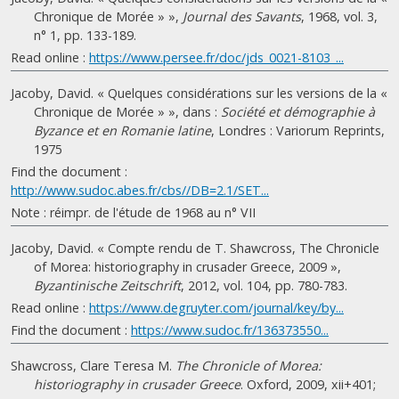
Chronique de Morée » »,
Journal des Savants
, 1968, vol. 3,
n° 1, pp. 133-189.
Read online :
https://www.persee.fr/doc/jds_0021-8103_...
Jacoby, David. « Quelques considérations sur les versions de la «
Chronique de Morée » », dans :
Société et démographie à
Byzance et en Romanie latine
, Londres : Variorum Reprints,
1975
Find the document :
http://www.sudoc.abes.fr/cbs//DB=2.1/SET...
Note : réimpr. de l'étude de 1968 au n° VII
Jacoby, David. « Compte rendu de T. Shawcross, The Chronicle
of Morea: historiography in crusader Greece, 2009 »,
Byzantinische Zeitschrift
, 2012, vol. 104, pp. 780-783.
Read online :
https://www.degruyter.com/journal/key/by...
Find the document :
https://www.sudoc.fr/136373550...
Shawcross, Clare Teresa M.
The Chronicle of Morea:
historiography in crusader Greece
. Oxford, 2009, xii+401;