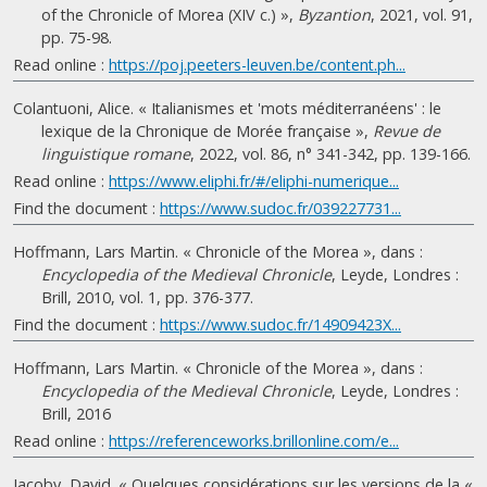
of the Chronicle of Morea (XIV c.) »,
Byzantion
, 2021, vol. 91,
pp. 75-98.
Read online :
https://poj.peeters-leuven.be/content.ph...
Colantuoni, Alice. « Italianismes et 'mots méditerranéens' : le
lexique de la Chronique de Morée française »,
Revue de
linguistique romane
, 2022, vol. 86, n° 341-342, pp. 139-166.
Read online :
https://www.eliphi.fr/#/eliphi-numerique...
Find the document :
https://www.sudoc.fr/039227731...
Hoffmann, Lars Martin. « Chronicle of the Morea », dans :
Encyclopedia of the Medieval Chronicle
, Leyde, Londres :
Brill, 2010, vol. 1, pp. 376-377.
Find the document :
https://www.sudoc.fr/14909423X...
Hoffmann, Lars Martin. « Chronicle of the Morea », dans :
Encyclopedia of the Medieval Chronicle
, Leyde, Londres :
Brill, 2016
Read online :
https://referenceworks.brillonline.com/e...
Jacoby, David. « Quelques considérations sur les versions de la «