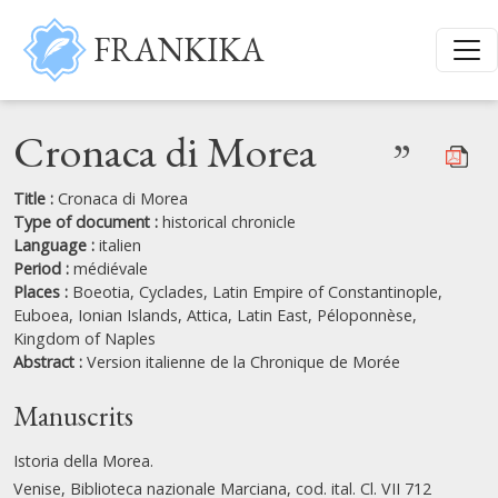
Skip to main content
FRANKIKA
Cronaca di Morea
”
Title :
Cronaca di Morea
Type of document :
historical chronicle
Language :
italien
Period :
médiévale
Places :
Boeotia,
Cyclades,
Latin Empire of Constantinople,
Euboea,
Ionian Islands,
Attica,
Latin East,
Péloponnèse,
Kingdom of Naples
Abstract :
Version italienne de la Chronique de Morée
Manuscrits
Istoria della Morea.
Venise, Biblioteca nazionale Marciana, cod. ital. Cl. VII 712