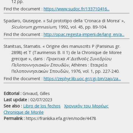
12 pp.
Find the document :
https://www.sudoc.fr/133710416...
Spadaro, Giuseppe. « Sul prototipo della 'Cronaca di Morea' »,
Siculorum gymnasium
, 1992, vol. 45, pp. 89-104.
Find the document :
http://opac.regesta-imperii.de/lang_en/a...
Stanitsas, Stamatis. « Origine des manuscrits P (Parisinus gr.
2898) et T (Taurinensis B. II 1) de la Chronique de Moree
grecque », dans :
Πρακτικὰ Α’ Διεθνοῦς Συνεδρίου
Πελοποννησιακῶν Σπουδῶν
, Athènes : Εταιρεία
Πελοποννησιακών Σπουδών, 1976, vol. 1, pp. 227-240.
Find the document :
https://zephyr.lib.uoc.gr/cgi-bin/zap/za...
Editorial :
Grivaud, Gilles
Last update :
02/07/2023
See also :
Libro de los fechos
Χρονικόν του Μoρέως
Chronique de Morée
Permalink :
https://frankika.efa.gr/en/node/4478