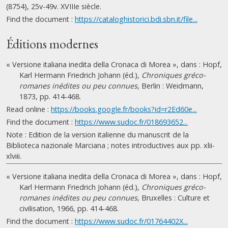
(8754), 25v-49v. XVIIIe siècle.
Find the document :
https://cataloghistorici.bdi.sbn.it/file...
Éditions modernes
« Versione italiana inedita della Cronaca di Morea », dans : Hopf,
Karl Hermann Friedrich Johann (éd.),
Chroniques gréco-
romanes inédites ou peu connues
, Berlin : Weidmann,
1873, pp. 414-468.
Read online :
https://books.google.fr/books?id=r2Ed60e...
Find the document :
https://www.sudoc.fr/018693652...
Note : Edition de la version italienne du manuscrit de la
Biblioteca nazionale Marciana ; notes introductives aux pp. xlii-
xlviii.
« Versione italiana inedita della Cronaca di Morea », dans : Hopf,
Karl Hermann Friedrich Johann (éd.),
Chroniques gréco-
romanes inédites ou peu connues
, Bruxelles : Culture et
civilisation, 1966, pp. 414-468.
Find the document :
https://www.sudoc.fr/01764402X...