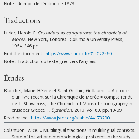
Note : Réimpr. de l'édition de 1873.
Traductions
Lurier, Harold E.
Crusaders as conquerors: the chronicle of
Morea
. New York, Londres : Columbia University Press,
1964, 346 pp.
Find the document :
https://www.sudoc.fr/015022560...
Note : Traduction du texte grec vers l'anglais.
Études
Blanchet, Marie-Hélène et Saint-Guillain, Guillaume. « A propos
d'un livre récent sur la Chronique de Morée = compte rendu
de T. Shawcross, The Chronicle of Morea: historiography in
crusader Greece »,
Byzantion
, 2013, vol. 83, pp. 13-39.
Read online :
https://www.jstor.org/stable/44173200...
Colantuoni, Alice. « Multilingual traditions in multilingual contexts.
State of the art and methodological problems in the study