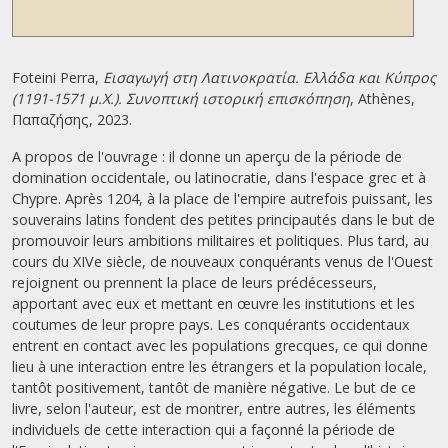
Foteini Perra,
Εισαγωγή στη Λατινοκρατία. Ελλάδα και Κύπρος
(1191-1571 μ.Χ.). Συνοπτική ιστορική επισκόπηση
, Athènes,
Παπαζήσης, 2023.
A propos de l'ouvrage : il donne un aperçu de la période de
domination occidentale, ou latinocratie, dans l'espace grec et à
Chypre. Après 1204, à la place de l'empire autrefois puissant, les
souverains latins fondent des petites principautés dans le but de
promouvoir leurs ambitions militaires et politiques. Plus tard, au
cours du XIVe siècle, de nouveaux conquérants venus de l'Ouest
rejoignent ou prennent la place de leurs prédécesseurs,
apportant avec eux et mettant en œuvre les institutions et les
coutumes de leur propre pays. Les conquérants occidentaux
entrent en contact avec les populations grecques, ce qui donne
lieu à une interaction entre les étrangers et la population locale,
tantôt positivement, tantôt de manière négative. Le but de ce
livre, selon l'auteur, est de montrer, entre autres, les éléments
individuels de cette interaction qui a façonné la période de