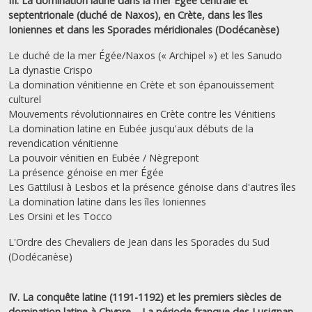
III. La domination latine dans la mer Égée centrale et
septentrionale (duché de Naxos), en Crète, dans les îles
Ioniennes et dans les Sporades méridionales (Dodécanèse)
Le duché de la mer Égée/Naxos (« Archipel ») et les Sanudo
La dynastie Crispo
La domination vénitienne en Crète et son épanouissement
culturel
Mouvements révolutionnaires en Crète contre les Vénitiens
La domination latine en Eubée jusqu'aux débuts de la
revendication vénitienne
La pouvoir vénitien en Eubée / Nègrepont
La présence génoise en mer Égée
Les Gattilusi à Lesbos et la présence génoise dans d'autres îles
La domination latine dans les îles Ioniennes
Les Orsini et les Tocco
L'Ordre des Chevaliers de Jean dans les Sporades du Sud
(Dodécanèse)
IV. La conquête latine (1191-1192) et les premiers siècles de
domination latine à Chypre – La période franque des Lusignan