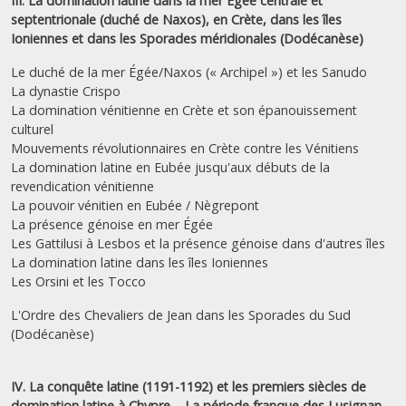
III. La domination latine dans la mer Égée centrale et
septentrionale (duché de Naxos), en Crète, dans les îles
Ioniennes et dans les Sporades méridionales (Dodécanèse)
Le duché de la mer Égée/Naxos (« Archipel ») et les Sanudo
La dynastie Crispo
La domination vénitienne en Crète et son épanouissement
culturel
Mouvements révolutionnaires en Crète contre les Vénitiens
La domination latine en Eubée jusqu'aux débuts de la
revendication vénitienne
La pouvoir vénitien en Eubée / Nègrepont
La présence génoise en mer Égée
Les Gattilusi à Lesbos et la présence génoise dans d'autres îles
La domination latine dans les îles Ioniennes
Les Orsini et les Tocco
L'Ordre des Chevaliers de Jean dans les Sporades du Sud
(Dodécanèse)
IV. La conquête latine (1191-1192) et les premiers siècles de
domination latine à Chypre – La période franque des Lusignan