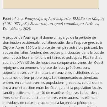
Foteini Perra,
Εισαγωγή στη Λατινοκρατία. Ελλάδα και Κύπρος
(1191-1571 μ.Χ.). Συνοπτική ιστορική επισκόπηση
, Athènes,
Παπαζήσης, 2023.
A propos de l'ouvrage : il donne un aperçu de la période de
domination occidentale, ou latinocratie, dans l'espace grec et à
Chypre. Après 1204, à la place de l'empire autrefois puissant, les
souverains latins fondent des petites principautés dans le but de
promouvoir leurs ambitions militaires et politiques. Plus tard, au
cours du XIVe siècle, de nouveaux conquérants venus de l'Ouest
rejoignent ou prennent la place de leurs prédécesseurs,
apportant avec eux et mettant en œuvre les institutions et les
coutumes de leur propre pays. Les conquérants occidentaux
entrent en contact avec les populations grecques, ce qui donne
lieu à une interaction entre les étrangers et la population locale,
tantôt positivement, tantôt de manière négative. Le but de ce
livre, selon l'auteur, est de montrer, entre autres, les éléments
individuels de cette interaction qui a façonné la période de