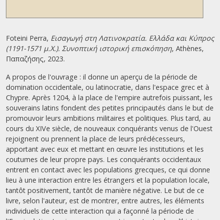
Foteini Perra,
Εισαγωγή στη Λατινοκρατία. Ελλάδα και Κύπρος
(1191-1571 μ.Χ.). Συνοπτική ιστορική επισκόπηση
, Athènes,
Παπαζήσης, 2023.
A propos de l'ouvrage : il donne un aperçu de la période de
domination occidentale, ou latinocratie, dans l'espace grec et à
Chypre. Après 1204, à la place de l'empire autrefois puissant, les
souverains latins fondent des petites principautés dans le but de
promouvoir leurs ambitions militaires et politiques. Plus tard, au
cours du XIVe siècle, de nouveaux conquérants venus de l'Ouest
rejoignent ou prennent la place de leurs prédécesseurs,
apportant avec eux et mettant en œuvre les institutions et les
coutumes de leur propre pays. Les conquérants occidentaux
entrent en contact avec les populations grecques, ce qui donne
lieu à une interaction entre les étrangers et la population locale,
tantôt positivement, tantôt de manière négative. Le but de ce
livre, selon l'auteur, est de montrer, entre autres, les éléments
individuels de cette interaction qui a façonné la période de