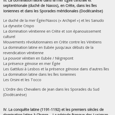
III. La domination latine dans la mer Égée centrale et
septentrionale (duché de Naxos), en Crète, dans les îles
Ioniennes et dans les Sporades méridionales (Dodécanèse)
Le duché de la mer Égée/Naxos (« Archipel ») et les Sanudo
La dynastie Crispo
La domination vénitienne en Crète et son épanouissement
culturel
Mouvements révolutionnaires en Crète contre les Vénitiens
La domination latine en Eubée jusqu'aux débuts de la
revendication vénitienne
La pouvoir vénitien en Eubée / Nègrepont
La présence génoise en mer Égée
Les Gattilusi à Lesbos et la présence génoise dans d'autres îles
La domination latine dans les îles Ioniennes
Les Orsini et les Tocco
L'Ordre des Chevaliers de Jean dans les Sporades du Sud
(Dodécanèse)
IV. La conquête latine (1191-1192) et les premiers siècles de
domination latine à Chypre – La période franque des Lusignan