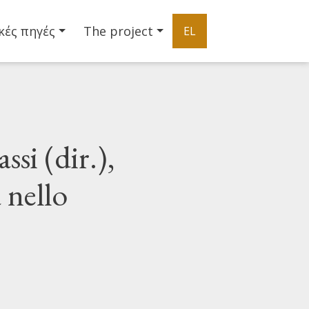
κές πηγές
The project
EL
ssi (dir.),
a nello