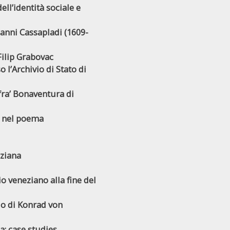
dell’identità sociale e
Gianni Cassapladi (1609-
 Filip Grabovac
l’Archivio di Stato di
 fra’ Bonaventura di
a nel poema
eziana
o veneziano alla fine del
io di Konrad von
: case studies