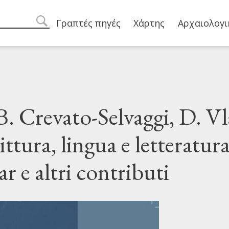
Main navigation
Γραπτές πηγές
Χάρτης
Αρχαιολογι
search
B. Crevato-Selvaggi, D. Vla
ittura, lingua e letteratur
r e altri contributi