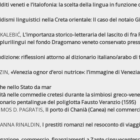
dditi veneti e l’italofonia: la scelta della lingua in funzione 
idismi linguistici nella Creta orientale: ll caso del notaio 
 KALEBIĆ,
L’importanza storico-letteraria del lascito di fra
 plurilingui nel fondo Dragomano veneto conservato presso 
dizione: riflessioni attorno al dizionario italiano/arabo di
ZIN,
«Venezia ognor d’eroi nutrice»: l’immagine di Venezi
iche nello Stato da mar
lità nelle commedie cretesi durante la simbiosi greco-ven
zionario pentalingue del poliglotta Fausto Veranzio (1595)
IMOS D. PAGRATIS,
Il porto di Chanià (Canea) nel commerci
 ANNA RINALDIN,
I prestiti romanzi nel resoconto di viagg
gazione, commercio, finanziamenti a Zante cinquecentesca