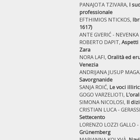
PANAJOTA TZIVARA,
I su
professionale
EFTHIMIOS NTICKOS,
Ibr
1617)
ANTE GVERIĆ - NEVENKA
ROBERTO DAPIT,
Aspetti
Zara
NORA LAFI,
Oralità ed eru
Venezia
ANDRIJANA JUSUP MAGA
Savorgnanide
SANJA ROIĆ,
Le voci illir
GOGO VARZELIOTI,
L’ora
SIMONA NICOLOSI,
Il di
CRISTIAN LUCA - GERASS
Settecento
LORENZO LOZZI GALLO -
Grünemberg
MARIANNA KOLYVÀ,
Navi