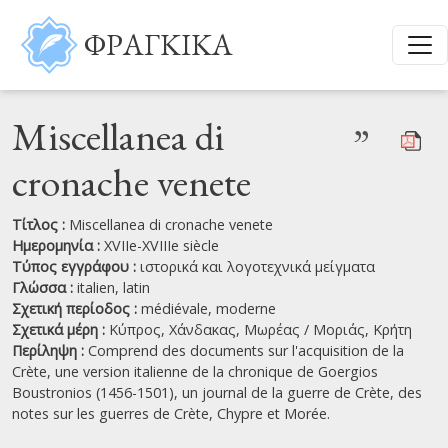
Παράκαμψη προς το κυρίως περιεχόμενο
ΦΡΑΓΚΙΚΑ
Miscellanea di
”
cronache venete
Τίτλος :
Miscellanea di cronache venete
Ημερομηνία :
XVIIe-XVIIIe siècle
Τύπος εγγράφου :
ιστορικά και λογοτεχνικά μείγματα
Γλώσσα :
italien,
latin
Σχετική περίοδος :
médiévale, moderne
Σχετικά μέρη :
Κύπρος,
Χάνδακας,
Μωρέας / Μοριάς,
Κρήτη
Περίληψη :
Comprend des documents sur l'acquisition de la
Crète, une version italienne de la chronique de Goergios
Boustronios (1456-1501), un journal de la guerre de Crète, des
notes sur les guerres de Crète, Chypre et Morée.