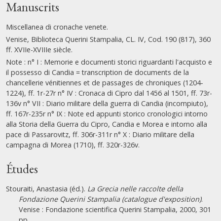
Manuscrits
Miscellanea di cronache venete.
Venise, Biblioteca Querini Stampalia, CL. IV, Cod. 190 (817), 360
ff. XVIIe-XVIIIe siècle.
Note : n° I : Memorie e documenti storici riguardanti l'acquisto e
il possesso di Candia = transcription de documents de la
chancellerie vénitiennes et de passages de chroniques (1204-
1224), ff. 1r-27r n° IV : Cronaca di Cipro dal 1456 al 1501, ff. 73r-
136v n° VII : Diario militare della guerra di Candia (incompiuto),
ff. 167r-235r n° IX : Note ed appunti storico cronologici intorno
alla Storia della Guerra du Cipro, Candia e Morea e intorno alla
pace di Passarovitz, ff. 306r-311r n° X : Diario militare della
campagna di Morea (1710), ff. 320r-326v.
Études
Stouraiti, Anastasia (éd.).
La Grecia nelle raccolte della
Fondazione Querini Stampalia (catalogue d'exposition)
.
Venise : Fondazione scientifica Querini Stampalia, 2000, 301
pp.