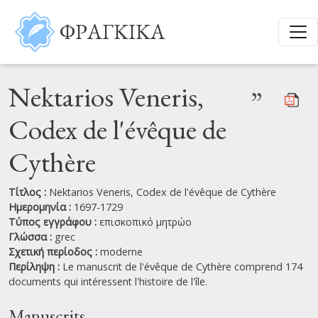
Παράκαμψη προς το κυρίως περιεχόμενο
ΦΡΑΓΚΙΚΑ
Nektarios Veneris,
”
Codex de l'évêque de
Cythère
Τίτλος :
Nektarios Veneris, Codex de l'évêque de Cythère
Ημερομηνία :
1697-1729
Τύπος εγγράφου :
επισκοπικό μητρώο
Γλώσσα :
grec
Σχετική περίοδος :
moderne
Περίληψη :
Le manuscrit de l'évêque de Cythère comprend 174
documents qui intéressent l'histoire de l'île.
Manuscrits