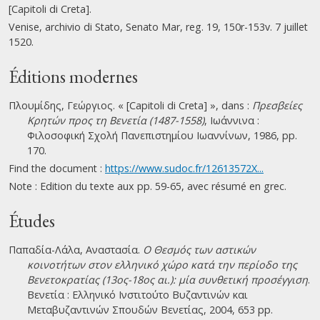
[Capitoli di Creta].
Venise, archivio di Stato, Senato Mar, reg. 19, 150r-153v. 7 juillet
1520.
Éditions modernes
Πλουμίδης, Γεώργιος. « [Capitoli di Creta] », dans :
Πρεσβείες
Κρητών προς τη Βενετία (1487-1558)
, Ιωάννινα :
Φιλοσοφική Σχολή Πανεπιστημίου Ιωαννίνων, 1986, pp.
170.
Find the document :
https://www.sudoc.fr/12613572X...
Note : Edition du texte aux pp. 59-65, avec résumé en grec.
Études
Παπαδία-Λάλα, Αναστασία.
Ο Θεσμός των αστικών
κοινοτήτων στον ελληνικό χώρο κατά την περίοδο της
Βενετοκρατίας (13ος-18ος αι.): μία συνθετική προσέγγιση
.
Βενετία : Ελληνικό Ινστιτούτο Βυζαντινών και
Μεταβυζαντινών Σπουδών Βενετίας, 2004, 653 pp.