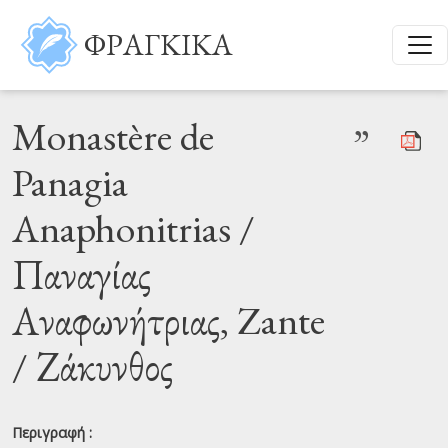
Παράκαμψη προς το κυρίως περιεχόμενο
ΦΡΑΓΚΙΚΑ
Monastère de
”
Panagia
Anaphonitrias /
Παναγίας
Αναφωνήτριας, Zante
/ Ζάκυνθος
Περιγραφή :