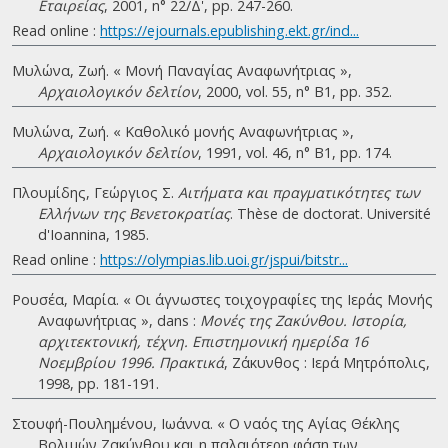
Εταιρείας
, 2001, n° 22/Δ', pp. 247-260.
Read online :
https://ejournals.epublishing.ekt.gr/ind...
Μυλώνα, Ζωή. « Μονή Παναγίας Αναφωνήτριας »,
Αρχαιολογικόν δελτίον
, 2000, vol. 55, n° B1, pp. 352.
Μυλώνα, Ζωή. « Καθολικό μονής Αναφωνήτριας »,
Αρχαιολογικόν δελτίον
, 1991, vol. 46, n° B1, pp. 174.
Πλουμίδης, Γεώργιος Σ.
Αιτήματα και πραγματικότητες των
Ελλήνων της Βενετοκρατίας
. Thèse de doctorat. Université
d'Ioannina, 1985.
Read online :
https://olympias.lib.uoi.gr/jspui/bitstr...
Ρουσέα, Μαρία. « Οι άγνωστες τοιχογραφίες της Ιεράς Μονής
Αναφωνήτριας », dans :
Μονές της Ζακύνθου. Ιστορία,
αρχιτεκτονική, τέχνη. Επιστημονική ημερίδα 16
Νοεμβρίου 1996. Πρακτικά
, Ζάκυνθος : Ιερά Μητρόπολις,
1998, pp. 181-191.
Στουφή-Πουλημένου, Ιωάννα. « Ο ναός της Αγίας Θέκλης
Βολιμών Ζακύνθου και η παλαιότερη φάση των