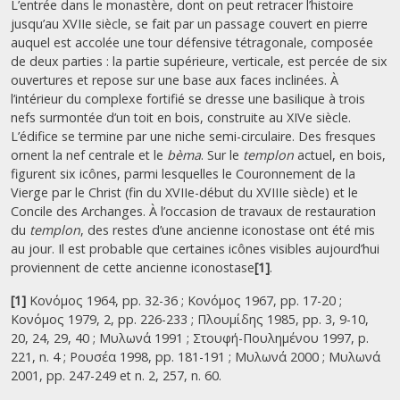
L’entrée dans le monastère, dont on peut retracer l’histoire
jusqu’au XVIIe siècle, se fait par un passage couvert en pierre
auquel est accolée une tour défensive tétragonale, composée
de deux parties : la partie supérieure, verticale, est percée de six
ouvertures et repose sur une base aux faces inclinées. À
l’intérieur du complexe fortifié se dresse une basilique à trois
nefs surmontée d’un toit en bois, construite au XIVe siècle.
L’édifice se termine par une niche semi-circulaire. Des fresques
ornent la nef centrale et le
bèma
. Sur le
templon
actuel, en bois,
figurent six icônes, parmi lesquelles le Couronnement de la
Vierge par le Christ (fin du XVIIe-début du XVIIIe siècle) et le
Concile des Archanges. À l’occasion de travaux de restauration
du
templon
, des restes d’une ancienne iconostase ont été mis
au jour. Il est probable que certaines icônes visibles aujourd’hui
proviennent de cette ancienne iconostase
[1]
.
[1]
Κονόμος 1964, pp. 32-36 ; Κονόμος 1967, pp. 17-20 ;
Κονόμος 1979, 2, pp. 226-233 ; Πλουμίδης 1985, pp. 3, 9-10,
20, 24, 29, 40 ; Μυλωνά 1991 ; Στουφή-Πουλημένου 1997, p.
221, n. 4 ; Ρουσέα 1998, pp. 181-191 ; Μυλωνά 2000 ; Μυλωνά
2001, pp. 247-249 et n. 2, 257, n. 60.