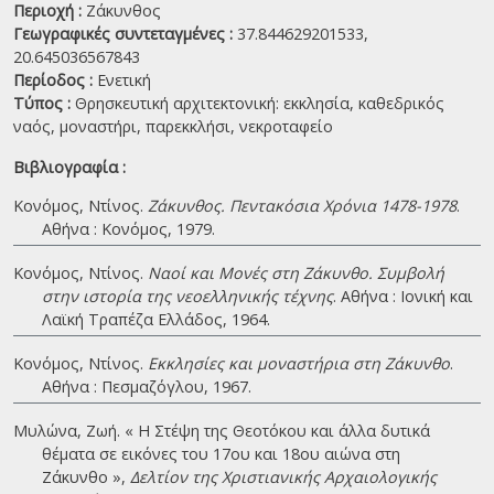
Περιοχή :
Ζάκυνθος
Γεωγραφικές συντεταγμένες :
37.844629201533,
20.645036567843
Περίοδος :
Ενετική
Τύπος :
Θρησκευτική αρχιτεκτονική: εκκλησία, καθεδρικός
ναός, μοναστήρι, παρεκκλήσι, νεκροταφείο
Βιβλιογραφία :
Κονόμος, Ντίνος.
Ζάκυνθος. Πεντακόσια Χρόνια 1478-1978
.
Αθήνα : Κονόμος, 1979.
Κονόμος, Ντίνος.
Ναοί και Μονές στη Ζάκυνθο. Συμβολή
στην ιστορία της νεοελληνικής τέχνης
. Αθήνα : Ιονική και
Λαϊκή Τραπέζα Ελλάδος, 1964.
Κονόμος, Ντίνος.
Εκκλησίες και μοναστήρια στη Ζάκυνθο
.
Αθήνα : Πεσμαζόγλου, 1967.
Μυλώνα, Ζωή. « Η Στέψη της Θεοτόκου και άλλα δυτικά
θέματα σε εικόνες του 17ου και 18ου αιώνα στη
Ζάκυνθο »,
Δελτίον της Χριστιανικής Αρχαιολογικής