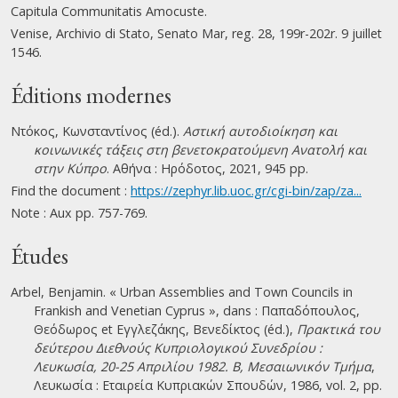
Capitula Communitatis Amocuste.
Venise, Archivio di Stato, Senato Mar, reg. 28, 199r-202r. 9 juillet
1546.
Éditions modernes
Ντόκος, Κωνσταντίνος (éd.).
Αστική αυτοδιοίκηση και
κοινωνικές τάξεις στη βενετοκρατούμενη Ανατολή και
στην Κύπρο
. Αθήνα : Ηρόδοτος, 2021, 945 pp.
Find the document :
https://zephyr.lib.uoc.gr/cgi-bin/zap/za...
Note : Aux pp. 757-769.
Études
Arbel, Benjamin. « Urban Assemblies and Town Councils in
Frankish and Venetian Cyprus », dans : Παπαδόπουλος,
Θεόδωρος et Εγγλεζάκης, Βενεδίκτος (éd.),
Πρακτικά του
δεύτερου Διεθνούς Κυπριολογικού Συνεδρίου :
Λευκωσία, 20-25 Απριλίου 1982. B, Μεσαιωνικόν Τμήμα
,
Λευκωσία : Εταιρεία Κυπριακών Σπουδών, 1986, vol. 2, pp.