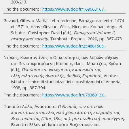
203-213.
Find the document :
https://www.sudoc.fr/169663167...
Grivaud, Gilles. « Martiale et marcienne, Famagouste entre 1474
et 1571 », dans : Grivaud, Gilles, Nicolaou-Konnari, Angel et
Schabel, Christopher David (éd.),
Famagusta Volume II,
history and society
, Turnhout : Brepols, 2020, pp. 367-473.
Find the document :
https://www.sudoc.fr/254881505...
Ντόκος, Κωνσταντίνος. « Οι κοινότητες των λαϊκών τάξεων
στη βενετοκρατούμενη Κύπρο », dans : Μαλτέζου, Χρύσα
(éd.),
Πλούσιοι και φτωχοί στην κοινωνία της
ελληνολατινικής Ανατολής, Διεθνές Συμπόσιο
, Venise :
Istituto ellenico di studi bizantini e postbizantini di Venezia,
1998, pp. 387-394.
Find the document :
https://www.sudoc.fr/07636013X...
Παπαδία-Λάλα, Αναστασία.
Ο Θεσμός των αστικών
κοινοτήτων στον ελληνικό χώρο κατά την περίοδο της
Βενετοκρατίας (13ος-18ος αι.): μία συνθετική προσέγγιση
.
Βενετία : Ελληνικό Ινστιτούτο Βυζαντινών και