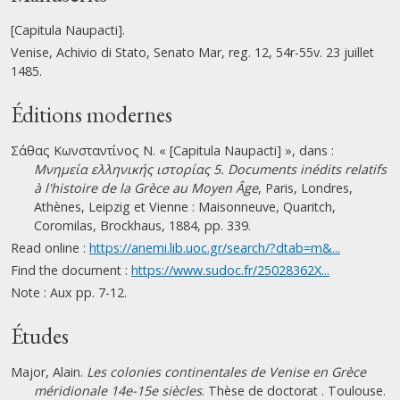
[Capitula Naupacti].
Venise, Achivio di Stato, Senato Mar, reg. 12, 54r-55v. 23 juillet
1485.
Éditions modernes
Σάθας Κωνσταντίνος Ν. « [Capitula Naupacti] », dans :
Μνημεία ελληνικής ιστορίας 5. Documents inédits relatifs
à l'histoire de la Grèce au Moyen Âge
, Paris, Londres,
Athènes, Leipzig et Vienne : Maisonneuve, Quaritch,
Coromilas, Brockhaus, 1884, pp. 339.
Read online :
https://anemi.lib.uoc.gr/search/?dtab=m&...
Find the document :
https://www.sudoc.fr/25028362X...
Note : Aux pp. 7-12.
Études
Major, Alain.
Les colonies continentales de Venise en Grèce
méridionale 14e-15e siècles
. Thèse de doctorat . Toulouse.