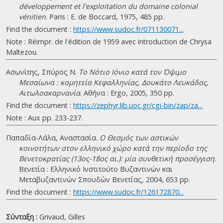
développement et l'exploitation du domaine colonial
vénitien
. Paris : E. de Boccard, 1975, 485 pp.
Find the document :
https://www.sudoc.fr/071130071...
Note : Réimpr. de l'édition de 1959 avec introduction de Chrysa
Maltezou.
Ασωνίτης, Σπύρος Ν.
Το Νότιο Ιόνιο κατά τον Όψιμο
Μεσαίωνα : κομητεία Κεφαλληνίας, Δουκάτο Λευκάδας,
Αιτωλοακαρνανία
. Αθήνα : Ergo, 2005, 350 pp.
Find the document :
https://zephyr.lib.uoc.gr/cgi-bin/zap/za...
Note : Aux pp. 233-237.
Παπαδία-Λάλα, Αναστασία.
Ο Θεσμός των αστικών
κοινοτήτων στον ελληνικό χώρο κατά την περίοδο της
Βενετοκρατίας (13ος-18ος αι.): μία συνθετική προσέγγιση
.
Βενετία : Ελληνικό Ινστιτούτο Βυζαντινών και
Μεταβυζαντινών Σπουδών Βενετίας, 2004, 653 pp.
Find the document :
https://www.sudoc.fr/126172870...
Σύνταξη :
Grivaud, Gilles