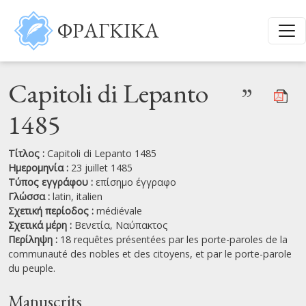
Παράκαμψη προς το κυρίως περιεχόμενο
ΦΡΑΓΚΙΚΑ
Capitoli di Lepanto
”
1485
Τίτλος :
Capitoli di Lepanto 1485
Ημερομηνία :
23 juillet 1485
Τύπος εγγράφου :
επίσημο έγγραφο
Γλώσσα :
latin,
italien
Σχετική περίοδος :
médiévale
Σχετικά μέρη :
Βενετία,
Ναύπακτος
Περίληψη :
18 requêtes présentées par les porte-paroles de la
communauté des nobles et des citoyens, et par le porte-parole
du peuple.
Manuscrits