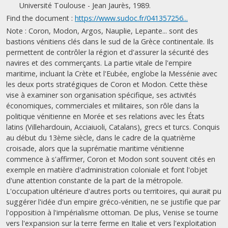
Université Toulouse - Jean Jaurès, 1989.
Find the document :
https://www.sudoc.fr/041357256...
Note : Coron, Modon, Argos, Nauplie, Lepante... sont des
bastions vénitiens clés dans le sud de la Grèce continentale. Ils
permettent de contrôler la région et d'assurer la sécurité des
navires et des commerçants. La partie vitale de l'empire
maritime, incluant la Crète et l'Eubée, englobe la Messénie avec
les deux ports stratégiques de Coron et Modon. Cette thèse
vise à examiner son organisation spécifique, ses activités
économiques, commerciales et militaires, son rôle dans la
politique vénitienne en Morée et ses relations avec les États
latins (Villehardouin, Acciaiuoli, Catalans), grecs et turcs. Conquis
au début du 13ème siècle, dans le cadre de la quatrième
croisade, alors que la suprématie maritime vénitienne
commence à s'affirmer, Coron et Modon sont souvent cités en
exemple en matière d'administration coloniale et font l'objet
d'une attention constante de la part de la métropole.
L'occupation ultérieure d'autres ports ou territoires, qui aurait pu
suggérer l'idée d'un empire gréco-vénitien, ne se justifie que par
l'opposition à l'impérialisme ottoman. De plus, Venise se tourne
vers l'expansion sur la terre ferme en Italie et vers l'exploitation