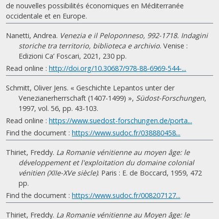
de nouvelles possibilités économiques en Méditerranée
occidentale et en Europe.
Nanetti, Andrea.
Venezia e il Peloponneso, 992-1718. Indagini
storiche tra territorio, biblioteca e archivio
. Venise :
Edizioni Ca’ Foscari, 2021, 230 pp.
Read online :
http://doi.org/10.30687/978-88-6969-544-...
Schmitt, Oliver Jens. « Geschichte Lepantos unter der
Venezianerherrschaft (1407-1499) »,
Südost-Forschungen
,
1997, vol. 56, pp. 43-103.
Read online :
https://www.suedost-forschungen.de/porta...
Find the document :
https://www.sudoc.fr/038880458...
Thiriet, Freddy.
La Romanie vénitienne au moyen âge: le
développement et l'exploitation du domaine colonial
vénitien (XIIe-XVe siècle)
. Paris : E. de Boccard, 1959, 472
pp.
Find the document :
https://www.sudoc.fr/008207127...
Thiriet, Freddy.
La Romanie vénitienne au Moyen âge: le