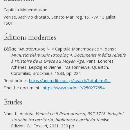
Capitula Monembasiae.
Venise, Archivio di Stato, Senato Mar, reg. 15, 77v. 13 juillet
1501.
Éditions modernes
Σάθας Κωνσταντίνος Ν. « Capitula Monembasiae », dans :
Μνημεία ελληνικής ιστορίας 4. Documents inédits relatifs
à l'histoire de la Grèce au Moyen Âge
, Paris, Londres,
Athènes, Leipzig et Vienne : Maisonneuve, Quaritch,
Coromilas, Brockhaus, 1883, pp. 224.
Read online :
https://anemi.lib.uoc.gr/search/?dtab=m&...
Find the document :
https://www.sudoc.fr/250277654...
Études
Nanetti, Andrea.
Venezia e il Peloponneso, 992-1718. Indagini
storiche tra territorio, biblioteca e archivio
. Venise :
Edizioni Ca’ Foscari, 2021, 230 pp.