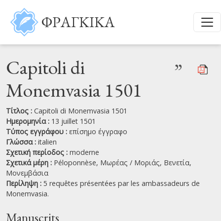
Παράκαμψη προς το κυρίως περιεχόμενο
ΦΡΑΓΚΙΚΑ
Capitoli di
”
Monemvasia 1501
Τίτλος :
Capitoli di Monemvasia 1501
Ημερομηνία :
13 juillet 1501
Τύπος εγγράφου :
επίσημο έγγραφο
Γλώσσα :
italien
Σχετική περίοδος :
moderne
Σχετικά μέρη :
Péloponnèse,
Μωρέας / Μοριάς,
Βενετία,
Μονεμβάσια
Περίληψη :
5 requêtes présentées par les ambassadeurs de
Monemvasia.
Manuscrits