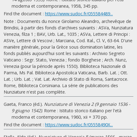
moderna et contemporanea, 1958, 345 pp.
Find the document :
https://www.sudoc.fr/055584489...
Note : Documents du nonce Girolamo Aleandro, archevêque de
Brindisi, à partir des fonds d'archives suivants : ASVa, Nunziatura
Venezia, filza 1 ; BAV, Urb. Lat., 1035 ; ASVa, Lettere di Principi :
ASVe, Lettere di Vescovi ; Marciana, Cod. Ital., Cl. V, 63-64. D'une
manière générale, pour la Grèce sous domination latine, les
fonds publiés aujourd'hui sont les suivants : Archivio Segreto
Vaticano : Segr. Stato, Venezia ; fondo Borghese ; Arch. Nunz,
Venezia (pour la période après 1550). Biblioteca Nazionale di
Parma, Ms Pal. Biblioteca Apostolica Vaticana, Barb. Lat. ; Ott.
Lat. ; Urb. Lat. ; Vat. Lat. Archivio di Stato di Roma, Santacroce.
Rome, Biblioteca Corsiniana. La série de publications des
Nunziature n'est pas complète.
Gaeta, Franco (éd.).
Nunziature di Venezia 2 (9 gennaio 1536 -
9 giugno 1542)
. Rome : Istituto storico italiano per l'età
moderna et contemporanea, 1960, xii + 370 pp.
Find the document :
https://www.sudoc.fr/05558490X...
Stella, Aldo (éd.).
Nunziature di Venezia 8 (marzo 1566 - marzo