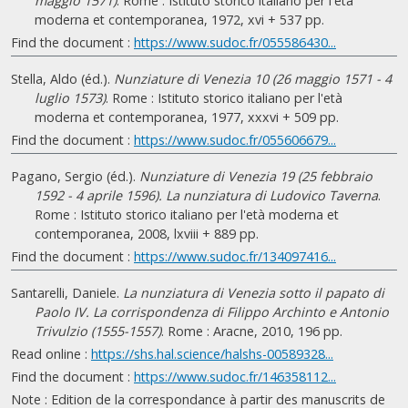
maggio 1571)
. Rome : Istituto storico italiano per l'età
moderna et contemporanea, 1972, xvi + 537 pp.
Find the document :
https://www.sudoc.fr/055586430...
Stella, Aldo (éd.).
Nunziature di Venezia 10 (26 maggio 1571 - 4
luglio 1573)
. Rome : Istituto storico italiano per l'età
moderna et contemporanea, 1977, xxxvi + 509 pp.
Find the document :
https://www.sudoc.fr/055606679...
Pagano, Sergio (éd.).
Nunziature di Venezia 19 (25 febbraio
1592 - 4 aprile 1596). La nunziatura di Ludovico Taverna
.
Rome : Istituto storico italiano per l'età moderna et
contemporanea, 2008, lxviii + 889 pp.
Find the document :
https://www.sudoc.fr/134097416...
Santarelli, Daniele.
La nunziatura di Venezia sotto il papato di
Paolo IV. La corrispondenza di Filippo Archinto e Antonio
Trivulzio (1555-1557)
. Rome : Aracne, 2010, 196 pp.
Read online :
https://shs.hal.science/halshs-00589328...
Find the document :
https://www.sudoc.fr/146358112...
Note : Edition de la correspondance à partir des manuscrits de