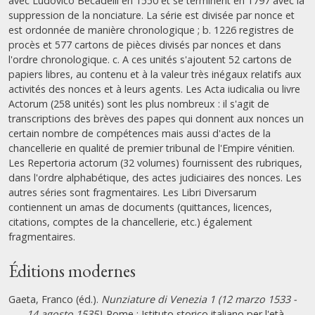
avec Ludovico Becadelli en 1550 et se terminent en 1797 avec la
suppression de la nonciature. La série est divisée par nonce et
est ordonnée de manière chronologique ; b. 1226 registres de
procès et 577 cartons de pièces divisés par nonces et dans
l'ordre chronologique. c. A ces unités s'ajoutent 52 cartons de
papiers libres, au contenu et à la valeur très inégaux relatifs aux
activités des nonces et à leurs agents. Les Acta iudicalia ou livre
Actorum (258 unités) sont les plus nombreux : il s'agit de
transcriptions des brèves des papes qui donnent aux nonces un
certain nombre de compétences mais aussi d'actes de la
chancellerie en qualité de premier tribunal de l'Empire vénitien.
Les Repertoria actorum (32 volumes) fournissent des rubriques,
dans l'ordre alphabétique, des actes judiciaires des nonces. Les
autres séries sont fragmentaires. Les Libri Diversarum
contiennent un amas de documents (quittances, licences,
citations, comptes de la chancellerie, etc.) également
fragmentaires.
Éditions modernes
Gaeta, Franco (éd.).
Nunziature di Venezia 1 (12 marzo 1533 -
14 agosto 1535)
. Rome : Istituto storico italiano per l'età