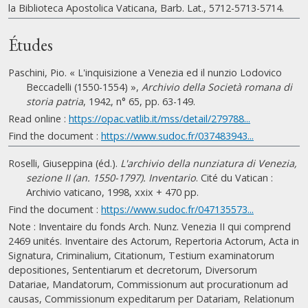
la Biblioteca Apostolica Vaticana, Barb. Lat., 5712-5713-5714.
Études
Paschini, Pio. « L'inquisizione a Venezia ed il nunzio Lodovico
Beccadelli (1550-1554) »,
Archivio della Società romana di
storia patria
, 1942, n° 65, pp. 63-149.
Read online :
https://opac.vatlib.it/mss/detail/279788...
Find the document :
https://www.sudoc.fr/037483943...
Roselli, Giuseppina (éd.).
L'archivio della nunziatura di Venezia,
sezione II (an. 1550-1797). Inventario
. Cité du Vatican :
Archivio vaticano, 1998, xxix + 470 pp.
Find the document :
https://www.sudoc.fr/047135573...
Note : Inventaire du fonds Arch. Nunz. Venezia II qui comprend
2469 unités. Inventaire des Actorum, Repertoria Actorum, Acta in
Signatura, Criminalium, Citationum, Testium examinatorum
depositiones, Sententiarum et decretorum, Diversorum
Datariae, Mandatorum, Commissionum aut procurationum ad
causas, Commissionum expeditarum per Datariam, Relationum