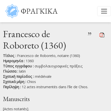
Παράκαμψη προς το κυρίως περιεχόμενο
ΦΡΑΓΚΙΚΑ
Francesco de
”
Roboreto (1360)
Τίτλος :
Francesco de Roboreto, notaire (1360)
Ημερομηνία :
1360
Τύπος εγγράφου :
συμβολαιογραφικές πράξεις
Γλώσσα :
latin
Σχετική περίοδος :
médiévale
Σχετικά μέρη :
Chios
Περίληψη :
12 actes instrumentés dans l'île de Chios.
Manuscrits
[Actes notariés].