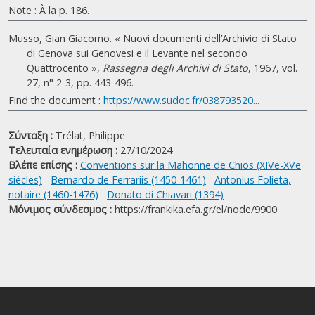
Note : À la p. 186.
Musso, Gian Giacomo. « Nuovi documenti dell’Archivio di Stato
di Genova sui Genovesi e il Levante nel secondo
Quattrocento »,
Rassegna degli Archivi di Stato
, 1967, vol.
27, n° 2-3, pp. 443-496.
Find the document :
https://www.sudoc.fr/038793520...
Σύνταξη :
Trélat, Philippe
Τελευταία ενημέρωση :
27/10/2024
Βλέπε επίσης :
Conventions sur la Mahonne de Chios (XIVe-XVe
siècles)
Bernardo de Ferrariis (1450-1461)
Antonius Folieta,
notaire (1460-1476)
Donato di Chiavari (1394)
Μόνιμος σύνδεσμος :
https://frankika.efa.gr/el/node/9900