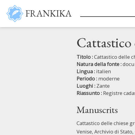
Salta al contenuto principale
FRANKIKA
Cattastico 
Titolo :
Cattastico delle 
Natura della fonte :
docu
Lingua :
italien
Periodo :
moderne
Luoghi :
Zante
Riassunto :
Registre cada
Manuscrits
Cattastico delle chiese g
Venise, Archivio di Stato, 