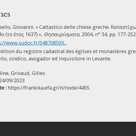
nes
ello, Giovanni. « Cattastico delle chiese greche. Καταστ
 (το έτος 1637) »,
Θησαυρίσματα
, 2004, n° 34, pp. 177-252
s://www.sudoc.fr/04870850X...
dition du registre cadastral des églises et monastères gr
lo, sindico, avogador ed inquisitore in Levante.
line,
Grivaud, Gilles
24/09/2023
e :
https://frankika.efa.gr/it/node/4455