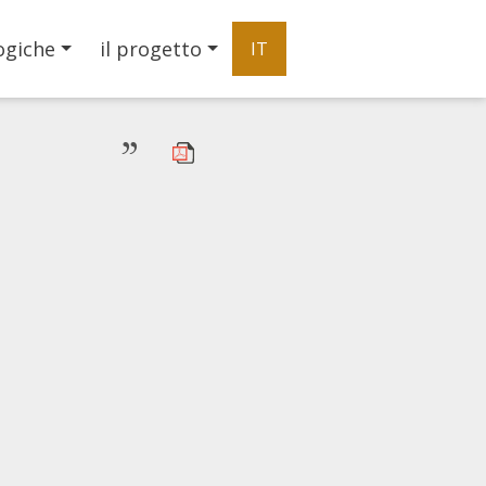
ogiche
il progetto
IT
”