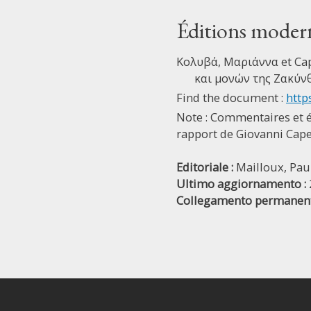
Éditions moder
Κολυβά, Μαριάννα et Cap
και μονών της Ζακύνθο
Find the document :
http
Note : Commentaires et é
rapport de Giovanni Capel
Editoriale :
Mailloux, Pau
Ultimo aggiornamento :
Collegamento permanent