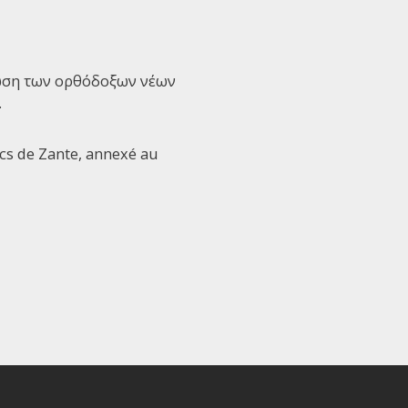
ίχωση των ορθόδοξων νέων
.
ecs de Zante, annexé au