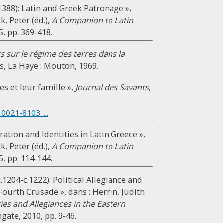
388): Latin and Greek Patronage »,
k, Peter (éd.),
A Companion to Latin
5, pp. 369-418.
sur le régime des terres dans la
is, La Haye : Mouton, 1969.
s et leur famille »,
Journal des Savants
,
0021-8103_...
ration and Identities in Latin Greece »,
k, Peter (éd.),
A Companion to Latin
5, pp. 114-144.
1204-c.1222): Political Allegiance and
Fourth Crusade », dans : Herrin, Judith
ties and Allegiances in the Eastern
gate, 2010, pp. 9-46.