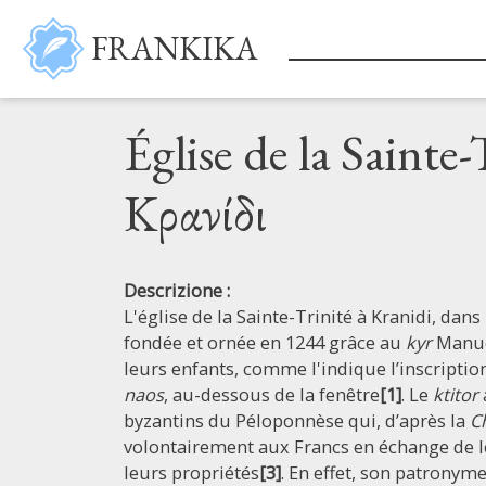
Salta al contenuto principale
FRANKIKA
Église de la Sainte
Κρανίδι
Descrizione :
L'église de la Sainte-Trinité à Kranidi, dans 
fondée et ornée en 1244 grâce au
kyr
Manue
leurs enfants, comme l'indique l’inscriptio
naos
, au-dessous de la fenêtre
[1]
. Le
ktitor
byzantins du Péloponnèse qui, d’après la
C
volontairement aux Francs en échange de le
leurs propriétés
[3]
. En effet, son patronyme