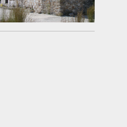
|
©
Leaflet
Google
Église de la Sainte-Trinité / της Αγίας Τριάδας, Kra
+
−