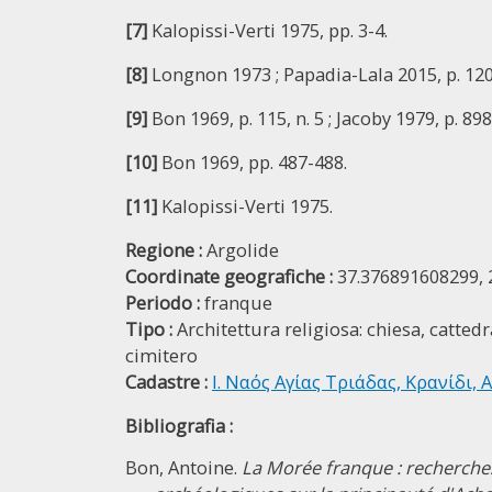
[7]
Kalopissi-Verti 1975, pp. 3-4.
[8]
Longnon 1973 ; Papadia-Lala 2015, p. 120
[9]
Bon 1969, p. 115, n. 5 ; Jacoby 1979, p. 898
[10]
Bon 1969, pp. 487-488.
[11]
Kalopissi-Verti 1975.
Regione :
Argolide
Coordinate geografiche :
37.376891608299, 
Periodo :
franque
Tipo :
Architettura religiosa: chiesa, catted
cimitero
Cadastre :
Ι. Ναός Αγίας Τριάδας, Κρανίδι, 
Bibliografia :
Bon, Antoine.
La Morée franque : recherche