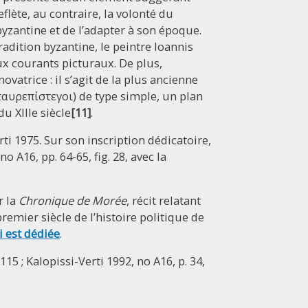
reflète, au contraire, la volonté du
yzantine et de l’adapter à son époque.
radition byzantine, le peintre Ioannis
ux courants picturaux. De plus,
vatrice : il s’agit de la plus ancienne
ταυρεπίστεγοι) de type simple, un plan
u XIIIe siècle
[11]
.
rti 1975. Sur son inscription dédicatoire,
o A16, pp. 64-65, fig. 28, avec la
r la
Chronique de Morée
, récit relatant
emier siècle de l’histoire politique de
i est dédiée
.
115 ; Kalopissi-Verti 1992, no A16, p. 34,