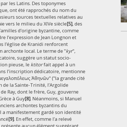
 par les Latins. Des toponymes
nque, ont été rapprochés du nom du
usieurs sources textuelles relatives au
e vers le milieu du XIVe siècle
[5]
, des
familles d’origine byzantine, comme
dre l’expression de Jean Longnon et
s l’église de Kranidi renforcent
 archonte local. Le terme de "
kyr
",
icatoire, suggère un statut socio-
ion pieuse, le
ktitor
fait appel à un
ans l’inscription dédicatoire, mentionne
 "μεγαλοπόλεως Ἀθηνῶν" ("la grande cité
n de la Sainte-Trinité, l’Argolide
 de Ray, dont le frère, Guy, gouverne
 Grèce à Guy
[8]
. Néanmoins, si Manuel
nciens archontes byzantins du
il a manifestement gardé son identité
ancé
[9]
. En effet, comme l’a relevé
ne présente aucun élément suggérant