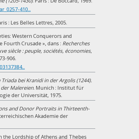
ïe (1205-1430)
. Paris : De Boccard, 1969.
r_0257-410...
aris : Les Belles Lettres, 2005.
ieties: Western Conquerors and
e Fourth Crusade », dans :
Recherches
xve siècle : peuple, sociétés, économies
,
73-906.
03137384...
Triada bei Kranidi in der Argolis (1244).
e der Malereien
. Munich : Institut für
gie der Universität, 1975.
ons and Donor Portraits in Thirteenth-
sterreichischen Akademie der
in the Lordship of Athens and Thebes