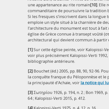
une appartenance au rite romain
[10]
. Elle 
commanditaire de poursuivre la tradition b
Si les fresques s’inscrivent dans la longue t
emploie un style situé à la charnière de de
l’architecture du monument est tout à fait no
église de Grèce connue à transept voûté (σ
architectural qui devient commun à partir d
[1]
Sur cette église peinte, voir Kalopissi-Ve
voir plus précisément Kalopissi-Verti 1992, n
bibliographie antérieure.
[2]
Bouchet (éd.) 2005, pp. 88, 90, 92-96. Pou
la conquête franque du Péloponnèse et le pr
la principauté d’Achaïe, voir
la notice qui lu
[3]
Σωτηρίου 1926, p. 194, n. 2 ; Bon 1969, p. 
64 ; Kalopissi-Verti 2015, p. 412.
[4]
Kalopissi-Verti 1975, p. 4, 12, n. 16.