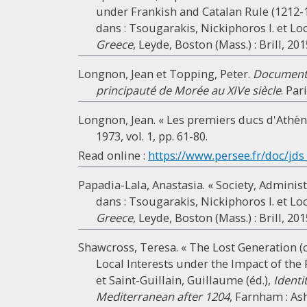
under Frankish and Catalan Rule (1212-1
dans : Tsougarakis, Nickiphoros I. et Loc
Greece
, Leyde, Boston (Mass.) : Brill, 201
Longnon, Jean et Topping, Peter.
Documents 
principauté de Morée au XIVe siècle
. Par
Longnon, Jean. « Les premiers ducs d'Athène
1973, vol. 1, pp. 61-80.
Read online :
https://www.persee.fr/doc/jds_
Papadia-Lala, Anastasia. « Society, Administ
dans : Tsougarakis, Nickiphoros I. et Loc
Greece
, Leyde, Boston (Mass.) : Brill, 201
Shawcross, Teresa. « The Lost Generation (c.
Local Interests under the Impact of the 
et Saint-Guillain, Guillaume (éd.),
Identi
Mediterranean after 1204
, Farnham : Ash