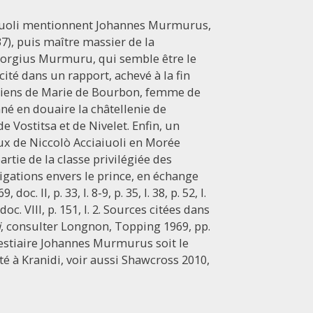
aiuoli mentionnent Johannes Murmurus,
37), puis maître massier de la
 Georgius Murmuru, qui semble être le
cité dans un rapport, achevé à la fin
s biens de Marie de Bourbon, femme de
né en douaire la châtellenie de
e Vostitsa et de Nivelet. Enfin, un
aux de Niccolò Acciaiuoli en Morée
rtie de la classe privilégiée des
ligations envers le prince, en échange
. II, p. 33, l. 8-9, p. 35, l. 38, p. 52, l.
5, doc. VIII, p. 151, l. 2. Sources citées dans
i
, consulter Longnon, Topping 1969, pp.
ovestiaire Johannes Murmurus soit le
é à Kranidi, voir aussi Shawcross 2010,