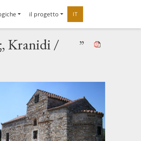
ogiche
il progetto
IT
ς, Kranidi /
”