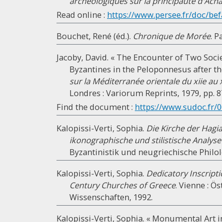
archéologiques sur la principauté d'Acha
Read online :
https://www.persee.fr/doc/befa
Bouchet, René (éd.).
Chronique de Morée
. P
Jacoby, David. « The Encounter of Two Soc
Byzantines in the Peloponnesus after th
sur la Méditerranée orientale du xiie au 
Londres : Variorum Reprints, 1979, pp. 8
Find the document :
https://www.sudoc.fr/0
Kalopissi-Verti, Sophia.
Die Kirche der Hagia 
ikonographische und stilistische Analys
Byzantinistik und neugriechische Philolo
Kalopissi-Verti, Sophia.
Dedicatory Inscripti
Century Churches of Greece
. Vienne : Ö
Wissenschaften, 1992.
Kalopissi-Verti, Sophia. « Monumental Art 