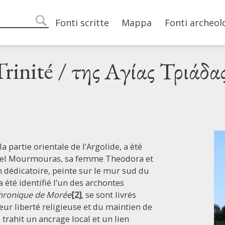
Main navigation
Fonti scritte
Mappa
Fonti archeol
search
-Trinité / της Αγίας Τριάδα
la partie orientale de l’Argolide, a été
l Mourmouras, sa femme Theodora et
n dédicatoire, peinte sur le mur sud du
a été identifié l’un des archontes
hronique de Morée
[2]
, se sont livrés
ur liberté religieuse et du maintien de
 trahit un ancrage local et un lien