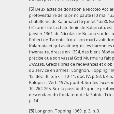
[5]
Deux actes de donation à Niccolò Acci
protovestiaire de la principauté (10 mai 13
châtellenie de Kalamata (16 juillet 1338).
trésorier de la châtellenie de Kalamata, est 
janvier 1361, de Nicolas de Boiano sur le
Robert de Tarente, à qui son mari avait don
Kalamata et qui avait acquis les baronnies d
inventaire, dressé en 1354, des biens féod
précise que son vassal Goti Murmuru fait pa
incosati
, Grecs libres de redevances et d’ob
du service en armes : Longnon, Topping 1969, doc
15, doc. III, p. 57, l. 10-11, doc. IV, p. 83, l. 4-
Kalopissi-Verti 1975, pp. 3-4. Sur les
incosat
10, 264-265. Sur la possibilité que le prot
descendant du fondateur de la Sainte-Trinit
p. 14.
[6]
Longnon, Topping 1969, p. 3, n. 3.