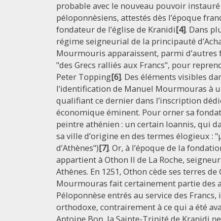
probable avec le nouveau pouvoir instauré
péloponnèsiens, attestés dès l’époque fra
fondateur de l’église de Kranidi
[4]
. Dans pl
régime seigneurial de la principauté d’Achaï
Mourmouris apparaissent, parmi d’autres 
"des Grecs ralliés aux Francs", pour repren
Peter Topping
[6]
. Des éléments visibles dan
l’identification de Manuel Mourmouras à un
qualifiant ce dernier dans l’inscription déd
économique éminent. Pour orner sa fondat
peintre athénien : un certain Ioannis, qui d
sa ville d’origine en des termes élogieux :
d’Athènes")
[7]
. Or, à l’époque de la fondatio
appartient à Othon II de La Roche, seigneur
Athènes. En 1251, Othon cède ses terres de
Mourmouras fait certainement partie des a
Péloponnèse entrés au service des Francs, 
orthodoxe, contrairement à ce qui a été av
Antoine Bon, la Sainte-Trinité de Kranidi 