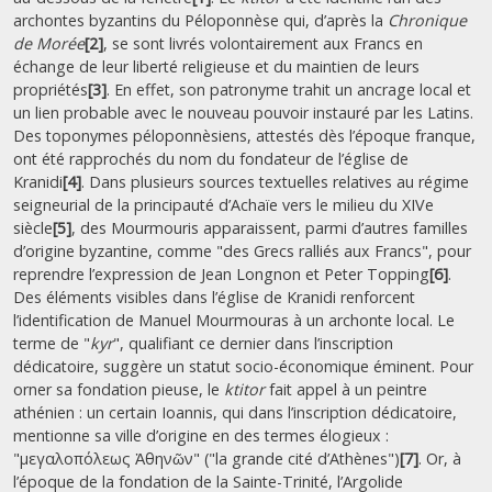
archontes byzantins du Péloponnèse qui, d’après la
Chronique
de Morée
[2]
, se sont livrés volontairement aux Francs en
échange de leur liberté religieuse et du maintien de leurs
propriétés
[3]
. En effet, son patronyme trahit un ancrage local et
un lien probable avec le nouveau pouvoir instauré par les Latins.
Des toponymes péloponnèsiens, attestés dès l’époque franque,
ont été rapprochés du nom du fondateur de l’église de
Kranidi
[4]
. Dans plusieurs sources textuelles relatives au régime
seigneurial de la principauté d’Achaïe vers le milieu du XIVe
siècle
[5]
, des Mourmouris apparaissent, parmi d’autres familles
d’origine byzantine, comme "des Grecs ralliés aux Francs", pour
reprendre l’expression de Jean Longnon et Peter Topping
[6]
.
Des éléments visibles dans l’église de Kranidi renforcent
l’identification de Manuel Mourmouras à un archonte local. Le
terme de "
kyr
", qualifiant ce dernier dans l’inscription
dédicatoire, suggère un statut socio-économique éminent. Pour
orner sa fondation pieuse, le
ktitor
fait appel à un peintre
athénien : un certain Ioannis, qui dans l’inscription dédicatoire,
mentionne sa ville d’origine en des termes élogieux :
"μεγαλοπόλεως Ἀθηνῶν" ("la grande cité d’Athènes")
[7]
. Or, à
l’époque de la fondation de la Sainte-Trinité, l’Argolide