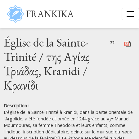
Aller au contenu principal
FRANKIKA
Église de la Sainte-
”
Trinité / της Αγίας
Τριάδας, Kranidi /
Κρανίδι
Description :
L'église de la Sainte-Trinité à Kranidi, dans la partie orientale de
l’Argolide, a été fondée et ornée en 1244 grâce au
kyr
Manuel
Mourmouras, sa femme Theodora et leurs enfants, comme
l'indique l’inscription dédicatoire, peinte sur le mur sud du
naos
,
au-dessous de la fenêtre
[1]
. Le
ktitor
a été identifié l’un des