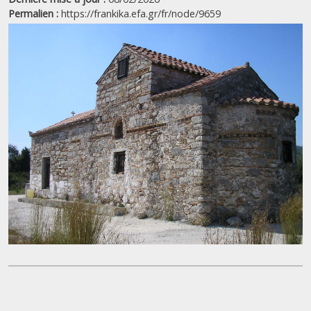
Permalien :
https://frankika.efa.gr/fr/node/9659
|
©
Leaflet
Google
Église de la Sainte-Trinité / της Αγίας 
+
−