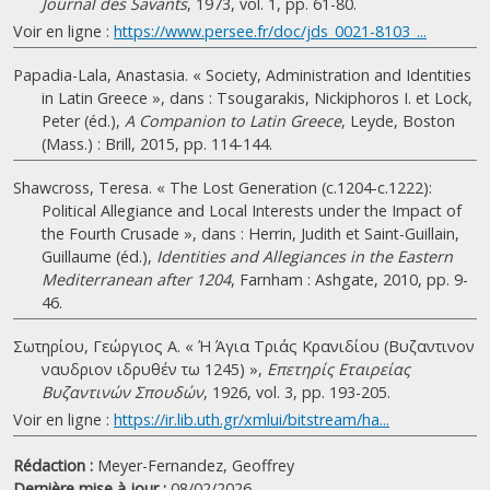
Journal des Savants
, 1973, vol. 1, pp. 61-80.
Voir en ligne :
https://www.persee.fr/doc/jds_0021-8103_...
Papadia-Lala, Anastasia. « Society, Administration and Identities
in Latin Greece », dans : Tsougarakis, Nickiphoros I. et Lock,
Peter (éd.),
A Companion to Latin Greece
, Leyde, Boston
(Mass.) : Brill, 2015, pp. 114-144.
Shawcross, Teresa. « The Lost Generation (c.1204-c.1222):
Political Allegiance and Local Interests under the Impact of
the Fourth Crusade », dans : Herrin, Judith et Saint-Guillain,
Guillaume (éd.),
Identities and Allegiances in the Eastern
Mediterranean after 1204
, Farnham : Ashgate, 2010, pp. 9-
46.
Σωτηρίου, Γεώργιος A. « Ή Άγια Τριάς Κρανιδίου (Βυζαντινον
ναυδριον ιδρυθέν τω 1245) »,
Επετηρίς Εταιρείας
Βυζαντινών Σπουδών
, 1926, vol. 3, pp. 193-205.
Voir en ligne :
https://ir.lib.uth.gr/xmlui/bitstream/ha...
Rédaction :
Meyer-Fernandez, Geoffrey
Dernière mise à jour :
08/02/2026