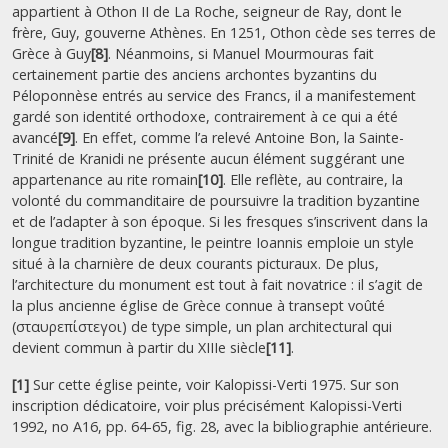
appartient à Othon II de La Roche, seigneur de Ray, dont le
frère, Guy, gouverne Athènes. En 1251, Othon cède ses terres de
Grèce à Guy
[8]
. Néanmoins, si Manuel Mourmouras fait
certainement partie des anciens archontes byzantins du
Péloponnèse entrés au service des Francs, il a manifestement
gardé son identité orthodoxe, contrairement à ce qui a été
avancé
[9]
. En effet, comme l’a relevé Antoine Bon, la Sainte-
Trinité de Kranidi ne présente aucun élément suggérant une
appartenance au rite romain
[10]
. Elle reflète, au contraire, la
volonté du commanditaire de poursuivre la tradition byzantine
et de l’adapter à son époque. Si les fresques s’inscrivent dans la
longue tradition byzantine, le peintre Ioannis emploie un style
situé à la charnière de deux courants picturaux. De plus,
l’architecture du monument est tout à fait novatrice : il s’agit de
la plus ancienne église de Grèce connue à transept voûté
(σταυρεπίστεγοι) de type simple, un plan architectural qui
devient commun à partir du XIIIe siècle
[11]
.
[1]
Sur cette église peinte, voir Kalopissi-Verti 1975. Sur son
inscription dédicatoire, voir plus précisément Kalopissi-Verti
1992, no A16, pp. 64-65, fig. 28, avec la bibliographie antérieure.