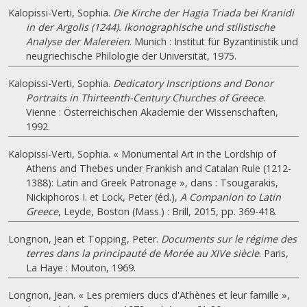
Kalopissi-Verti, Sophia.
Die Kirche der Hagia Triada bei Kranidi
in der Argolis (1244). ikonographische und stilistische
Analyse der Malereien
. Munich : Institut für Byzantinistik und
neugriechische Philologie der Universität, 1975.
Kalopissi-Verti, Sophia.
Dedicatory Inscriptions and Donor
Portraits in Thirteenth-Century Churches of Greece
.
Vienne : Österreichischen Akademie der Wissenschaften,
1992.
Kalopissi-Verti, Sophia. « Monumental Art in the Lordship of
Athens and Thebes under Frankish and Catalan Rule (1212-
1388): Latin and Greek Patronage », dans : Tsougarakis,
Nickiphoros I. et Lock, Peter (éd.),
A Companion to Latin
Greece
, Leyde, Boston (Mass.) : Brill, 2015, pp. 369-418.
Longnon, Jean et Topping, Peter.
Documents sur le régime des
terres dans la principauté de Morée au XIVe siècle
. Paris,
La Haye : Mouton, 1969.
Longnon, Jean. « Les premiers ducs d'Athènes et leur famille »,