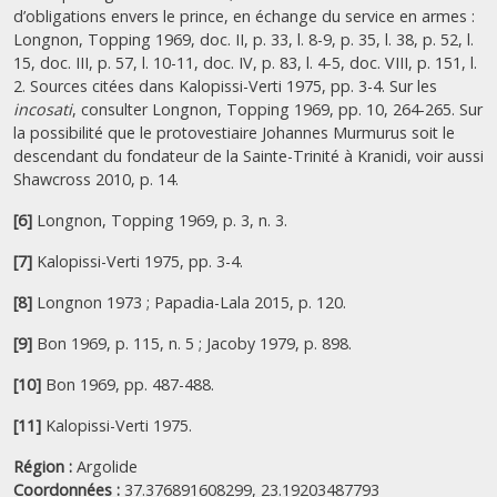
d’obligations envers le prince, en échange du service en armes :
Longnon, Topping 1969, doc. II, p. 33, l. 8-9, p. 35, l. 38, p. 52, l.
15, doc. III, p. 57, l. 10-11, doc. IV, p. 83, l. 4-5, doc. VIII, p. 151, l.
2. Sources citées dans Kalopissi-Verti 1975, pp. 3-4. Sur les
incosati
, consulter Longnon, Topping 1969, pp. 10, 264-265. Sur
la possibilité que le protovestiaire Johannes Murmurus soit le
descendant du fondateur de la Sainte-Trinité à Kranidi, voir aussi
Shawcross 2010, p. 14.
[6]
Longnon, Topping 1969, p. 3, n. 3.
[7]
Kalopissi-Verti 1975, pp. 3-4.
[8]
Longnon 1973 ; Papadia-Lala 2015, p. 120.
[9]
Bon 1969, p. 115, n. 5 ; Jacoby 1979, p. 898.
[10]
Bon 1969, pp. 487-488.
[11]
Kalopissi-Verti 1975.
Région :
Argolide
Coordonnées :
37.376891608299, 23.19203487793