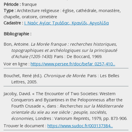
Période :
franque
Type :
Architecture religieuse : église, cathédrale, monastère,
chapelle, oratoire, cimetière
Cadastre :
Ι. Ναός Αγίας Τριάδας, Κρανίδι, Αργολίδα
Bibliographie :
Bon, Antoine.
La Morée franque : recherches historiques,
topographiques et archéologiques sur la principauté
d'Achaïe (1205-1430)
. Paris : De Boccard, 1969.
Voir en ligne :
https://www.persee.fr/doc/befar_0257-410...
Bouchet, René (éd.).
Chronique de Morée
. Paris : Les Belles
Lettres, 2005.
Jacoby, David. « The Encounter of Two Societies: Western
Conquerors and Byzantines in the Peloponnesus after the
Fourth Crusade », dans :
Recherches sur la Méditerranée
orientale du xiie au xve siècle : peuple, sociétés,
économies
, Londres : Variorum Reprints, 1979, pp. 873-906.
Trouver le document :
https://www.sudoc.fr/003137384...