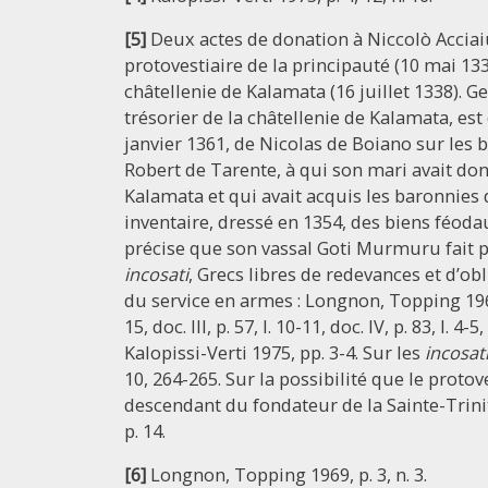
[5]
Deux actes de donation à Niccolò Acci
protovestiaire de la principauté (10 mai 13
châtellenie de Kalamata (16 juillet 1338).
trésorier de la châtellenie de Kalamata, est 
janvier 1361, de Nicolas de Boiano sur le
Robert de Tarente, à qui son mari avait don
Kalamata et qui avait acquis les baronnies d
inventaire, dressé en 1354, des biens féod
précise que son vassal Goti Murmuru fait pa
incosati
, Grecs libres de redevances et d’ob
du service en armes : Longnon, Topping 1969, doc
15, doc. III, p. 57, l. 10-11, doc. IV, p. 83, l. 4-
Kalopissi-Verti 1975, pp. 3-4. Sur les
incosat
10, 264-265. Sur la possibilité que le prot
descendant du fondateur de la Sainte-Trinit
p. 14.
[6]
Longnon, Topping 1969, p. 3, n. 3.