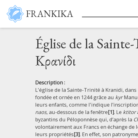
Skip to main content
FRANKIKA
Église de la Sainte
Κρανίδι
Description :
L'église de la Sainte-Trinité à Kranidi, dans 
fondée et ornée en 1244 grâce au
kyr
Manue
leurs enfants, comme l'indique l’inscriptio
naos
, au-dessous de la fenêtre
[1]
. Le
ktitor
byzantins du Péloponnèse qui, d’après la
C
volontairement aux Francs en échange de le
leurs propriétés
[3]
. En effet, son patronyme