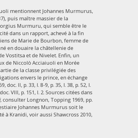
aiuoli mentionnent Johannes Murmurus,
37), puis maître massier de la
 Georgius Murmuru, qui semble être le
cité dans un rapport, achevé à la fin
s biens de Marie de Bourbon, femme de
né en douaire la châtellenie de
e Vostitsa et de Nivelet. Enfin, un
aux de Niccolò Acciaiuoli en Morée
rtie de la classe privilégiée des
ligations envers le prince, en échange
. II, p. 33, l. 8-9, p. 35, l. 38, p. 52, l.
5, doc. VIII, p. 151, l. 2. Sources citées dans
i
, consulter Longnon, Topping 1969, pp.
ovestiaire Johannes Murmurus soit le
é à Kranidi, voir aussi Shawcross 2010,