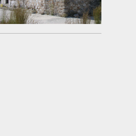
|
©
Leaflet
Google
Église de la Sainte-Trinité / της Αγίας Τριάδας, Kra
+
−