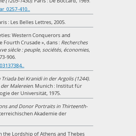
ïe (1205-1430)
. Paris : De Boccard, 1969.
r_0257-410...
aris : Les Belles Lettres, 2005.
ieties: Western Conquerors and
e Fourth Crusade », dans :
Recherches
xve siècle : peuple, sociétés, économies
,
73-906.
03137384...
Triada bei Kranidi in der Argolis (1244).
e der Malereien
. Munich : Institut für
gie der Universität, 1975.
ons and Donor Portraits in Thirteenth-
sterreichischen Akademie der
in the Lordship of Athens and Thebes