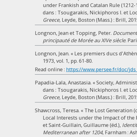
under Frankish and Catalan Rule (1212-1
dans : Tsougarakis, Nickiphoros I. et Loc
Greece
, Leyde, Boston (Mass.) : Brill, 201
Longnon, Jean et Topping, Peter.
Documents 
principauté de Morée au XIVe siècle
. Par
Longnon, Jean. « Les premiers ducs d'Athène
1973, vol. 1, pp. 61-80.
Read online :
https://www.persee.fr/doc/jds_
Papadia-Lala, Anastasia. « Society, Administ
dans : Tsougarakis, Nickiphoros I. et Loc
Greece
, Leyde, Boston (Mass.) : Brill, 201
Shawcross, Teresa. « The Lost Generation (c.
Local Interests under the Impact of the 
et Saint-Guillain, Guillaume (éd.),
Identi
Mediterranean after 1204
, Farnham : Ash