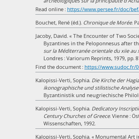
archéologiques sur la principauté d'Acha
Read online :
https://www.persee.fr/doc/befa
Bouchet, René (éd.).
Chronique de Morée
. P
Jacoby, David. « The Encounter of Two Soc
Byzantines in the Peloponnesus after th
sur la Méditerranée orientale du xiie au 
Londres : Variorum Reprints, 1979, pp. 8
Find the document :
https://www.sudoc.fr/0
Kalopissi-Verti, Sophia.
Die Kirche der Hagia 
ikonographische und stilistische Analys
Byzantinistik und neugriechische Philolo
Kalopissi-Verti, Sophia.
Dedicatory Inscripti
Century Churches of Greece
. Vienne : Ö
Wissenschaften, 1992.
Kalopissi-Verti, Sophia. « Monumental Art 