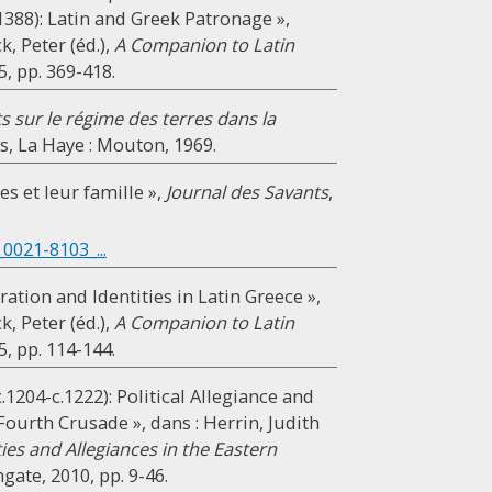
388): Latin and Greek Patronage »,
k, Peter (éd.),
A Companion to Latin
5, pp. 369-418.
sur le régime des terres dans la
is, La Haye : Mouton, 1969.
s et leur famille »,
Journal des Savants
,
0021-8103_...
ration and Identities in Latin Greece »,
k, Peter (éd.),
A Companion to Latin
5, pp. 114-144.
1204-c.1222): Political Allegiance and
Fourth Crusade », dans : Herrin, Judith
ties and Allegiances in the Eastern
gate, 2010, pp. 9-46.