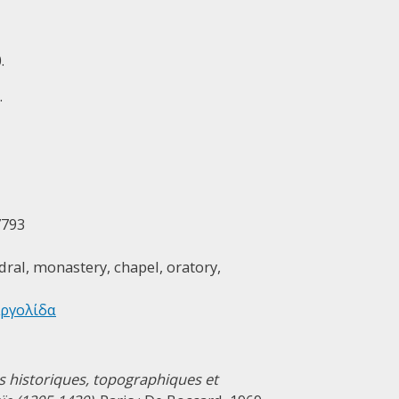
.
.
7793
dral, monastery, chapel, oratory,
Αργολίδα
s historiques, topographiques et