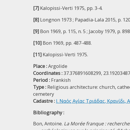
[7]
Kalopissi-Verti 1975, pp. 3-4.
[8]
Longnon 1973 ; Papadia-Lala 2015, p. 120
[9]
Bon 1969, p. 115, n. 5 ; Jacoby 1979, p. 898
[10]
Bon 1969, pp. 487-488.
[11]
Kalopissi-Verti 1975.
Place :
Argolide
Coordinates :
37.376891608299, 23.1920348
Period :
Frankish
Type :
Religious architecture: church, cathe
cemetery
Cadastre :
Ι. Ναός Αγίας Τριάδας, Κρανίδι, 
Bibliography :
Bon, Antoine.
La Morée franque : recherche