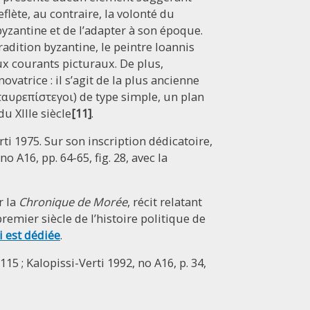
reflète, au contraire, la volonté du
yzantine et de l’adapter à son époque.
radition byzantine, le peintre Ioannis
ux courants picturaux. De plus,
vatrice : il s’agit de la plus ancienne
ταυρεπίστεγοι) de type simple, un plan
u XIIIe siècle
[11]
.
rti 1975. Sur son inscription dédicatoire,
o A16, pp. 64-65, fig. 28, avec la
r la
Chronique de Morée
, récit relatant
emier siècle de l’histoire politique de
i est dédiée
.
115 ; Kalopissi-Verti 1992, no A16, p. 34,