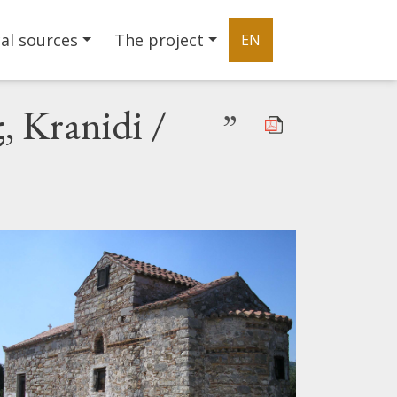
al sources
The project
EN
ς, Kranidi /
”