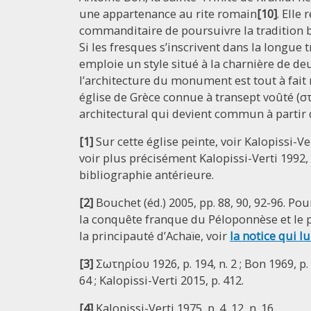
une appartenance au rite romain
[10]
. Elle 
commanditaire de poursuivre la tradition b
Si les fresques s’inscrivent dans la longue t
emploie un style situé à la charnière de de
l’architecture du monument est tout à fait no
église de Grèce connue à transept voûté (σ
architectural qui devient commun à partir d
[1]
Sur cette église peinte, voir Kalopissi-Ve
voir plus précisément Kalopissi-Verti 1992, n
bibliographie antérieure.
[2]
Bouchet (éd.) 2005, pp. 88, 90, 92-96. Pou
la conquête franque du Péloponnèse et le pr
la principauté d’Achaïe, voir
la notice qui lu
[3]
Σωτηρίου 1926, p. 194, n. 2 ; Bon 1969, p. 
64 ; Kalopissi-Verti 2015, p. 412.
[4]
Kalopissi-Verti 1975, p. 4, 12, n. 16.