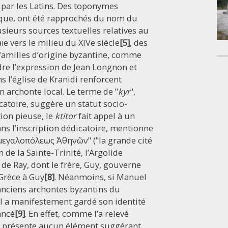
 par les Latins. Des toponymes
nque, ont été rapprochés du nom du
usieurs sources textuelles relatives au
e vers le milieu du XIVe siècle
[5]
, des
familles d’origine byzantine, comme
dre l’expression de Jean Longnon et
s l’église de Kranidi renforcent
 archonte local. Le terme de "
kyr
",
icatoire, suggère un statut socio-
ion pieuse, le
ktitor
fait appel à un
ans l’inscription dédicatoire, mentionne
 "μεγαλοπόλεως Ἀθηνῶν" ("la grande cité
n de la Sainte-Trinité, l’Argolide
 de Ray, dont le frère, Guy, gouverne
 Grèce à Guy
[8]
. Néanmoins, si Manuel
nciens archontes byzantins du
il a manifestement gardé son identité
ancé
[9]
. En effet, comme l’a relevé
ne présente aucun élément suggérant