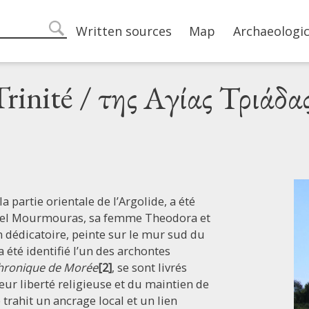
Main navigation
Written sources
Map
Archaeologic
search
-Trinité / της Αγίας Τριάδα
la partie orientale de l’Argolide, a été
l Mourmouras, sa femme Theodora et
n dédicatoire, peinte sur le mur sud du
a été identifié l’un des archontes
hronique de Morée
[2]
, se sont livrés
ur liberté religieuse et du maintien de
 trahit un ancrage local et un lien