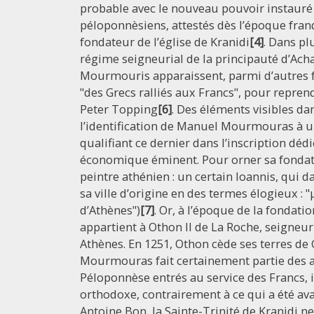
probable avec le nouveau pouvoir instauré
péloponnèsiens, attestés dès l’époque fra
fondateur de l’église de Kranidi
[4]
. Dans pl
régime seigneurial de la principauté d’Achaï
Mourmouris apparaissent, parmi d’autres 
"des Grecs ralliés aux Francs", pour repren
Peter Topping
[6]
. Des éléments visibles dan
l’identification de Manuel Mourmouras à un
qualifiant ce dernier dans l’inscription déd
économique éminent. Pour orner sa fondat
peintre athénien : un certain Ioannis, qui d
sa ville d’origine en des termes élogieux :
d’Athènes")
[7]
. Or, à l’époque de la fondatio
appartient à Othon II de La Roche, seigneur
Athènes. En 1251, Othon cède ses terres de
Mourmouras fait certainement partie des a
Péloponnèse entrés au service des Francs, 
orthodoxe, contrairement à ce qui a été av
Antoine Bon, la Sainte-Trinité de Kranidi 