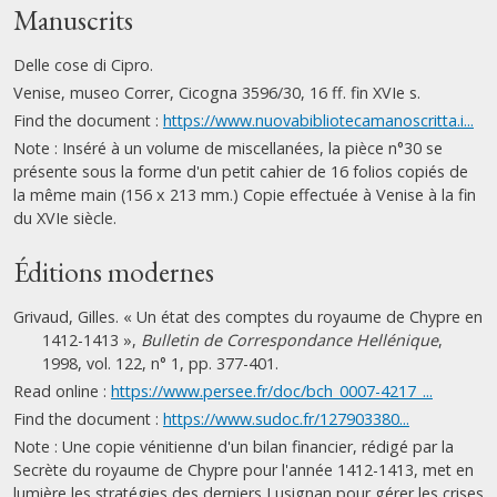
Manuscrits
Delle cose di Cipro.
Venise, museo Correr, Cicogna 3596/30, 16 ff. fin XVIe s.
Find the document :
https://www.nuovabibliotecamanoscritta.i...
Note : Inséré à un volume de miscellanées, la pièce n°30 se
présente sous la forme d'un petit cahier de 16 folios copiés de
la même main (156 x 213 mm.) Copie effectuée à Venise à la fin
du XVIe siècle.
Éditions modernes
Grivaud, Gilles. « Un état des comptes du royaume de Chypre en
1412-1413 »,
Bulletin de Correspondance Hellénique
,
1998, vol. 122, n° 1, pp. 377-401.
Read online :
https://www.persee.fr/doc/bch_0007-4217_...
Find the document :
https://www.sudoc.fr/127903380...
Note : Une copie vénitienne d'un bilan financier, rédigé par la
Secrète du royaume de Chypre pour l'année 1412-1413, met en
lumière les stratégies des derniers Lusignan pour gérer les crises