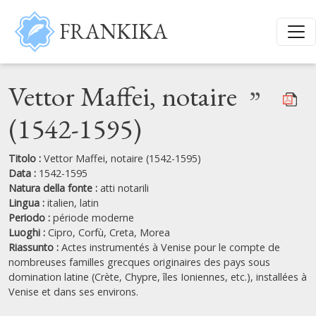
Salta al contenuto principale
FRANKIKA
Vettor Maffei, notaire
”
(1542-1595)
Titolo :
Vettor Maffei, notaire (1542-1595)
Data :
1542-1595
Natura della fonte :
atti notarili
Lingua :
italien,
latin
Periodo :
période moderne
Luoghi :
Cipro,
Corfù,
Creta,
Morea
Riassunto :
Actes instrumentés à Venise pour le compte de
nombreuses familles grecques originaires des pays sous
domination latine (Crète, Chypre, îles Ioniennes, etc.), installées à
Venise et dans ses environs.