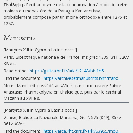
Περίληψη :
Récit anonyme de la condamnation à mort de treize
moines du monastère de la Panagia Kantariotissa,
probablement composé par un moine orthodoxe entre 1275 et
1282.
Manuscrits
[Martyres XIII in Cypro a Latinis occisi].
Paris, Bibliothèque nationale de France, ms grec 1335, 311-320v.
XIVe s.
Read online :
https://gallica.bnf.fr/ark:/12148/btv1b5...
Find the document :
https://archivesetmanuscrits.bnf.fr/ark:...
Note : Manuscrit possédé au XVIe s. par le monastère Sainte-
Anastasie Pharmakolytria en Chalcidique, puis par le cardinal
Mazarin au XVIIe s.
[Martyres XIII in Cypro a Latinis occisi].
Venise, Biblioteca Nazionale Marciana, Gr. Z. 575 (849), 354v-
361v. XVe s.
Find the document :
https://arca.irht.cnrs.fr/ark:/63955/md0...