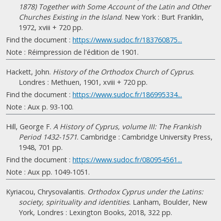
1878) Together with Some Account of the Latin and Other
Churches Existing in the Island
. New York : Burt Franklin,
1972, xviii + 720 pp.
Find the document :
https://www.sudoc.fr/183760875...
Note : Réimpression de l'édition de 1901.
Hackett, John.
History of the Orthodox Church of Cyprus
.
Londres : Methuen, 1901, xviii + 720 pp.
Find the document :
https://www.sudoc.fr/186995334...
Note : Aux p. 93-100.
Hill, George F.
A History of Cyprus, volume III: The Frankish
Period 1432-1571
. Cambridge : Cambridge University Press,
1948, 701 pp.
Find the document :
https://www.sudoc.fr/080954561...
Note : Aux pp. 1049-1051.
Kyriacou, Chrysovalantis.
Orthodox Cyprus under the Latins:
society, spirituality and identities
. Lanham, Boulder, New
York, Londres : Lexington Books, 2018, 322 pp.