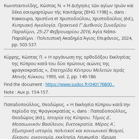
Κωνσταντινίδης, Κώστας Ν. « Ἡ Διήγησις τῶν ἁγίων τριῶν καὶ
δέκα ὁσιομαρτύρων τῆς Καντάρας [BHG 1198] », dans :
Κακκουρα, Χριστίνα et Χριστοδούλου, Χριστοδούλος (éd.),
Κυπριακή Αγιολογία. Πρακτικά Γ' Διεθνούς Συνεδρίου
Παραλίμνι, 25-27 Φεβρουαρίου 2016
, Αγία Νάπα-
Παραλίμνι : Πολιτιστική Ακαδημία Άγιος Επιφάνιος, 2024,
pp. 503-537.
Κύρρης, Κώστας Π. « Η οργάνωση της ορθοδόξου Εκκλησίας
της Κύπρου κατά του δύο πρώτους αιώνες της
φραγκοκρατίας »,
Επετηρίδα Κέντρου Μελετών Ιεράς
Μονής Κύκκου
, 1993, vol. 2, pp. 149-186.
Find the document :
https://www.sudoc.fr/040176800...
Note : Aux p. 154-157.
Παπαδοπούλλος, Θεοδώρος. « Η Εκκλησία Kύπρου κατά την
περίοδο της Φραγκοκρατίας », dans : Παπαδοπούλλος,
Θεοδώρος (éd.),
Ιστορία της Κύπρου. Τόμος Δ´,
Μεσαιωνικόν Βασίλειον, Ενετοκρατία. Μέρος Α´,
Εξωτερική ιστορία, πολιτικοί και κοινωνικοί θεσμοί,
δίκαιον, οικονομία, εκκλησία
, Λευκωσία : Ιδρυμα