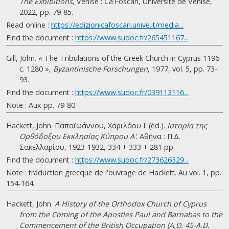
The Exhibitions
, Venise : Ca'Foscari, Université de Venise,
2022, pp. 79-85.
Read online :
https://edizionicafoscari.unive.it/media...
Find the document :
https://www.sudoc.fr/265451167...
Gill, John. « The Tribulations of the Greek Church in Cyprus 1196-
c. 1280 »,
Byzantinische Forschungen
, 1977, vol. 5, pp. 73-
93.
Find the document :
https://www.sudoc.fr/039113116...
Note : Aux pp. 79-80.
Hackett, John. Παπαϊωάννου, Χαριλάου Ι. (éd.).
Ιστορíα της
Ορθóδοξου Εκκλησíας Κύπρου A'
. Αθήνα : Π.Δ.
Σακελλαρίου, 1923-1932, 334 + 333 + 281 pp.
Find the document :
https://www.sudoc.fr/273626329...
Note : traduction grecque de l'ouvrage de Hackett. Au vol. 1, pp.
154-164.
Hackett, John.
A History of the Orthodox Church of Cyprus
from the Coming of the Apostles Paul and Barnabas to the
Commencement of the British Occupation (A.D. 45-A.D.