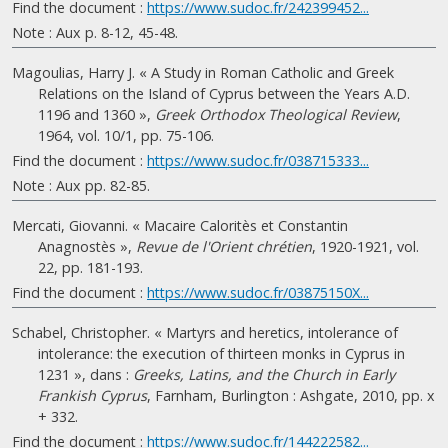
Find the document :
https://www.sudoc.fr/242399452...
Note : Aux p. 8-12, 45-48.
Magoulias, Harry J. « A Study in Roman Catholic and Greek
Relations on the Island of Cyprus between the Years A.D.
1196 and 1360 »,
Greek Orthodox Theological Review
,
1964, vol. 10/1, pp. 75-106.
Find the document :
https://www.sudoc.fr/038715333...
Note : Aux pp. 82-85.
Mercati, Giovanni. « Macaire Caloritès et Constantin
Anagnostès »,
Revue de l'Orient chrétien
, 1920-1921, vol.
22, pp. 181-193.
Find the document :
https://www.sudoc.fr/03875150X...
Schabel, Christopher. « Martyrs and heretics, intolerance of
intolerance: the execution of thirteen monks in Cyprus in
1231 », dans :
Greeks, Latins, and the Church in Early
Frankish Cyprus
, Farnham, Burlington : Ashgate, 2010, pp. x
+ 332.
Find the document :
https://www.sudoc.fr/144222582...