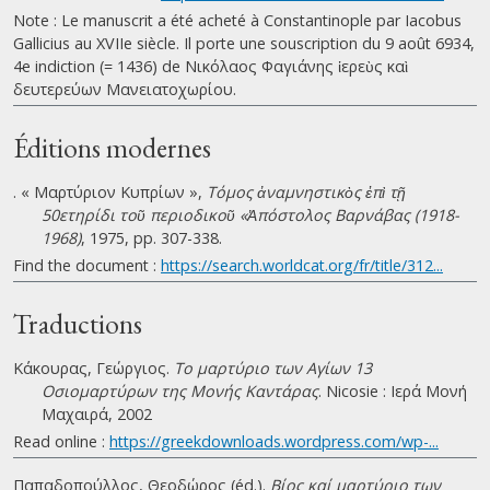
Note : Le manuscrit a été acheté à Constantinople par Iacobus
Gallicius au XVIIe siècle. Il porte une souscription du 9 août 6934,
4e indiction (= 1436) de Νικόλαος Φαγιάνης ἱερεὺς καὶ
δευτερεύων Μανειατοχωρίου.
Éditions modernes
. « Μαρτύριον Κυπρίων »,
Τόμος ἀναμνηστικὸς ἐπὶ τῇ
50ετηρίδι τοῦ περιοδικοῦ «Ἀπόστολος Βαρνάβας (1918-
1968)
, 1975, pp. 307-338.
Find the document :
https://search.worldcat.org/fr/title/312...
Traductions
Κάκουρας, Γεώργιος.
Το μαρτύριο των Αγίων 13
Οσιομαρτύρων της Μονής Καντάρας
. Nicosie : Ιερά Μονή
Μαχαιρά, 2002
Read online :
https://greekdownloads.wordpress.com/wp-...
Παπαδοπούλλος, Θεοδώρος (éd.).
Βίος καί μαρτύριο των