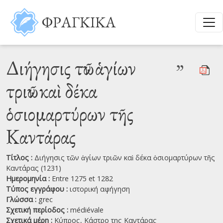
Παράκαμψη προς το κυρίως περιεχόμενο
ΦΡΑΓΚΙΚΑ
Διήγησις τῶν ἁγίων
”
τριῶν καὶ δέκα
ὁσιομαρτύρων τῆς
Καντάρας
Τίτλος :
Διήγησις τῶν ἁγίων τριῶν καὶ δέκα ὁσιομαρτύρων τῆς
Καντάρας (1231)
Ημερομηνία :
Entre 1275 et 1282
Τύπος εγγράφου :
ιστορική αφήγηση
Γλώσσα :
grec
Σχετική περίοδος :
médiévale
Σχετικά μέρη :
Κύπρος,
Κάστρο της Καντάρας