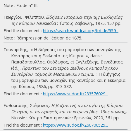
Note : Etude n° III.
Γεωργίου, Φιλιππου.
Εἰδήσεις Ἱστορικαὶ περὶ τῆς Ἐκκλησίας
τῆς Κύπρου
. Λευκωσία : Τ́υποις Ζαβ́αλλη,, 1975, 157 pp.
Find the document :
https://search.worldcat.org/fr/title/559...
Note : Réimpression de l'édition de 1875.
Γουναρίδης,. « Η διήγησις του μαρτυρίου των μοναχών της
Καντάρας και η Εκκλησία της Κύπρου », dans :
Παπαδόπουλλος, Θεόδωρος, et Εγγλεζάκης, Βενεδίκτος
(éd.),
Πρακτικὰ τοῦ Δευτέρου Διεθνοῦς Κυπρολογικοῦ
Συνεδρίου, τόμος Β: Μεσαιωνικὸν τμῆμα
, : Η διήγησις
του μαρτυρίου των μοναχών της Καντάρας και η Εκκλησία
της Κύπρου, 1986, pp. 313-332.
Find the document :
https://www.sudoc.fr/233576029...
Ευθυμιάδης, Στέφανος.
Η βυζαντινή αγιολογία της Κύπρου.
Οι άγιοι, οι συγγραφείς και τα κείμενα (4ος -13ος αιώνας)
.
Nicosie : Κέντρο Επιστημονικών Ερευνών, 2020, 361 pp.
Find the document :
https://www.sudoc.fr/260700525...