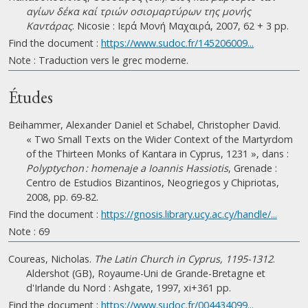
αγίων δέκα καί τριών οσιομαρτύρων της μονής
Καντάρας
. Nicosie : Ιερά Μονή Μαχαιρά, 2007, 62 + 3 pp.
Find the document :
https://www.sudoc.fr/145206009...
Note : Traduction vers le grec moderne.
Études
Beihammer, Alexander Daniel et Schabel, Christopher David.
« Two Small Texts on the Wider Context of the Martyrdom
of the Thirteen Monks of Kantara in Cyprus, 1231 », dans :
Polyptychon : homenaje a Ioannis Hassiotis
, Grenade :
Centro de Estudios Bizantinos, Neogriegos y Chipriotas,
2008, pp. 69-82.
Find the document :
https://gnosis.library.ucy.ac.cy/handle/...
Note : 69
Coureas, Nicholas.
The Latin Church in Cyprus, 1195-1312
.
Aldershot (GB), Royaume-Uni de Grande-Bretagne et
d'Irlande du Nord : Ashgate, 1997, xi+361 pp.
Find the document :
https://www.sudoc.fr/004434099...