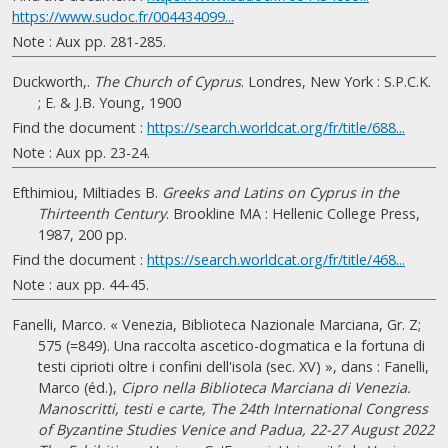
https://www.sudoc.fr/004434099...
Note : Aux pp. 281-285.
Duckworth,.
The Church of Cyprus
. Londres, New York : S.P.C.K.
; E. & J.B. Young, 1900
Find the document :
https://search.worldcat.org/fr/title/688...
Note : Aux pp. 23-24.
Efthimiou, Miltiades B.
Greeks and Latins on Cyprus in the
Thirteenth Century
. Brookline MA : Hellenic College Press,
1987, 200 pp.
Find the document :
https://search.worldcat.org/fr/title/468...
Note : aux pp. 44-45.
Fanelli, Marco. « Venezia, Biblioteca Nazionale Marciana, Gr. Z;
575 (=849). Una raccolta ascetico-dogmatica e la fortuna di
testi ciprioti oltre i confini dell'isola (sec. XV) », dans : Fanelli,
Marco (éd.),
Cipro nella Biblioteca Marciana di Venezia.
Manoscritti, testi e carte, The 24th International Congress
of Byzantine Studies Venice and Padua, 22-27 August 2022