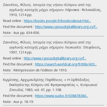
Ζαννέτος, Φίλιος.
Ιστορία της νήσου Κύπρου από της
αγγλικής κατοχής μέχρι σήμερον
. Λάρνακα : Φιλοκαλίας,
1910, 1214 pp.
Read online :
https://books.google.fr/books/about/Hist...
Find the document :
http://www.cyprusdigitallibrary.org.cy/f...
Note : Aux pp. 634-656.
Ζαννέτος, Φίλιος.
Ιστορία της νήσου Κύπρου από της
αγγλικής κατοχής μέχρι σήμερον
. Λευκωσία : Επιφάνιος,
1997, 1214 pp.
Read online :
http://www.cyprusdigitallibrary.org.cy/f...
Find the document :
https://search.worldcat.org/fr/title/433...
Note : Réimpression de l'édition de 1910.
Κιρμίτσης, Αρχιμανδρίτης Παρθένιος. « H Ορθóδοξος
Εκκλησία της Κύπρου επί Φραγκοκρατίας »,
Κυπριακαί
Σπουδαί
, 1983, vol. 47, pp. 1-108.
Find the document :
https://www.sudoc.fr/038878380...
Note : Aux p. 18-19.