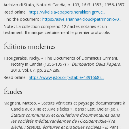
Archivio di Stato, Notai di Candia, b. 103, 16 ff. 1353 ; 1356-1357.
Read online :
https://vikelaia-epapers.heraklion.gr/%c...
Find the document :
https://asve.arianna4.cloud/patrimonio/0...
Note : La collection comprend 127 actes notariés et un
testament. Il manque certainement le premier protocole.
Éditions modernes
Tsougarakis, Nicky. « The Documents of Dominicus Grimani,
Notary in Candia (1356-1357) »,
Dumbarton Oaks Papers
,
2013, vol. 67, pp. 227-289.
Read online :
https://www.jstor.org/stable/43916682...
Études
Magnani, Matteo. « Statuts vénitiens et paysage documentaire à
Candie aux XIIIe et XIVe siècles », dans : Lett, Didier (éd.),
Statuts communaux et circulations documentaires dans
les sociétés méditerranéennes de l'Occident (XIIe-XVe
siècle) : Statuts, écritures et pratiques sociales - II
, Paris :