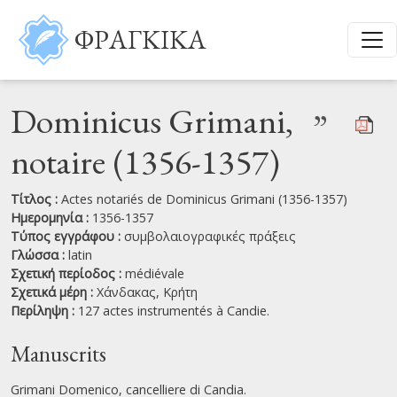
Παράκαμψη προς το κυρίως περιεχόμενο
ΦΡΑΓΚΙΚΑ
Dominicus Grimani,
”
notaire (1356-1357)
Τίτλος :
Actes notariés de Dominicus Grimani (1356-1357)
Ημερομηνία :
1356-1357
Τύπος εγγράφου :
συμβολαιογραφικές πράξεις
Γλώσσα :
latin
Σχετική περίοδος :
médiévale
Σχετικά μέρη :
Χάνδακας,
Κρήτη
Περίληψη :
127 actes instrumentés à Candie.
Manuscrits
Grimani Domenico, cancelliere di Candia.