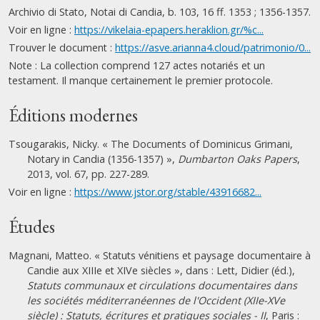
Archivio di Stato, Notai di Candia, b. 103, 16 ff. 1353 ; 1356-1357.
Voir en ligne :
https://vikelaia-epapers.heraklion.gr/%c...
Trouver le document :
https://asve.arianna4.cloud/patrimonio/0...
Note : La collection comprend 127 actes notariés et un
testament. Il manque certainement le premier protocole.
Éditions modernes
Tsougarakis, Nicky. « The Documents of Dominicus Grimani,
Notary in Candia (1356-1357) »,
Dumbarton Oaks Papers
,
2013, vol. 67, pp. 227-289.
Voir en ligne :
https://www.jstor.org/stable/43916682...
Études
Magnani, Matteo. « Statuts vénitiens et paysage documentaire à
Candie aux XIIIe et XIVe siècles », dans : Lett, Didier (éd.),
Statuts communaux et circulations documentaires dans
les sociétés méditerranéennes de l'Occident (XIIe-XVe
siècle) : Statuts, écritures et pratiques sociales - II
, Paris :