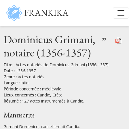
Aller au contenu principal
FRANKIKA
Dominicus Grimani,
”
notaire (1356-1357)
Titre :
Actes notariés de Dominicus Grimani (1356-1357)
Date :
1356-1357
Genre :
actes notariés
Langue :
latin
Période concernée :
médiévale
Lieux concernés :
Candie,
Crète
Résumé :
127 actes instrumentés à Candie.
Manuscrits
Grimani Domenico, cancelliere di Candia.