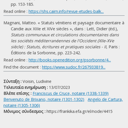
pp. 153-185.
Read online :
https://shs.cairn.info/revue-etudes-balk...
Magnani, Matteo. « Statuts vénitiens et paysage documentaire à
Candie aux XIIIe et XIVe siècles », dans : Lett, Didier (éd.),
Statuts communaux et circulations documentaires dans
les sociétés méditerranéennes de l'Occident (XIIe-XVe
siècle) : Statuts, écritures et pratiques sociales - II
, Paris :
Éditions de la Sorbonne, pp. 223-242.
Read online :
http://books.openedition.org/psorbonne/4...
Find the document :
https://www.sudoc.fr/267933819...
Σύνταξη :
Voisin, Ludivine
Τελευταία ενημέρωση :
13/07/2023
Βλέπε επίσης :
Franciscus de Cruce, notaire (1338-1339)
Benvenuto de Brixano, notaire (1301-1302)
Angelo de Cartura,
notaire (1305-1306)
Μόνιμος σύνδεσμος :
https://frankika.efa.gr/el/node/4415