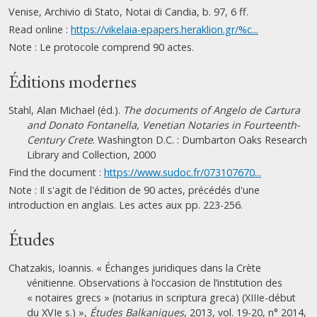
Venise, Archivio di Stato, Notai di Candia, b. 97, 6 ff.
Read online :
https://vikelaia-epapers.heraklion.gr/%c...
Note : Le protocole comprend 90 actes.
Éditions modernes
Stahl, Alan Michael (éd.).
The documents of Angelo de Cartura
and Donato Fontanella, Venetian Notaries in Fourteenth-
Century Crete
. Washington D.C. : Dumbarton Oaks Research
Library and Collection, 2000
Find the document :
https://www.sudoc.fr/073107670...
Note : Il s'agit de l'édition de 90 actes, précédés d'une
introduction en anglais. Les actes aux pp. 223-256.
Études
Chatzakis, Ioannis. « Échanges juridiques dans la Crète
vénitienne. Observations à l’occasion de l’institution des
« notaires grecs » (notarius in scriptura greca) (XIIIe-début
du XVIe s.) »,
Études Balkaniques
, 2013, vol. 19-20, n° 2014,