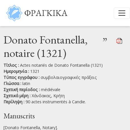
Παράκαμψη προς το κυρίως περιεχόμενο
ΦΡΑΓΚΙΚΑ
Donato Fontanella,
”
notaire (1321)
Τίτλος :
Actes notariés de Donato Fontanella (1321)
Ημερομηνία :
1321
Τύπος εγγράφου :
συμβολαιογραφικές πράξεις
Γλώσσα :
latin
Σχετική περίοδος :
médiévale
Σχετικά μέρη :
Χάνδακας,
Κρήτη
Περίληψη :
90 actes instrumentés à Candie.
Manuscrits
[Donato Fontanella, Notary].