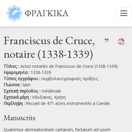
Παράκαμψη προς το κυρίως περιεχόμενο
ΦΡΑΓΚΙΚΑ
Franciscus de Cruce,
”
notaire (1338-1339)
Τίτλος :
Actes notariés de Franciscus de Cruce (1338-1339)
Ημερομηνία :
1338-1339
Τύπος εγγράφου :
συμβολαιογραφικές πράξεις
Γλώσσα :
latin
Σχετική περίοδος :
médiévale
Σχετικά μέρη :
Χάνδακας,
Κρήτη
Περίληψη :
Recueil de 471 actes instrumentés à Candie.
Manuscrits
Quaternus abreviaturarum cartarum, factarum ad usum