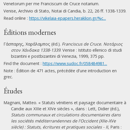
Venetorum per me Franciscum de Cruce notarium.
Venise, Archivio di Stato, Notai di Candia, b. 22, 26 ff. 1338-1339.
Read online :
https://vikelaia-epapers.heraklion.gr/%c...
Éditions modernes
Γάσπαρης, Χαράλαμπος (éd.).
Franciscus de Cruce. Νοτάριος
στον Χάνδακα 1338-1339
. Venise : Istituto ellenico di studi
bizantini e postbizantini di Venezia, 1999, 375 pp.
Find the document :
https://www.sudoc.fr/058484981...
Note : Édition de 471 actes, précédée d'une introduction en
grec.
Études
Magnani, Matteo. « Statuts vénitiens et paysage documentaire à
Candie aux XIIIe et XIVe siècles », dans : Lett, Didier (éd.),
Statuts communaux et circulations documentaires dans
les sociétés méditerranéennes de l'Occident (XIIe-XVe
siècle) : Statuts, écritures et pratiques sociales - II
, Paris :