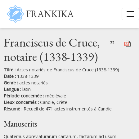
Aller au contenu principal
FRANKIKA
Franciscus de Cruce,
”
notaire (1338-1339)
Titre :
Actes notariés de Franciscus de Cruce (1338-1339)
Date :
1338-1339
Genre :
actes notariés
Langue :
latin
Période concernée :
médiévale
Lieux concernés :
Candie,
Crète
Résumé :
Recueil de 471 actes instrumentés à Candie.
Manuscrits
Quaternus abreviaturarum cartarum, factarum ad usum