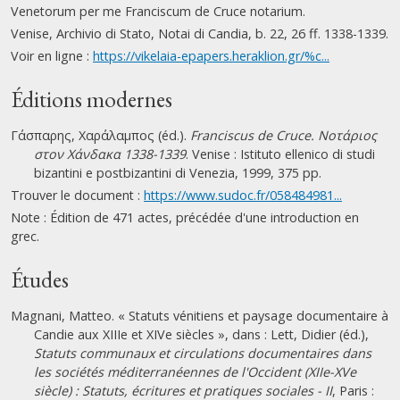
Venetorum per me Franciscum de Cruce notarium.
Venise, Archivio di Stato, Notai di Candia, b. 22, 26 ff. 1338-1339.
Voir en ligne :
https://vikelaia-epapers.heraklion.gr/%c...
Éditions modernes
Γάσπαρης, Χαράλαμπος (éd.).
Franciscus de Cruce. Νοτάριος
στον Χάνδακα 1338-1339
. Venise : Istituto ellenico di studi
bizantini e postbizantini di Venezia, 1999, 375 pp.
Trouver le document :
https://www.sudoc.fr/058484981...
Note : Édition de 471 actes, précédée d'une introduction en
grec.
Études
Magnani, Matteo. « Statuts vénitiens et paysage documentaire à
Candie aux XIIIe et XIVe siècles », dans : Lett, Didier (éd.),
Statuts communaux et circulations documentaires dans
les sociétés méditerranéennes de l'Occident (XIIe-XVe
siècle) : Statuts, écritures et pratiques sociales - II
, Paris :