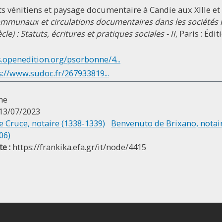
s vénitiens et paysage documentaire à Candie aux XIIIe et XI
ommunaux et circulations documentaires dans les sociétés
cle) : Statuts, écritures et pratiques sociales - II
, Paris : Édi
s.openedition.org/psorbonne/4...
s://www.sudoc.fr/267933819...
ne
13/07/2023
e Cruce, notaire (1338-1339)
Benvenuto de Brixano, notair
06)
e :
https://frankika.efa.gr/it/node/4415