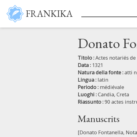
Salta al contenuto principale
FRANKIKA
Donato Fon
Titolo :
Actes notariés de
Data :
1321
Natura della fonte :
atti n
Lingua :
latin
Periodo :
médiévale
Luoghi :
Candia,
Creta
Riassunto :
90 actes inst
Manuscrits
[Donato Fontanella, Nota