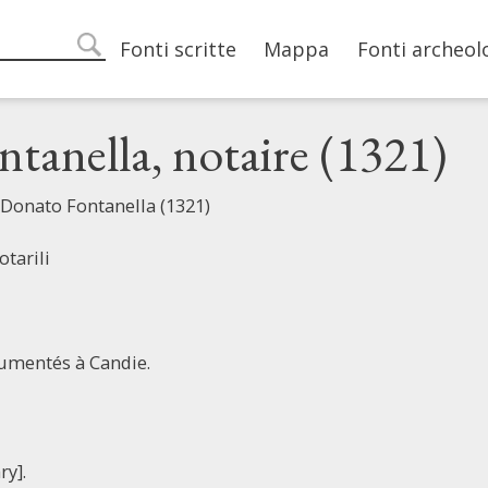
Main navigation
Fonti scritte
Mappa
Fonti archeol
search
tanella, notaire (1321)
 Donato Fontanella (1321)
otarili
rumentés à Candie.
ry].