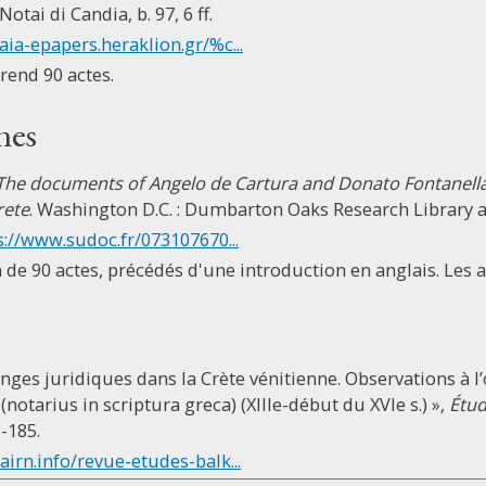
Notai di Candia, b. 97, 6 ff.
laia-epapers.heraklion.gr/%c...
rend 90 actes.
nes
The documents of Angelo de Cartura and Donato Fontanella,
rete
. Washington D.C. : Dumbarton Oaks Research Library a
s://www.sudoc.fr/073107670...
ion de 90 actes, précédés d'une introduction en anglais. Les 
anges juridiques dans la Crète vénitienne. Observations à l’
(notarius in scriptura greca) (XIIIe-début du XVIe s.) »,
Étud
3-185.
cairn.info/revue-etudes-balk...