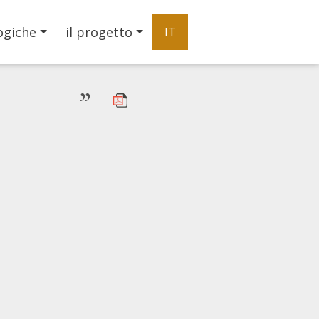
ogiche
il progetto
IT
”