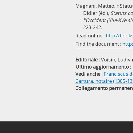
Magnani, Matteo. « Statut
Didier (éd.),
Statuts c
l'Occident (XIIe-XVe siè
223-242.
Read online :
http://book
Find the document :
http
Editoriale :
Voisin, Ludivi
Ultimo aggiornamento :
Vedi anche :
Franciscus d
Cartura, notaire (1305-13
Collegamento permanent