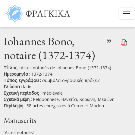
Παράκαμψη προς το κυρίως περιεχόμενο
ΦΡΑΓΚΙΚΑ
Iohannes Bono,
”
notaire (1372-1374)
Τίτλος :
Actes notariés de Iohannes Bono (1372-1374)
Ημερομηνία :
1372-1374
Τύπος εγγράφου :
συμβολαιογραφικές πράξεις
Γλώσσα :
latin
Σχετική περίοδος :
médiévale
Σχετικά μέρη :
Péloponnèse,
Βενετία,
Κορώνη,
Μεθώνη
Περίληψη :
88 actes enregistrés à Coron et Modon.
Manuscrits
[Actes notariés].