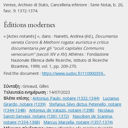
Venise, Archivio di Stato, Cancelleria inferiore : Serie Notai, b. 20,
fasc. 9. 1372-1374.
Éditions modernes
« [Actes notariés] », dans : Nanetti, Andrea (éd.),
Documenta
veneta Coroni & Methoni rogata: euristica e critica
documentaria per gli "oculi capitales Communis
veneciarum" (secoli XIV e XV)
, Athènes : Fondazione
Nazionale Ellenica delle Ricerche, Istituto di Ricerche
Bizantine, 1999, vol. 1, pp. 209-270.
Find the document :
https://www.sudoc.fr/110900359...
Σύνταξη :
Grivaud, Gilles
Τελευταία ενημέρωση :
14/07/2023
Βλέπε επίσης :
Antonius Paulo, notaire (1332-1344)
Lucianus
Girardo, notaire (1339)
Stefanus Silvo dictus Petenello, notaire
(1344-1348)
Antonius de Vatazis, notaire (1398)
Nicolaus
Sancti Gervasii, notaire (1361-1372)
Nasciben de Scarena,
notaire (1334-1368)
Marcus Marzella, notaire (1357-1374)