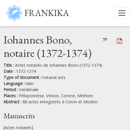
Skip to main content
FRANKIKA
Iohannes Bono,
”
notaire (1372-1374)
Title :
Actes notariés de Iohannes Bono (1372-1374)
Date :
1372-1374
Type of document :
notarial acts
Language :
latin
Period :
médiévale
Places :
Péloponnèse,
Venice,
Corone,
Methoni
Abstract :
88 actes enregistrés à Coron et Modon.
Manuscrits
[Actes notariés].