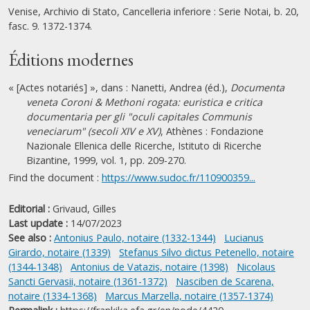
Venise, Archivio di Stato, Cancelleria inferiore : Serie Notai, b. 20,
fasc. 9. 1372-1374.
Éditions modernes
« [Actes notariés] », dans : Nanetti, Andrea (éd.),
Documenta
veneta Coroni & Methoni rogata: euristica e critica
documentaria per gli "oculi capitales Communis
veneciarum" (secoli XIV e XV)
, Athènes : Fondazione
Nazionale Ellenica delle Ricerche, Istituto di Ricerche
Bizantine, 1999, vol. 1, pp. 209-270.
Find the document :
https://www.sudoc.fr/110900359...
Editorial :
Grivaud, Gilles
Last update :
14/07/2023
See also :
Antonius Paulo, notaire (1332-1344)
Lucianus
Girardo, notaire (1339)
Stefanus Silvo dictus Petenello, notaire
(1344-1348)
Antonius de Vatazis, notaire (1398)
Nicolaus
Sancti Gervasii, notaire (1361-1372)
Nasciben de Scarena,
notaire (1334-1368)
Marcus Marzella, notaire (1357-1374)