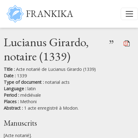
Skip to main content
FRANKIKA
Lucianus Girardo,
”
notaire (1339)
Title :
Acte notarié de Lucianus Girardo (1339)
Date :
1339
Type of document :
notarial acts
Language :
latin
Period :
médiévale
Places :
Methoni
Abstract :
1 acte enregistré à Modon.
Manuscrits
[Acte notarié].