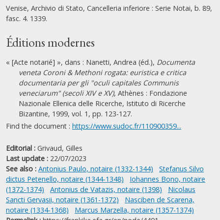
Venise, Archivio di Stato, Cancelleria inferiore : Serie Notai, b. 89,
fasc. 4. 1339.
Éditions modernes
« [Acte notarié] », dans : Nanetti, Andrea (éd.),
Documenta
veneta Coroni & Methoni rogata: euristica e critica
documentaria per gli "oculi capitales Communis
veneciarum" (secoli XIV e XV)
, Athènes : Fondazione
Nazionale Ellenica delle Ricerche, Istituto di Ricerche
Bizantine, 1999, vol. 1, pp. 123-127.
Find the document :
https://www.sudoc.fr/110900359...
Editorial :
Grivaud, Gilles
Last update :
22/07/2023
See also :
Antonius Paulo, notaire (1332-1344)
Stefanus Silvo
dictus Petenello, notaire (1344-1348)
Iohannes Bono, notaire
(1372-1374)
Antonius de Vatazis, notaire (1398)
Nicolaus
Sancti Gervasii, notaire (1361-1372)
Nasciben de Scarena,
notaire (1334-1368)
Marcus Marzella, notaire (1357-1374)