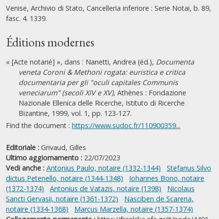
Venise, Archivio di Stato, Cancelleria inferiore : Serie Notai, b. 89,
fasc. 4. 1339.
Éditions modernes
« [Acte notarié] », dans : Nanetti, Andrea (éd.),
Documenta
veneta Coroni & Methoni rogata: euristica e critica
documentaria per gli "oculi capitales Communis
veneciarum" (secoli XIV e XV)
, Athènes : Fondazione
Nazionale Ellenica delle Ricerche, Istituto di Ricerche
Bizantine, 1999, vol. 1, pp. 123-127.
Find the document :
https://www.sudoc.fr/110900359...
Editoriale :
Grivaud, Gilles
Ultimo aggiornamento :
22/07/2023
Vedi anche :
Antonius Paulo, notaire (1332-1344)
Stefanus Silvo
dictus Petenello, notaire (1344-1348)
Iohannes Bono, notaire
(1372-1374)
Antonius de Vatazis, notaire (1398)
Nicolaus
Sancti Gervasii, notaire (1361-1372)
Nasciben de Scarena,
notaire (1334-1368)
Marcus Marzella, notaire (1357-1374)