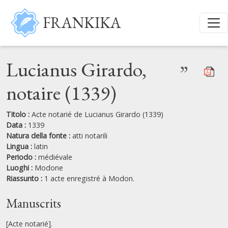
Salta al contenuto principale
FRANKIKA
Lucianus Girardo,
”
notaire (1339)
Titolo :
Acte notarié de Lucianus Girardo (1339)
Data :
1339
Natura della fonte :
atti notarili
Lingua :
latin
Periodo :
médiévale
Luoghi :
Modone
Riassunto :
1 acte enregistré à Modon.
Manuscrits
[Acte notarié].