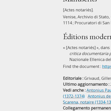
[Actes notariés].
Venise, Archivio di Stato, 
1114 ; Procuratori di San 
Éditions moder
« [Actes notariés] », dans 
critica documentaria p
Nazionale Ellenica dell
Find the document :
http
Editoriale :
Grivaud, Gille
Ultimo aggiornamento :
Vedi anche :
Antonius Pau
(1372-1374)
Antonius de 
Scarena, notaire (1334-13
Collegamento permanent