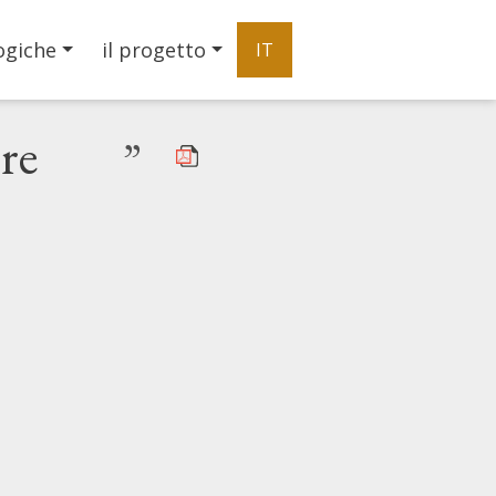
ogiche
il progetto
IT
ire
”