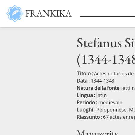
Salta al contenuto principale
FRANKIKA
Stefanus Si
(1344-134
Titolo :
Actes notariés de
Data :
1344-1348
Natura della fonte :
atti n
Lingua :
latin
Periodo :
médiévale
Luoghi :
Péloponnèse,
M
Riassunto :
67 actes enre
Manuscrits