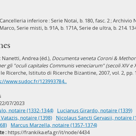
Cancelleria inferiore : Serie Notai, b. 180, fasc. 2 ; Archivio
Marco, Serie misti, b. 91A, b. 171A, Serie de ultra, b. 214. 13
nes
: Nanetti, Andrea (éd.),
Documenta veneta Coroni & Methoni 
er gli "oculi capitales Communis veneciarum" (secoli XIV e 
e Ricerche, Istituto di Ricerche Bizantine, 2007, vol. 2, pp.
s://www.sudoc.fr/123993784...
s
22/07/2023
lo, notaire (1332-1344)
Lucianus Girardo, notaire (1339)
Vatazis, notaire (1398)
Nicolaus Sancti Gervasii, notaire 
68)
Marcus Marzella, notaire (1357-1374)
e :
https://frankika.efa.gr/it/node/4434