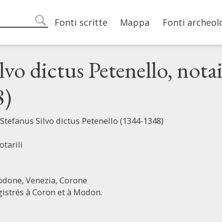
Main navigation
Fonti scritte
Mappa
Fonti archeol
search
lvo dictus Petenello, nota
8)
 Stefanus Silvo dictus Petenello (1344-1348)
otarili
odone,
Venezia,
Corone
gistrés à Coron et à Modon.