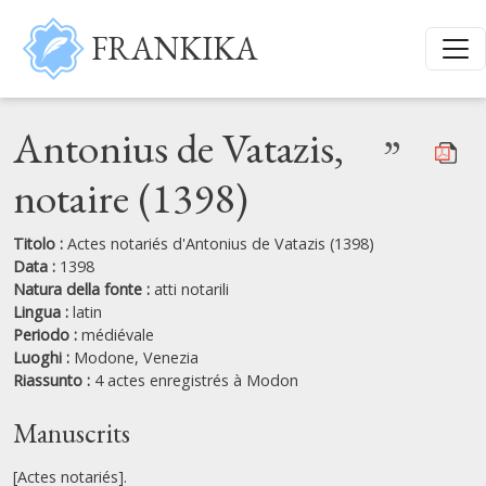
Salta al contenuto principale
FRANKIKA
Antonius de Vatazis,
”
notaire (1398)
Titolo :
Actes notariés d'Antonius de Vatazis (1398)
Data :
1398
Natura della fonte :
atti notarili
Lingua :
latin
Periodo :
médiévale
Luoghi :
Modone,
Venezia
Riassunto :
4 actes enregistrés à Modon
Manuscrits
[Actes notariés].