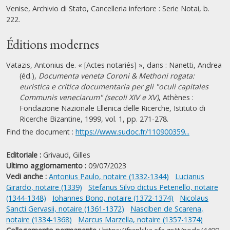
Venise, Archivio di Stato, Cancelleria inferiore : Serie Notai, b.
222.
Éditions modernes
Vatazis, Antonius de. « [Actes notariés] », dans : Nanetti, Andrea
(éd.),
Documenta veneta Coroni & Methoni rogata:
euristica e critica documentaria per gli "oculi capitales
Communis veneciarum" (secoli XIV e XV)
, Athènes :
Fondazione Nazionale Ellenica delle Ricerche, Istituto di
Ricerche Bizantine, 1999, vol. 1, pp. 271-278.
Find the document :
https://www.sudoc.fr/110900359...
Editoriale :
Grivaud, Gilles
Ultimo aggiornamento :
09/07/2023
Vedi anche :
Antonius Paulo, notaire (1332-1344)
Lucianus
Girardo, notaire (1339)
Stefanus Silvo dictus Petenello, notaire
(1344-1348)
Iohannes Bono, notaire (1372-1374)
Nicolaus
Sancti Gervasii, notaire (1361-1372)
Nasciben de Scarena,
notaire (1334-1368)
Marcus Marzella, notaire (1357-1374)