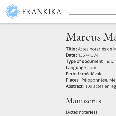
Skip to main content
FRANKIKA
Marcus Mar
Title :
Actes notariés de 
Date :
1357-1374
Type of document :
notar
Language :
latin
Period :
médiévale
Places :
Péloponnèse,
Me
Abstract :
109 actes enreg
Manuscrits
[Actes notariés].