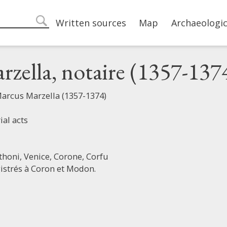
Main navigation
Written sources
Map
Archaeologic
search
zella, notaire (1357-137
Marcus Marzella (1357-1374)
ial acts
thoni,
Venice,
Corone,
Corfu
istrés à Coron et Modon.