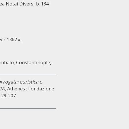
nea Notai Diversi b. 134
er 1362 »,
embalo, Constantinople,
rogata: euristica e
XV)
, Athènes : Fondazione
 129-207.