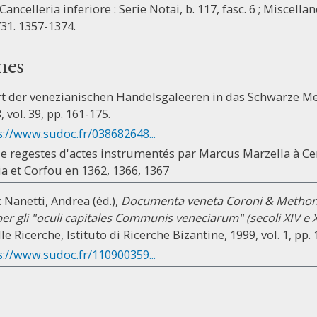
Cancelleria inferiore : Serie Notai, b. 117, fasc. 6 ; Miscella
731. 1357-1374.
nes
hrt der venezianischen Handelsgaleeren in das Schwarze Me
, vol. 39, pp. 161-175.
s://www.sudoc.fr/038682648...
t de regestes d'actes instrumentés par Marcus Marzella à C
 et Corfou en 1362, 1366, 1367
: Nanetti, Andrea (éd.),
Documenta veneta Coroni & Methoni 
er gli "oculi capitales Communis veneciarum" (secoli XIV e 
e Ricerche, Istituto di Ricerche Bizantine, 1999, vol. 1, pp.
s://www.sudoc.fr/110900359...