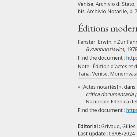
Venise, Archivio di Stato, 
bis. Archivio Notarile, b. 
Éditions moder
Fenster, Erwin. « Zur Fa
Byzantinoslavica
, 1978
Find the document :
http
Note : Édition d'actes e
Tana, Venise, Monemvasia
« [Actes notariés] », dans 
critica documentaria p
Nazionale Ellenica dell
Find the document :
http
Editorial :
Grivaud, Gilles
Last update :
03/05/2024