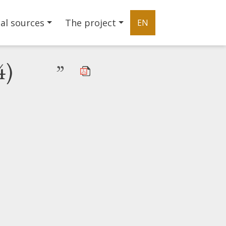
al sources
The project
EN
4)
”