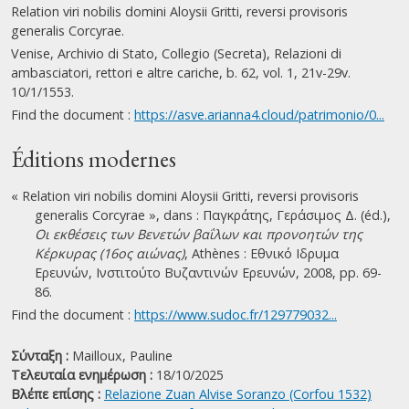
Relation viri nobilis domini Aloysii Gritti, reversi provisoris
generalis Corcyrae.
Venise, Archivio di Stato, Collegio (Secreta), Relazioni di
ambasciatori, rettori e altre cariche, b. 62, vol. 1, 21v-29v.
10/1/1553.
Find the document :
https://asve.arianna4.cloud/patrimonio/0...
Éditions modernes
« Relation viri nobilis domini Aloysii Gritti, reversi provisoris
generalis Corcyrae », dans : Παγκράτης, Γεράσιμος Δ. (éd.),
Οι εκθέσεις των Βενετών βαΐλων και προνοητών της
Κέρκυρας (16ος αιώνας)
, Athènes : Εθνικό Ιδρυμα
Ερευνών, Ινστιτούτο Βυζαντινών Ερευνών, 2008, pp. 69-
86.
Find the document :
https://www.sudoc.fr/129779032...
Σύνταξη :
Mailloux, Pauline
Τελευταία ενημέρωση :
18/10/2025
Βλέπε επίσης :
Relazione Zuan Alvise Soranzo (Corfou 1532)