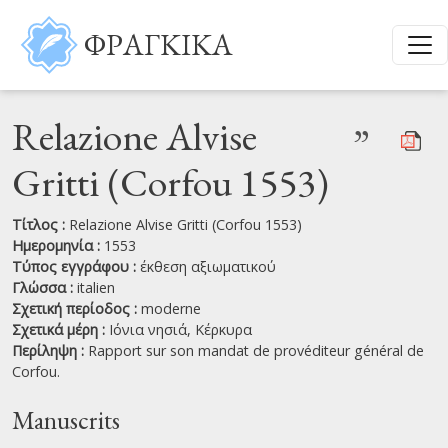
Παράκαμψη προς το κυρίως περιεχόμενο
ΦΡΑΓΚΙΚΑ
Relazione Alvise
”
Gritti (Corfou 1553)
Τίτλος :
Relazione Alvise Gritti (Corfou 1553)
Ημερομηνία :
1553
Τύπος εγγράφου :
έκθεση αξιωματικού
Γλώσσα :
italien
Σχετική περίοδος :
moderne
Σχετικά μέρη :
Ιόνια νησιά,
Κέρκυρα
Περίληψη :
Rapport sur son mandat de provéditeur général de
Corfou.
Manuscrits