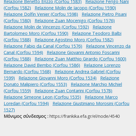
Relazione Benetto Erizzo (Corfou 1583)
Relazione Ferigo Nani
(Corfou 1582)
Relazione Molin de Iacopo (Corfou 1590)
Relazione Dolfin Venier (Corfou 1598)
Relazione Pietro Pisani
(Corfou 1580)
Relazione Zuan Mocenigo (Corfou 1576)
Relazione Molin de Vincenzo (Corfou 1592)
Relazione
Bartolomeo Moro (Corfou 1590)
Relazione Teodoro Balbi
(Corfou 1588)
Relazione Agostino Moro (Corfou 1582)
Relazione Fabio da Canal (Corfou 1576)
Relazione Vincenzo da
Canal (Corfou 1594)
Relazione Giovanni Antonio Foscarini
(Corfou 1588)
Relazione Zuan Matthio Girardo (Corfou 1600)
Relazione David Bembo (Corfou 1586)
Relazione Lorenzo
Bernardo (Corfou 1568)
Relazione Andrea Gabriel (Corfou
1599)
Relazione Giovanni Moro (Corfou 1534)
Relazione
Donato Malipiero (Corfou 1553)
Relazione Marchio Michiel
(Corfou 1559)
Relazione Zuan Contarini (Corfou 1578)
Relazione Simeone Leon (Corfou 1535)
Relazione Marco
Loredan (Corfou 1594)
Relazione Giustiniano Morosini (Corfou
1527)
Μόνιμος σύνδεσμος :
https://frankika.efa.gr/el/node/4540